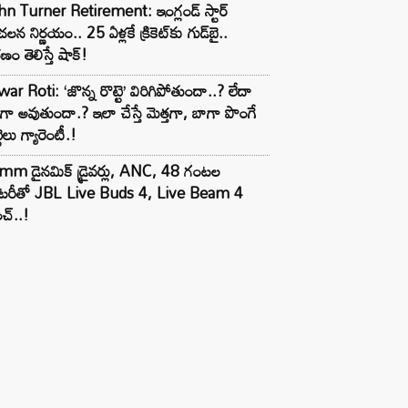
n Turner Retirement: ఇంగ్లండ్ స్టార్
లన నిర్ణయం.. 25 ఏళ్లకే క్రికెట్‌కు గుడ్‌బై..
ణం తెలిస్తే షాక్!
ar Roti: ‘జొన్న రొట్టె’ విరిగిపోతుందా..? లేదా
టిగా అవుతుందా.? ఇలా చేస్తే మెత్తగా, బాగా పొంగే
టెలు గ్యారెంటీ.!
mm డైనమిక్ డ్రైవర్లు, ANC, 48 గంటల
యాటరీతో JBL Live Buds 4, Live Beam 4
చ్..!