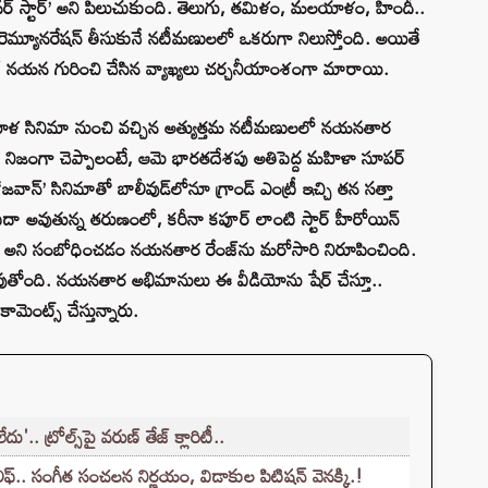
ర్ స్టార్’ అని పిలుచుకుంది. తెలుగు, తమిళం, మలయాళం, హిందీ..
 రెమ్యూనరేషన్ తీసుకునే నటీమణులలో ఒకరుగా నిలుస్తోంది. అయితే
ూర్ నయన గురించి చేసిన వ్యాఖ్యలు చర్చనీయాంశంగా మారాయి.
యాళ సినిమా నుంచి వచ్చిన అత్యుత్తమ నటీమణులలో నయనతార
జంగా చెప్పాలంటే, ఆమె భారతదేశపు అతిపెద్ద మహిళా సూపర్
జవాన్’ సినిమాతో బాలీవుడ్‌లోనూ గ్రాండ్ ఎంట్రీ ఇచ్చి తన సత్తా
ిదా అవుతున్న తరుణంలో, కరీనా కపూర్ లాంటి స్టార్ హీరోయిన్
్టార్” అని సంబోధించడం నయనతార రేంజ్‌ను మరోసారి నిరూపించింది.
్ అవుతోంది. నయనతార అభిమానులు ఈ వీడియోను షేర్ చేస్తూ..
ెంట్స్ చేస్తున్నారు.
'.. ట్రోల్స్‌పై వరుణ్ తేజ్ క్లారిటీ..
లీఫ్.. సంగీత సంచలన నిర్ణయం, విడాకుల పిటిషన్ వెనక్కి.!