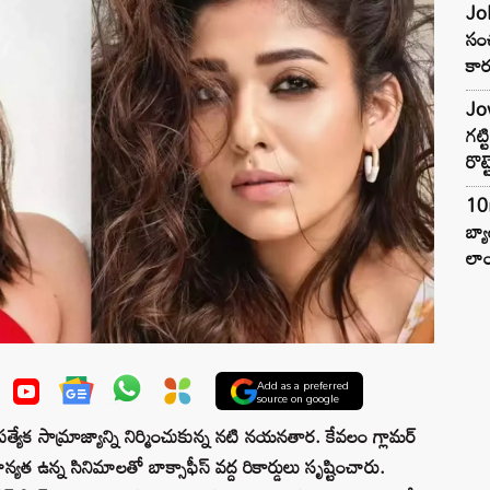
Joh
సంచ
కార
Jow
గట్
రొట్
10
బ్
లాం
Add as a preferred
source on google
త్యేక సామ్రాజ్యాన్ని నిర్మించుకున్న నటి నయనతార. కేవలం గ్లామర్
యత ఉన్న సినిమాలతో బాక్సాఫీస్ వద్ద రికార్డులు సృష్టించారు.