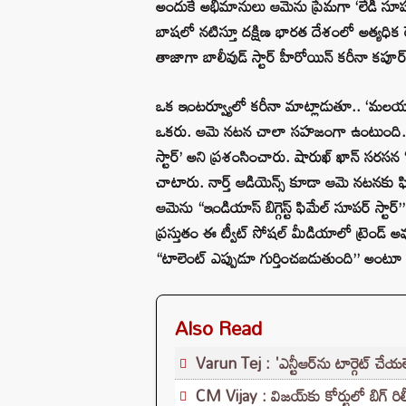
అందుకే అభిమానులు ఆమెను ప్రేమగా ‘లేడీ సూప
బాషలో నటిస్తూ దక్షిణ భారత దేశంలో అత్యధిక
తాజాగా బాలీవుడ్ స్టార్ హీరోయిన్ కరీనా కప
ఒక ఇంటర్వ్యూలో కరీనా మాట్లాడుతూ.. ‘మల
ఒకరు. ఆమె నటన చాలా సహజంగా ఉంటుంది. ని
స్టార్’ అని ప్రశంసించారు. షారుఖ్ ఖాన్ సరసన ‘
చాటారు. నార్త్ ఆడియెన్స్ కూడా ఆమె నటనకు ఫ
ఆమెను “ఇండియాస్ బిగ్గెస్ట్ ఫిమేల్ సూపర్ స
ప్రస్తుతం ఈ ట్వీట్ సోషల్ మీడియాలో ట్రెండ
“టాలెంట్ ఎప్పుడూ గుర్తించబడుతుంది” అంటూ కామ
Also Read
Varun Tej : 'ఎన్టీఆర్‌ను టార్గెట్ చేయలేదు
CM Vijay : విజయ్‌కు కోర్టులో బిగ్ రి