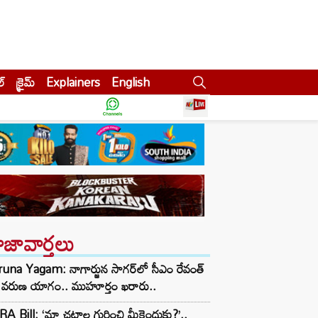
ల్
క్రైమ్
Explainers
English
ాజావార్తలు
una Yagam: నాగార్జున సాగ‌ర్‌లో సీఎం రేవంత్
్డి వరుణ యాగం.. ముహూర్తం ఖరారు..
A Bill: ‘మా చట్టాల గురించి మీకెందుకు?’..