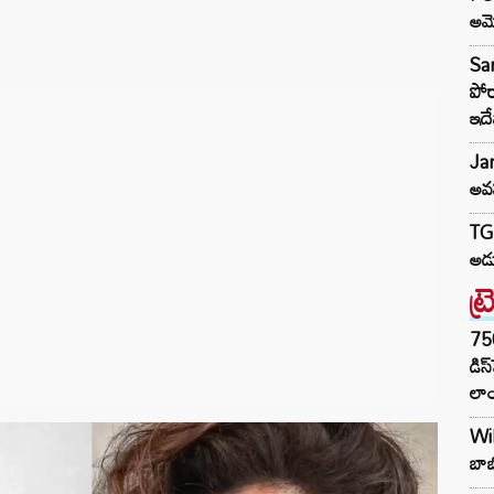
అమ
Sar
పోర
ఇద
Ja
అవస
TG 
అడు
ట్
75
డిస
లాం
Wil
బాబ