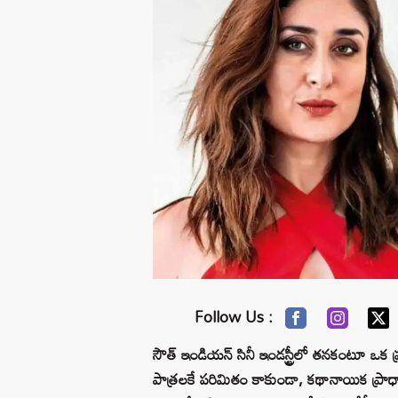
Follow Us :
సౌత్ ఇండియన్ సినీ ఇండస్ట్రీలో తనకంటూ ఒక ప్ర
పాత్రలకే పరిమితం కాకుండా, కథానాయిక ప్రాధాన్