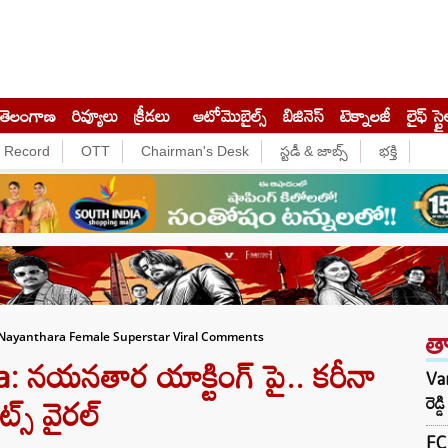
తెలంగాణ
రివ్యూలు
క్రీడలు
ఆటోమొబైల్స్
బిజినెస్‌
టెక్నాలజీ
లైఫ్ స్టై
e Record
OTT
Chairman's Desk
స్టడీ & జాబ్స్
భక్తి
త
 Nayanthara Female Superstar Viral Comments
 నయనతార యాక్టింగ్ పై.. కరీనా
Var
ట్స్ వైరల్
రెడ
FCR