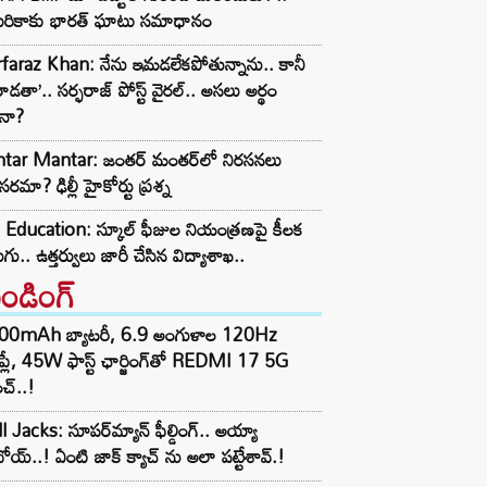
ెరికాకు భారత్ ఘాటు సమాధానం
faraz Khan: నేను ఇమడలేకపోతున్నాను.. కానీ
ాడతా’.. సర్ఫరాజ్ పోస్ట్ వైరల్.. అసలు అర్థం
ేనా?
ntar Mantar: జంతర్ మంతర్‌లో నిరసనలు
రమా? ఢిల్లీ హైకోర్టు ప్రశ్న
Education: స్కూల్ ఫీజుల నియంత్రణపై కీలక
గు.. ఉత్తర్వులు జారీ చేసిన విద్యాశాఖ..
రెండింగ్‌
00mAh బ్యాటరీ, 6.9 అంగుళాల 120Hz
్‌ప్లే, 45W ఫాస్ట్ ఛార్జింగ్‌తో REDMI 17 5G
చ్..!
l Jacks: సూపర్‌మ్యాన్ ఫీల్డింగ్.. అయ్యా
ోయ్..! ఏంటి జాక్ క్యాచ్ ను అలా పట్టేశావ్.!