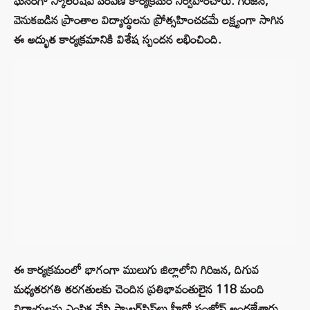
ఘనంగా స్కాలర్‌షిప్ పంపిణీ కార్యక్రమం నిర్వహించారు. గిరిజన,
వెనుకబడిన ప్రాంతాల విద్యార్థులను ప్రోత్సహించడమే లక్ష్యంగా సాగిన
ఈ అద్భుత కార్యక్రమానికి విశేష స్పందన లభించింది.
ఈ కార్యక్రమంలో భాగంగా ములుగు జిల్లాలోని గిరిజన, దిగువ
మధ్యతరగతి తరగతులకు చెందిన ప్రతిభావంతులైన 118 మంది
విద్యార్థులను ఎంపిక చేసి స్కాలర్‌షిప్‌లు హీరో సంజోష్ అందజేశారు.