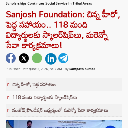
Scholarships Continues Social Service In Tribal Areas
Sanjosh Foundation: చిన్న హీరో,
పెద్ద సహాయం.. 118 మంది
విద్యార్థులకు స్కాలర్‌షిప్‌లు, మరెన్నో
సేవా కార్యక్రమాలు!
Published Date :June 5, 2026 ,
9:17 AM
By
Sampath Kumar
చిన్న హీరో, పెద్ద సహాయం
118 మంది విద్యార్థులకు స్కాలర్‌షిప్‌లు
సంజోష్ ఫౌండేషన్ ఆధ్వర్యంలో మరెన్నో సేవా కార్యక్రమాలు