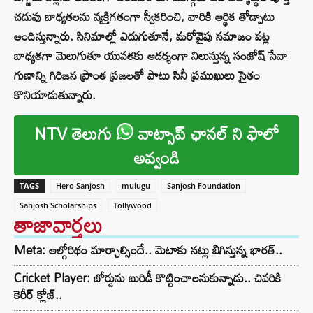
చదువు బాధ్యతలను వ్యక్తిగతంగా స్వీకరించి, వారికి ఆర్థిక తోడ్పాటు
అందిస్తున్నారు. సినిమాల్లో ఎదుగుతూనే, మరోవైపు సమాజం పట్ల
బాధ్యతగా మెలుగుతూ యువతకు ఆదర్శంగా నిలుస్తున్న సంజోష్ సేవా
గుణాన్ని గిరిజన ప్రాంత ప్రజలతో పాటు సినీ ప్రముఖులు సైతం
కొనియాడుతున్నారు.
NTV తెలుగు
వాట్సాప్ ఛానల్ ని ఫాలో
అవ్వండి
TAGS
Hero Sanjosh
mulugu
Sanjosh Foundation
Sanjosh Scholarships
Tollywood
తాజావార్తలు
Meta: ఆల్గోరిథం మార్చాల్సిందే.. మెటాకు నట్లు బిగిస్తున్న భారత్..
Cricket Player: బోర్డును బురిడీ కొట్టించాలనుకున్నాడు.. చివరికి
కెరీర్ క్లోజ్..