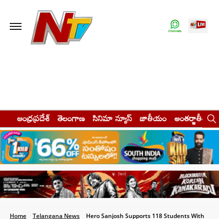
ఆంధ్రప్రదేశ్
తెలంగాణ
సినిమా న్యూస్
జాతీయం
అంతర్జాతీయం
Home
Telangana News
Hero Sanjosh Supports 118 Students With