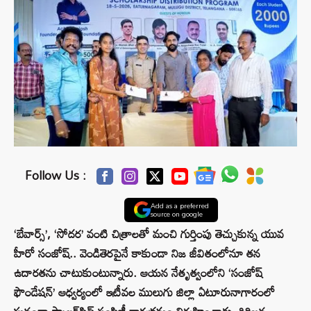
Follow Us :
Add as a preferred
source on google
‘బేవార్స్’, ‘సోదర’ వంటి చిత్రాలతో మంచి గుర్తింపు తెచ్చుకున్న యువ
హీరో సంజోష్.. వెండితెరపైనే కాకుండా నిజ జీవితంలోనూ తన
ఉదారతను చాటుకుంటున్నారు. ఆయన నేతృత్వంలోని ‘సంజోష్
ఫౌండేషన్’ ఆధ్వర్యంలో ఇటీవల ములుగు జిల్లా ఏటూరునాగారంలో