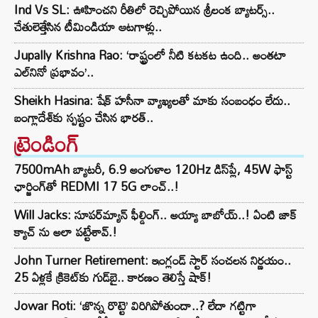
Ind Vs SL: ఊహించని రీతిలో రెచ్చిపోయిన శ్రీలంక బ్యాటర్స్..
చేతులెత్తేసిన టీమిండియా ఆటగాళ్లు..
Jupally Krishna Rao: ‘రాష్ట్రంలో నీటి కటకట ఉంది.. అంతటా
ఎల్‌నినో ప్రభావం’..
Sheikh Hasina: షేక్ హసీనా వ్యాఖ్యలతో మాకు సంబంధం లేదు..
బంగ్లాదేశ్‌కు స్పష్టం చేసిన భారత్..
ట్రెండింగ్‌
7500mAh బ్యాటరీ, 6.9 అంగుళాల 120Hz డిస్‌ప్లే, 45W ఫాస్ట్
ఛార్జింగ్‌తో REDMI 17 5G లాంచ్..!
Will Jacks: సూపర్‌మ్యాన్ ఫీల్డింగ్.. అయ్యా బాబోయ్..! ఏంటి జాక్
క్యాచ్ ను అలా పట్టేశావ్.!
John Turner Retirement: ఇంగ్లండ్ స్టార్ సంచలన నిర్ణయం..
25 ఏళ్లకే క్రికెట్‌కు గుడ్‌బై.. కారణం తెలిస్తే షాక్!
Jowar Roti: ‘జొన్న రొట్టె’ విరిగిపోతుందా..? లేదా గట్టిగా