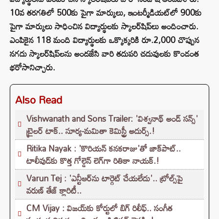
10వ తరగతిలో 500కు పైగా మార్కులు, ఇంటర్మీడియట్‌లో 900కు
పైగా మార్కులు సాధించిన విద్యార్థులకు స్కాలర్‌షిప్‌లు అందించారు.
ఎంపికైన 118 మంది విద్యార్థులకు ఒక్కొక్కరికి రూ.2,000 చొప్పున
నగదు స్కాలర్‌షిప్‌లను అందజేసి వారి తదుపరి చదువులకు కొండంత
భరోసానిచ్చారు.
Also Read
Vishwanath and Sons Trailer: 'విశ్వనాథ్ అండ్ సన్స్'
ట్రైలర్ టాక్.. సూర్య-మమితా కెమిస్ట్రీ అదుర్స్.!
Ritika Nayak : 'కొరియన్ కనకరాజు'తో జాక్‌పాట్..
టాలీవుడ్‌కు కొత్త గోల్డెన్ లెగ్‌గా రితికా నాయక్.!
Varun Tej : 'ఎన్టీఆర్‌ను టార్గెట్ చేయలేదు'.. ట్రోల్స్‌పై
వరుణ్ తేజ్ క్లారిటీ..
CM Vijay : విజయ్‌కు కోర్టులో బిగ్ రిలీఫ్.. సంగీత