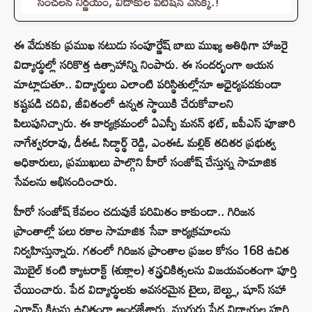
సంచలన నిర్ణయం, విడాకుల పిటిషన్ వెనక్కి.!
ఈ వేడుకకు ప్రముఖ నటుడు సంపూర్ణేష్ బాబు ముఖ్య అతిథిగా హాజరై
విద్యార్థుల్లో సరికొత్త ఉత్సాహాన్ని నింపారు. ఈ సందర్భంగా ఆయన
మాట్లాడుతూ.. విద్యార్థులు ఎలాంటి పరిస్థితుల్లోనూ అధైర్యపడకుండా
కష్టపడి చదివి, జీవితంలో ఉన్నత స్థాయికి చేరుకోవాలని
పిలుపునిచ్చారు. ఈ కార్యక్రమంలో ఏఎస్పీ మనన్ భట్, ఐపీఎస్ పూజారి
నాగేశ్వరరావు, డీఈఓ సిద్ధార్థ్ రెడ్డి, ఎంఈఓ మల్లిక్ తదితర ప్రభుత్వ
అధికారులు, ప్రముఖులు పాల్గొని హీరో సంజోష్ చేస్తున్న సామాజిక
సేవలను అభినందించారు.
హీరో సంజోష్ కేవలం చదువుకే పరిమితం కాకుండా.. గిరిజన
ప్రాంతాల్లో పలు రకాల సామాజిక సేవా కార్యక్రమాలను
నిర్వహిస్తున్నారు. గతంలో గిరిజన ప్రాంతాల ప్రజల కోసం 168 ఉచిత
మొబైల్ కంటి క్యాటరాక్ట్ (శుక్లాల) శస్త్రచికిత్సలను విజయవంతంగా పూర్తి
చేయించారు. పేద విద్యార్థులకు అవసరమైన టైలు, బెల్ట్లు, షూస్ సహా
ఎగ్జామ్ కిట్లను ఉచితంగా అందజేశారు. ముగ్గురు పేద విద్యార్థుల పూర్తి