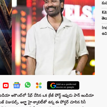
మహ
Kit
తెల
Ind
ఉచి
Add as a preferred
source on google
యా అకౌంట్‌లో షేర్ చేసిన ఒక క్రేజీ పోస్ట్ ఇప్పుడు పాన్ ఇండియా
రేంజ్ విజువల్స్, అల్ట్రా హై-క్వాలిటీతో ఉన్న ఈ పోస్టర్ చూసిన సినీ