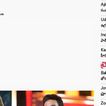
Aji
సంద
esh
Udh
ఉగ్
Ind
పాక
Kar
హీ
ట్
Ba
జోస
Jow
ఫ్ర
Zod