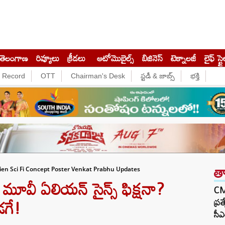
తెలంగాణ
రివ్యూలు
క్రీడలు
ఆటోమొబైల్స్
బిజినెస్‌
టెక్నాలజీ
లైఫ్ స్టై
e Record
OTT
Chairman's Desk
స్టడీ & జాబ్స్
భక్తి
త
en Sci Fi Concept Poster Venkat Prabhu Updates
 మూవీ ఏలియన్ సైన్స్ ఫిక్షనా?
CM 
డగే!
ప్ర
సీఎ