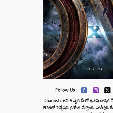
Follow Us :
Dhanush: తమిళ స్టార్ హీరో ధనుష్ సోషల్ మీడి
లెవల్‌లో సెన్సేషన్ క్రియేట్ చేస్తోంది. హాలీవుడ్ 