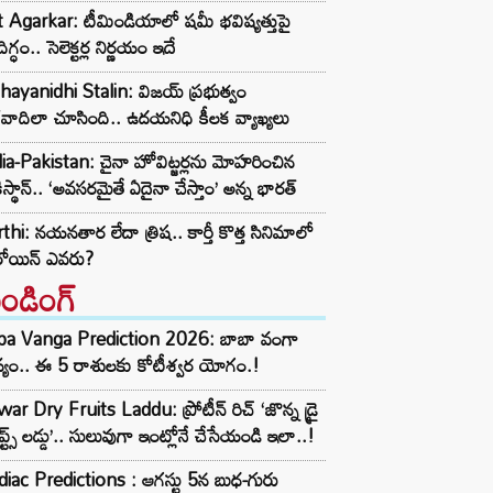
t Agarkar: టీమిండియాలో షమీ భవిష్యత్తుపై
ిగ్ధం.. సెలెక్టర్ల నిర్ణయం ఇదే
ayanidhi Stalin: విజయ్ ప్రభుత్వం
రవాదిలా చూసింది.. ఉదయనిధి కీలక వ్యాఖ్యలు
ia-Pakistan: చైనా హోవిట్జర్లను మోహరించిన
ిస్థాన్.. ‘అవసరమైతే ఏదైనా చేస్తాం’ అన్న భారత్
thi: నయనతార లేదా త్రిష.. కార్తీ కొత్త సినిమాలో
రోయిన్ ఎవరు?
రెండింగ్‌
ba Vanga Prediction 2026: బాబా వంగా
్యం.. ఈ 5 రాశులకు కోటీశ్వర యోగం.!
ar Dry Fruits Laddu: ప్రోటీన్ రిచ్ ‘జొన్న డ్రై
ూప్ట్స్ లడ్డు’.. సులువుగా ఇంట్లోనే చేసేయండి ఇలా..!
iac Predictions : ఆగస్టు 5న బుధ-గురు