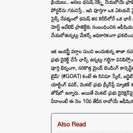
ప్రియులు.. అసలు ధనుష్ నెక్స్ట్ చేయబోయే ప్రా
పోస్టర్‌ను గమనిస్తే.. ఇది పూర్తిగా ఒక ఏలియన్ సైన
సైన్స్ నేపథ్యంలో ధనుష్ తన కెరీర్‌లోనే ఒక భారీ 
మోస్ట్ అవేటెడ్ ప్రాజెక్ట్‌కు సంబంధించిన అఫీషియ
చేయబోతున్నట్లు మేకర్స్ అధికారికంగా ప్రకటిం
ఇక ఇండస్ట్రీ వర్గాల నుంచి అందుతున్న తాజా సమా
ప్రభు డైరెక్ట్ చేసే ఛాన్స్ ఉన్నట్లు గట్టిగా విన
పూర్తి భిన్నంగా, సరికొత్త మైండ్ బెండింగ్ కాన్సెప
టైమ్’ (#GOAT) కంటే ఈ సినిమా స్కేల్, బడ్జెట్ 
యాక్టింగ్ పవర్, వెంకట్ ప్రభు స్క్రీన్‌ప్లే మ్యాజ
జోష్‌లో ఉన్నారు. అయితే వెంకట్ ప్రభు డైరెక్షన
వీడాలంటే ఈ నెల 10వ తేదీన రాబోయే అఫీషియల్
Also Read