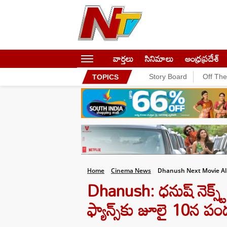
వార్తలు
సినిమాలు
ఆంధ్రప్రదేశ్
Story Board
Off Th
TOPICS
Home
Cinema News
Dhanush Next Movie Ali
Dhanush: ధనుష్ నెక్స్ట్
ఫ్యాన్స్‌కు జూలై 10న పం