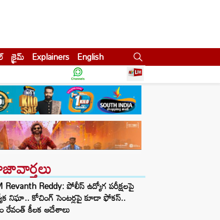
ల్
క్రైమ్
Explainers
English
ాజావార్తలు
Revanth Reddy: పోలీస్ ఉద్యోగ పరీక్షలపై
త్యేక నిఘా.. కోచింగ్ సెంటర్లపై కూడా ఫోకస్..
ం రేవంత్ కీలక ఆదేశాలు