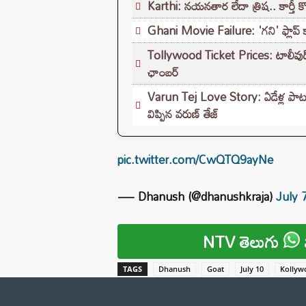
Karthi: నయనతార లేదా త్రిష.. కార్తీ 
Ghani Movie Failure: 'గని' ఫ్లాప్‌ 
Tollywood Ticket Prices: టాలీవుడ్‌లో మ
ఛాంబర్‌
Varun Tej Love Story: ఏడేళ్ల పాటు 
విప్పిన వరుణ్ తేజ్
pic.twitter.com/CwQTQ9ayNe
— Dhanush (@dhanushkraja)
July 
NTV తెలుగు
TAGS
Dhanush
Goat
July 10
Kollyw