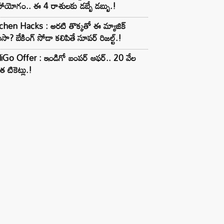
ాయోగం.. ఈ 4 రాశులకు డబ్బే డబ్బు.!
chen Hacks : అరటి తొక్కతో ఈ మ్యాజిక్
ుసా? బేకింగ్ సోడా కలిపితే సూపర్ రిజల్ట్.!
iGo Offer : ఇండిగో బంపర్ ఆఫర్.. 20 వేల
త టికెట్లు.!