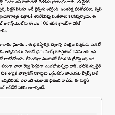
జెక్ట్ ఏంటా అని గూగుల్‌లో వెతకడం ప్రారంభించారు. ఈ వైరల్
్స్ ఫిక్షన్ సినిమా అనే వైబ్స్‌ను ఇస్తోంది. అంతరిక్ష పరిశోధనలు, స్పేస్
ప్రయోగాత్మక చిత్రానికి తెరలేపినట్లు సంకేతాలు కనిపిస్తున్నాయి. ఈ
ల్ అనౌన్స్‌మెంట్‌ను ఈ నెల 10వ తేదీన గ్రాండ్‌గా రిలీజ్
చారు.
చారం ప్రకారం.. ఈ ప్రతిష్టాత్మక చిత్రాన్ని విలక్షణ దర్శకుడు వెంకట్
ిపిస్తోంది. ఇప్పటివరకు వెంకట్ ప్రభు మార్క్ కమర్షియల్ సినిమాలకు ఇది
్ట్‌తో రాబోతోందట. రీసెంట్‌గా విజయ్‌తో తీసిన ‘ది గ్రేటెస్ట్ ఆఫ్ ఆల్
పరంగా చాలా రెట్లు పెద్దదిగా ఉండబోతున్నట్లు టాక్. ధనుష్ వర్సటైల్
ిక్ కనుక తోడైతే బాక్సాఫీస్ రికార్డులు బద్దలవడం ఖాయమని ఫ్యాన్స్ ఫుల్
్‌పై ఇప్పటివరకు ఎలాంటి అధికారిక ప్రకటన రాలేదు. ఈ మిస్టరీ
 అప్‌డేట్ వరకు ఆగాల్సిందే.