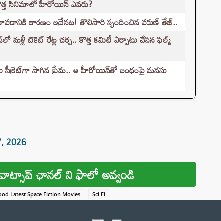
కొత్త సినిమాలో హీరోయిన్ ఎవరు?
కావడానికి కారణం ఇదేనట! తొలిసారి స్పందించిన వరుణ్ తేజ్..
ళ్లీ టికెట్‌ రేట్ల చర్చ.. కొత్త కమిటీ ఏర్పాటు చేసిన ఫిల్మ్‌
సీక్రెట్‌గా సాగిన ప్రేమ.. ఆ హీరోయిన్‌తో బంధంపై మనసు
7, 2026
వాట్సాప్ ఛానల్ ని ఫాలో అవ్వండి
ood Latest Space Fiction Movies
Sci Fi