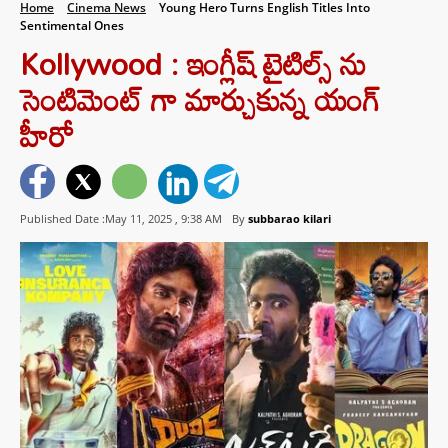
Home
Cinema News
Young Hero Turns English Titles Into
Sentimental Ones
Kollywood : ఇంగ్లీష్ టైటిల్స్ ను
సెంటిమెంట్ గా మార్చుకున్న యంగ్
హీరో
Published Date :May 11, 2025 ,
9:38 AM
By
subbarao kilari