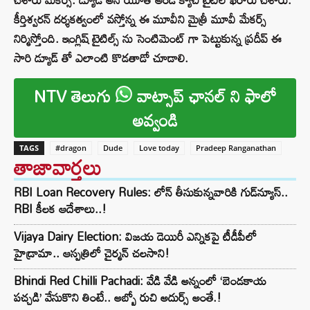
కీర్తిశ్వరన్ దర్శకత్వంలో వస్తోన్న ఈ మూవీని మైత్రీ మూవీ మేకర్స్
నిర్మిస్తోంది. ఇంగ్లిష్ టైటిల్స్ ను సెంటిమెంట్ గా పెట్టుకున్న ప్రదీప్ ఈ
సారి డ్యూడ్ తో ఎలాంటి కొడతాడో చూడాలి.
NTV తెలుగు
వాట్సాప్ ఛానల్ ని ఫాలో
అవ్వండి
TAGS
#dragon
Dude
Love today
Pradeep Ranganathan
తాజావార్తలు
RBI Loan Recovery Rules: లోన్ తీసుకున్నవారికి గుడ్‌న్యూస్..
RBI కీలక ఆదేశాలు..!
Vijaya Dairy Election: విజయ డెయిరీ ఎన్నికపై టీడీపీలో
హైడ్రామా.. ఆస్పత్రిలో చైర్మన్ చలసాని!
Bhindi Red Chilli Pachadi: వేడి వేడి అన్నంలో ‘బెండకాయ
పచ్చడి’ వేసుకొని తింటే.. అబ్బో రుచి అదుర్స్ అంతే.!