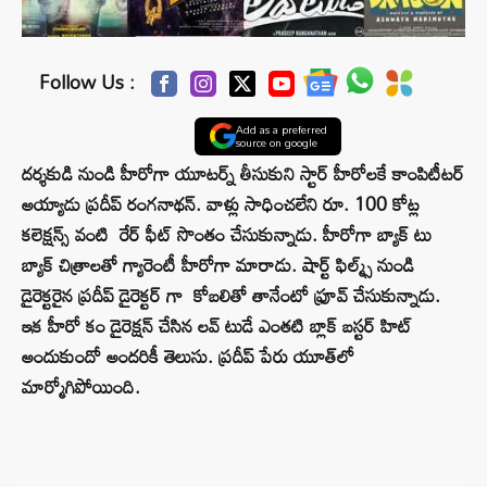
Follow Us :
Add as a preferred
source on google
దర్శకుడి నుండి హీరోగా యూటర్న్ తీసుకుని స్టార్ హీరోలకే కాంపిటీటర్
అయ్యాడు ప్రదీప్ రంగనాథన్. వాళ్లు సాధించలేని రూ. 100 కోట్ల
కలెక్షన్స్ వంటి రేర్ ఫీట్ సొంతం చేసుకున్నాడు. హీరోగా బ్యాక్ టు
బ్యాక్ చిత్రాలతో గ్యారెంటీ హీరోగా మారాడు. షార్ట్ ఫిల్మ్స్ నుండి
డైరెక్టరైన ప్రదీప్ డైరెక్టర్ గా కోబలితో తానేంటో ఫ్రూవ్ చేసుకున్నాడు.
ఇక హీరో కం డైరెక్షన్ చేసిన లవ్ టుడే ఎంతటి బ్లాక్ బస్టర్ హిట్
అందుకుందో అందరికీ తెలుసు. ప్రదీప్ పేరు యూత్‌లో
మార్మోగిపోయింది.