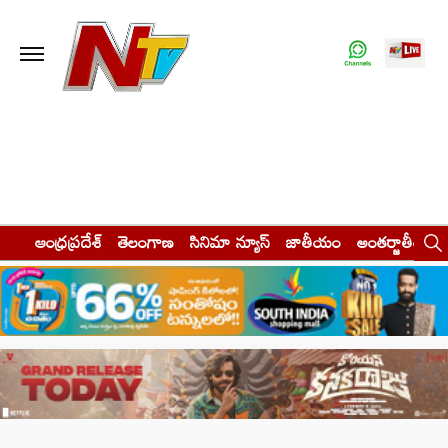
ఆంధ్రప్రదేశ్
తెలంగాణ
సినిమా న్యూస్
జాతీయం
అంతర్జాతీయం