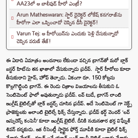
AA23లో ఆ బాలీవుడ్ హీరో ఎంట్రీ?
Arun Matheswaran: స్టార్ డైరెక్టర్ లోకేష్ కనగరాజ్‌ను
హీరోగా ఎలా ఒప్పించాడో చెప్పిన డీసీ డైరెక్టర్!
Varun Tej: ఆ హీరోయిన్‌ను ఎందుకు పెళ్లి చేసుకున్నాడో
చెప్పిన వరుణ్ తేజ్!
ఈ ఏడాది ఏమాత్రం అంచనాలు లేకుండా వచ్చిన డ్రాగన్‌తో మరో బ్లాక్
బస్టర్ హిట్‌ను తన ఖాతాలో వేసుకున్నాడు ప్రదీప్. స్టార్ హీరోలు కూడా
తీసుకురాని హైప్, హోప్ తెచ్చాడు. ఏకంగా రూ. 150 కోట్లను
కొల్లగొట్టింది డ్రాగన్. ఈ రెండు చిత్రాల విజయాలను తీసుకుని ఓ
సెంటిమెంట్ ఫాలో అవుతున్నాడు ప్రదీప్. లవ్ టుడే, డ్రాగన్ లాంటి
ఇంగ్లీష్ టైటిల్స్‌తో బ్లాక్ బస్టర్స్ చూసిన ప్రదీప్. అదే సెంటిమెంట్ గా నెక్ట్స్
ప్రాజెక్టులకు అలాంటి టైటిల్సే ఫిక్స్ చేస్తున్నాడు. ప్రదీప్ థర్డ్ వెంచర్ ‘లవ్
ఇన్సురెన్స్ కంపెనీ’ కూడా ఇంగ్లీష్ టైటిలే. దీనికి నయనతార భర్త విఘ్నేశ్
శివన్ దర్శకుడు. ఇక రీసెంట్లీ స్టార్టైన ఫోర్త్ మూవీకి కూడా టైటిల్ ఫిక్స్
చేశారు మేకర్స్. డ్యూడ్ అనే యూత్ అండ్ క్యాచీ టైటిల్ ఖరారు చేశారు.