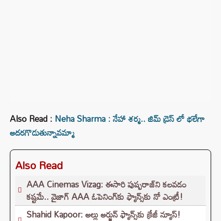
Also Read :
Neha Sharma : నేహా శర్మ.. జిమ్ డ్రెస్ లో భలేగా
అదరగొడుతున్నావమ్మా
Also Read
AAA Cinemas Vizag: ఈసారి పుష్పరాజ్‌ని కలవడం
కష్టమే.. వైజాగ్ AAA ఓపెనింగ్‌కు ఫ్యాన్స్‌కు నో ఎంట్రీ!
Shahid Kapoor: అల్లు అర్జున్ ఫ్యాన్స్‌కు క్రేజీ న్యూస్!