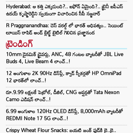
Hyderabad: ఆ కత్తి ఎక్కడుంది?.. ఐఫోన్ ఏమైంది?.. ట్రైనీ ఐపీఎస్
ఉదయ్ కృష్ణారెడ్డిని స్వయంగా విచారించిన సీపీ సజ్జనార్‌
R Praggnanandhaa: చెస్ వరల్డ్ లో భారత్ ఆధిపత్యం.. సెయింట్
లూయిస్ రాపిడ్ అండ్ బ్లిట్జ్ టైటిల్ గెలిచిన ప్రజ్ఞానంద
ట్రెండింగ్‌
10mm డైనమిక్ డ్రైవర్లు, ANC, 48 గంటల బ్యాటరీతో JBL Live
Buds 4, Live Beam 4 లాంచ్..!
12 అంగుళాల 2K 90Hz డిస్‌ప్లే, క్వాడ్ స్పీకర్లతో HP OmniPad
12 భారత్‌లో లాంచ్..!
రూ.9.99 లక్షలకే పెట్రోల్, డీజిల్, CNG ఆప్షన్లతో Tata Nexon
Camo ఎడిషన్ లాంచ్..!
6.99 అంగుళాల 120Hz OLED డిస్‌ప్లే, 8,000mAh బ్యాటరీతో
REDMI Note 17 5G లాంచ్..!
Crispy Wheat Flour Snacks: బయటి జంక్ ఫుడ్‌కి బై..బై..