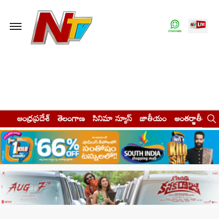
ఆంధ్రప్రదేశ్
తెలంగాణ
సినిమా న్యూస్
జాతీయం
అంతర్జాతీయం