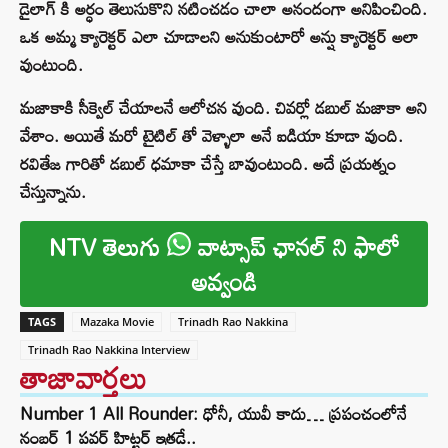
డైలాగ్ కి అర్ధం తెలుసుకొని నటించడం చాలా అనందంగా అనిపించింది.
ఒక అమ్మ క్యారెక్టర్ ఎలా చూడాలని అనుకుంటారో అన్షు క్యారెక్టర్ అలా
వుంటుంది.
మజాకాకి సీక్వెల్ చేయాలనే ఆలోచన వుంది. చివర్లో డబుల్ మజాకా అని
వేశాం. అయితే మరో టైటిల్ తో వెళ్ళాలా అనే ఐడియా కూడా వుంది.
రవితేజ గారితో డబుల్ ధమాకా చేస్తే బావుంటుంది. అదే ప్రయత్నం
చేస్తున్నాను.
NTV తెలుగు
వాట్సాప్ ఛానల్ ని ఫాలో
అవ్వండి
TAGS
Mazaka Movie
Trinadh Rao Nakkina
Trinadh Rao Nakkina Interview
తాజావార్తలు
Number 1 All Rounder: ధోనీ, యువీ కాదు… ప్రపంచంలోనే
నంబర్ 1 పవర్ హిట్టర్ ఇతడే..