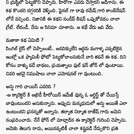
ని ద్రుష్టిలో పెట్టుకొని చెప్పారు. హీరోగా ఎవరు చేస్తారని అడిగాను. ఈ
కథ కొందరి దగ్గరరికి వెళ్ళింది. ఫైనల్ గా రావు రమేష్ గారి కాంబినేషన్
లోనే వచ్చింది. నిజానికి ఈ కథని సందీప్ కిషన్ ఒప్పుకోవడం చాలా
గ్రేట్. లేదండీ. నేను ఆ సినిమా చూశాను. ఆ కథే వేరు ఇది వేరు.
మజాకా కథ ఏమిటి ?
సింగిల్ లైన్ లో చెప్పాలంటే.. ఆడదిక్కులేని ఇద్దరు మగాళ్ళ ఎప్పటికైన
ఇంట్లో ఒక ఫ్యామిలీ ఫోటో పెట్టుకోవాలనుకునే వారి తపనే ఈ కథ. దిని
కోసం వాళ్ళు పడే బాధలు, ప్రయత్నాలు ఫుల్ ఫన్ జోన్ లో వుంటాయి.
చివరి ఇరవై నిముషాలు చాలా ఎమోషనల్ గా వుంటుంది.
అన్షు గారి ఛాయిస్ ఎవరిది ?
-ఆ క్యారెక్టర్ కి ఆల్రెడీ హీరోయిన్ ఇమేజ్ వున్న ఓ ఆర్టిస్ట్ తో చేయిస్తే
బావుంటుందని అనుకున్నాను. అప్పుడు మన్మధుడులో అన్షు అయితే ఎలా
ఉంటుందని ప్రసన్నతో అన్నాను. తర్వాత నిర్మాత రాజేష్ గారు ఆమెని
సంప్రదించారు. నేనే ఫోన్ లో మాట్లాడిన ఈ క్యారెక్టర్ గురించి చెప్పాను.
ఆమెకు తెలుగు రాదు, అయినప్పటికీ చాలా కష్టపడి నేర్చుకొని ప్రతి