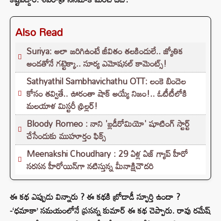
Also Read
Suriya: అలా జరిగిఉంటే జీవితం తలకిందులే.. జ్యోతిక
అండతోనే గట్టెక్కా.. సూర్య ఎమోషనల్ కామెంట్స్!
Sathyathil Sambhavichathu OTT: లంకె బిందెల
కోసం తవ్వితే.. ఊరంతా షాక్ అయ్యే నిజం!.. ఓటీటీలోకి
మలయాళ మిస్టరీ థ్రిల్లర్!
Bloody Romeo : నాని 'బ్లడీరోమియో' షూటింగ్ స్టార్ట్
చేసేందుకు ముహూర్తం ఫిక్స్
Meenakshi Choudhary : 29 ఏళ్ల ఏజ్ గ్యాప్ హీరో
సరసన హీరోయిన్‌గా నటిస్తున్న మీనాక్షిచౌదరి
ఈ కథ ఎప్పుడు విన్నారు ? ఈ కథకి బ్రోడాడీ స్ఫూర్తి ఉందా ?
-‘ధమాకా’ సమయంలోనే ప్రసన్న కుమార్ ఈ కథ చెప్పారు. రావు రమేష్