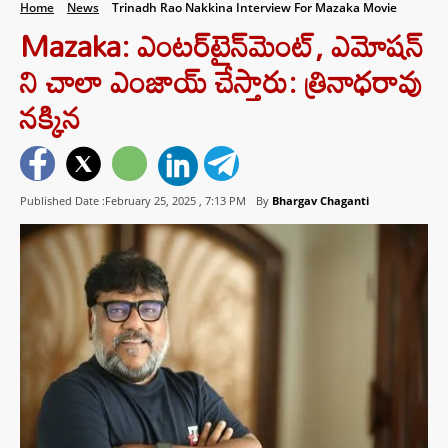
Home
News
Trinadh Rao Nakkina Interview For Mazaka Movie
Mazaka: ఎంటర్‌టైన్‌మెంట్, ఎమోషన్
ని చాలా ఎంజాయ్ చేస్తారు: త్రినాధరావు
నక్కిన
Published Date :February 25, 2025 ,
7:13 PM
By
Bhargav Chaganti