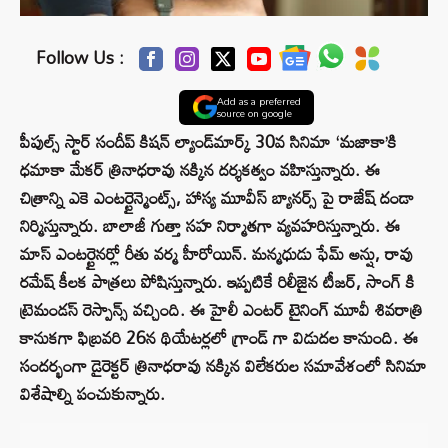
Follow Us :
Add as a preferred
source on google
పీపుల్స్ స్టార్ సందీప్ కిషన్ ల్యాండ్‌మార్క్ 30వ సినిమా ‘మజాకా’కి
ధమాకా మేకర్ త్రినాధరావు నక్కిన దర్శకత్వం వహిస్తున్నారు. ఈ
చిత్రాన్ని ఎకె ఎంటర్టైన్మెంట్స్, హాస్య మూవీస్ బ్యానర్స్ పై రాజేష్ దండా
నిర్మిస్తున్నారు. బాలాజీ గుత్తా సహ నిర్మాతగా వ్యవహరిస్తున్నారు. ఈ
మాస్ ఎంటర్టైనర్లో రీతు వర్మ హీరోయిన్. మన్మధుడు ఫేమ్ అన్షు, రావు
రమేష్ కీలక పాత్రలు పోషిస్తున్నారు. ఇప్పటికే రిలీజైన టీజర్, సాంగ్ కి
ట్రెమండస్ రెస్పాన్స్ వచ్చింది. ఈ హైలీ ఎంటర్ టైనింగ్ మూవీ శివరాత్రి
కానుకగా ఫిబ్రవరి 26న థియేటర్లలో గ్రాండ్ గా విడుదల కానుంది. ఈ
సందర్భంగా డైరెక్టర్ త్రినాధరావు నక్కిన విలేకరుల సమావేశంలో సినిమా
విశేషాల్ని పంచుకున్నారు.