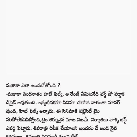
మజాకా ఎలా ఉండబోతోంది ?
-మజాకా వందశాతం హిట్ ఫిల్మ్. ఆ రేంజ్ ఏమిటనేది ఫస్ట్ షో పడ్డాక
డిసైడ్ అవుతుంది. ఇప్పటివరకూ సినిమా చూసిన వారంతా సూపర్
వుంది, హిట్ ఫిల్మ్ అన్నారు. ఈ సినిమాకి పబ్లిసిటీ టైం
సరిపోలేదనిపిస్తోంది,టైం తక్కువైన మాట నిజమే. నిర్మాతలు వాళ్ళ బెస్ట్
ఎఫర్ట్ పెట్టారు. శివరాత్రి రిలీజ్ చేయాలని అందరం డే అండ్ నైట్
కష్టపడ్డాం. శివరాత్రి సినిమాకి మంచి డేట్.