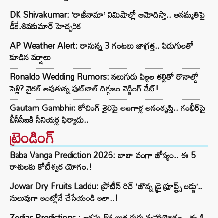
DK Shivakumar: ‘రాజీనామా’ నిమిషాల్లో ఆమోదిస్తా.. అసమ్మతిపై
డీకే.శివకుమార్ హెచ్చరిక
AP Weather Alert: రానున్న 3 గంటలు జాగ్రత్త.. పిడుగులతో
కూడిన వర్షాలు
Ronaldo Wedding Rumors: నలుగురు పిల్లల తల్లితో రొనాల్డో
పెళ్లి? వైరల్ అవుతున్న ఫుట్‌బాల్ దిగ్గజం వెడ్డింగ్ డేట్!
Gautam Gambhir: కోచింగ్ శైలిపై ఆటగాళ్ల అసంతృప్తి.. గంభీర్‌పై
బీసీసీఐకి సీనియర్ల ఫిర్యాదు..
ట్రెండింగ్‌
Baba Vanga Prediction 2026: బాబా వంగా జోస్యం.. ఈ 5
రాశులకు కోటీశ్వర యోగం.!
Jowar Dry Fruits Laddu: ప్రోటీన్ రిచ్ ‘జొన్న డ్రై ఫ్రూప్ట్స్ లడ్డు’..
సులువుగా ఇంట్లోనే చేసేయండి ఇలా..!
Zodiac Predictions : ఆగస్టు 5న బుధ-గురు మహాయోగం.. ఈ 4