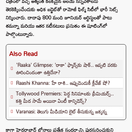
చిత్రంలో వచ్చే అత్యంత కీలకమైన ఆలయ సన్నివేశాలను
తెరకెక్కించేందుకు అధిక బడ్జెట్‌తో రామోజీ ఫిల్మ్ సిటీలో భారీ సెట్స్
నిర్మించారు. దాదాపు 800 మంది జూనియర్ ఆర్టిస్టులతో పాటు
తమన్నా మరియు ఇతర నటీనటులు ప్రసుతం ఈ షూటింగ్‌లో
పాల్గొంటున్నారు.
Also Read
'Raaka' Glimpse: 'రాకా' ఫ్యాన్స్‌కు షాక్.. ఇప్పటి వరకు
ఊరించిందంతా ఉత్తిదేనా?
Raashi Khanna: హే రాశి.. ఇప్పుడెందుకీ క్లీవేజ్ షో?
Tollywood Premiers: పెద్ద సినిమాలకు ప్రీమియర్స్..
కత్తి మీద సామే అయినా ఏంటీ కాన్ఫిడెన్స్?
Varanasi: తెలుగు మీడియాని లైట్ తీసుకున్న జక్కన్న
కాగా హైదరాబాద్ బోనాలు ప్రత్యేక సందర్భాన్ని పురస్కరించుకుని