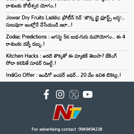
రాశులకు కోటీశ్వర యోగం.!
Jowar Dry Fruits Laddu: ప్రోటీన్ రిచ్ ‘జొన్న డ్రై ఫ్రూప్ట్స్ లడ్డు’..
సులువుగా ఇంట్లోనే చేసేయండి ఇలా..!
Zodiac Predictions : ఆగస్టు 5న బుధ-గురు మహాయోగం.. ఈ 4
రాశులకు డబ్బే డబ్బు.!
Kitchen Hacks : అరటి తొక్కతో ఈ మ్యాజిక్ తెలుసా? బేకింగ్
సోడా కలిపితే సూపర్ రిజల్ట్.!
IndiGo Offer : ఇండిగో బంపర్ ఆఫర్.. 20 వేల ఉచిత టికెట్లు.!
For advertising contact :9949494238