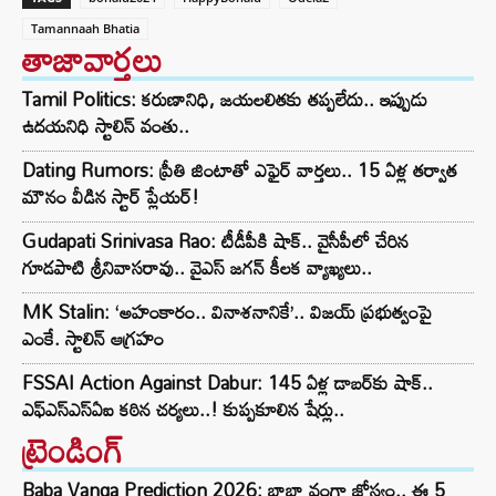
Tamannaah Bhatia
తాజావార్తలు
Tamil Politics: కరుణానిధి, జయలలితకు తప్పలేదు.. ఇప్పుడు
ఉదయనిధి స్టాలిన్ వంతు..
Dating Rumors: ప్రీతి జింటాతో ఎఫైర్ వార్తలు.. 15 ఏళ్ల తర్వాత
మౌనం వీడిన స్టార్ ప్లేయర్!
Gudapati Srinivasa Rao: టీడీపీకి షాక్‌.. వైసీపీలో చేరిన
గూడపాటి శ్రీనివాసరావు.. వైఎస్‌ జగన్‌ కీలక వ్యాఖ్యలు..
MK Stalin: ‘అహంకారం.. వినాశనానికే’.. విజయ్ ప్రభుత్వంపై
ఎంకే. స్టాలిన్ ఆగ్రహం
FSSAI Action Against Dabur: 145 ఏళ్ల డాబర్‌కు షాక్..
ఎఫ్‌ఎస్‌ఎస్‌ఏఐ కఠిన చర్యలు..! కుప్పకూలిన షేర్లు..
ట్రెండింగ్‌
Baba Vanga Prediction 2026: బాబా వంగా జోస్యం.. ఈ 5