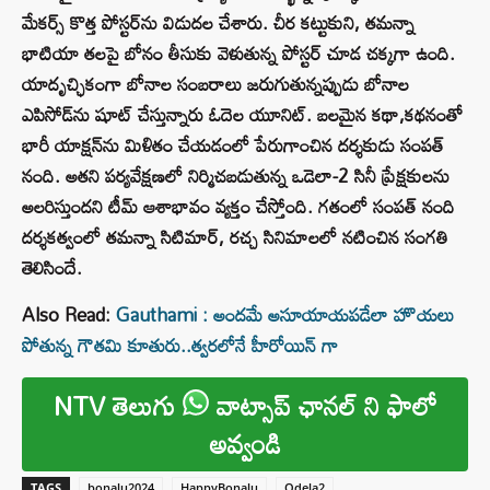
మేకర్స్ కొత్త పోస్టర్‌ను విడుదల చేశారు. చీర కట్టుకుని, తమన్నా
భాటియా తలపై బోనం తీసుకు వెళుతున్న పోస్టర్‌ చూడ చక్కగా ఉంది.
యాదృచ్ఛికంగా బోనాల సంబరాలు జరుగుతున్నప్పుడు బోనాల
ఎపిసోడ్‌ను షూట్ చేస్తున్నారు ఓదెల యూనిట్. బలమైన కథా,కథనంతో
భారీ యాక్షన్‌ను మిళితం చేయడంలో పేరుగాంచిన దర్శకుడు సంపత్
నంది. అతని పర్యవేక్షణలో నిర్మిచబడుతున్న ఒడెలా-2 సినీ ప్రేక్షకులను
అలరిస్తుందని టీమ్ ఆశాభావం వ్యక్తం చేస్తోంది. గతంలో సంపత్ నంది
దర్శకత్వంలో తమన్నా సిటిమార్, రచ్చ సినిమాలలో నటించిన సంగతి
తెలిసిందే.
Also Read:
Gauthami : అందమే అసూయాయపడేలా హొయలు
పోతున్న గౌతమి కూతురు..త్వరలోనే హీరోయిన్ గా
NTV తెలుగు
వాట్సాప్ ఛానల్ ని ఫాలో
అవ్వండి
TAGS
bonalu2024
HappyBonalu
Odela2