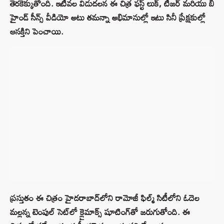
తెరకెక్కుతోంది. ఇటీవల విడుదలన ఈ చిత్ర ఫస్ట్ లుక్, టీజర్ మరియు బి
హైండ్ సీన్స్ వీడియో అటు తమన్నా అభిమానుల్లో ఇటు సినీ ప్రేక్షకుల్లో
ఆసక్తిని పెంచాయి.
ప్రస్తుతం ఈ చిత్రం హైదరాబాద్‌లోని రామోజీ ఫిల్మ్ సిటీలోని ఓదెల
మల్లన్న టెంపుల్ సెట్‌లో క్లైమాక్స్ షూటింగ్‌తో జరుగుతోంది. ఈ