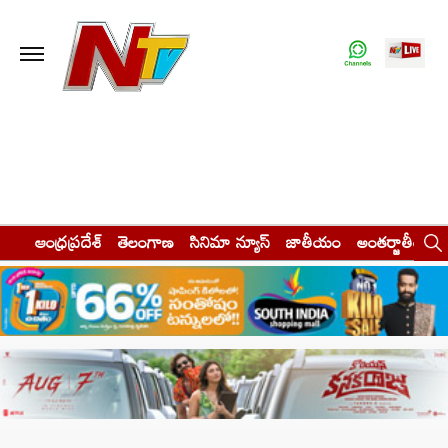
ఆంధ్రప్రదేశ్
తెలంగాణ
సినిమా న్యూస్
జాతీయం
అంతర్జాతీయం