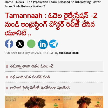
Home
News
The Production Team Released An Interesting Poster
From Odela Railway Station 2
Tamannaah : ఓదెల రైల్వేస్టేషన్‌ -2
నుండి ఇంట్రెస్టింగ్ పోస్టర్ రిలీజ్ చేసిన
యూనిట్..
Published Date :July 29, 2024 ,
1:41 PM
By
subbarao kilari
తమన్నా తాజా చిత్రం ఓదెల -2
కథ అందించిన సంపత్ నంది
రామోజీ ఫిల్మ్ సిటీలో శరవేగంగా షూటింగ్