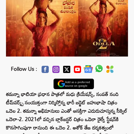
Follow Us :
Add as a preferred
source on google
తమన్నా భాటియా ప్రధాన పాత్రలో మధు క్రియేషన్స్, సంపత్ నంది
టీమ్‌వర్క్స్ సంయుక్తంగా నిర్మిస్తోన్న భారీ బడ్జెట్ బహుభాషా చిత్రం
ఒదెల 2. తమన్నా అభిమానులు ఎంతో ఆసక్తిగా ఎదురుచూస్తున్న సీక్వెల్
ఒదెలా-2. 2021లో వచ్చిన బ్లాక్‌బస్టర్ చిత్రం ఒడెలా రైల్వే స్టేషన్‌కి
కొనసాగింపుగా రానుంది ఈ ఒదెల 2. అశోక్ తేజ దర్శకత్వంలో