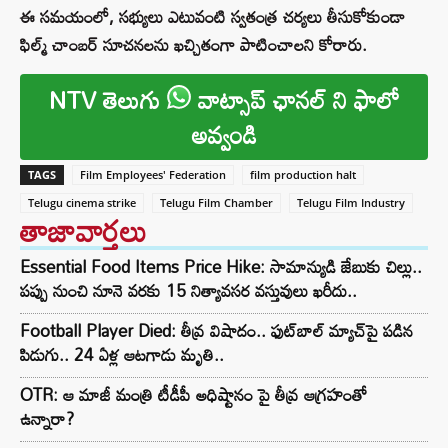
ఈ సమయంలో, సభ్యులు ఎటువంటి స్వతంత్ర చర్యలు తీసుకోకుండా
ఫిల్మ్ చాంబర్ సూచనలను ఖచ్చితంగా పాటించాలని కోరారు.
NTV తెలుగు
వాట్సాప్ ఛానల్ ని ఫాలో
అవ్వండి
TAGS
Film Employees' Federation
film production halt
Telugu cinema strike
Telugu Film Chamber
Telugu Film Industry
తాజావార్తలు
Essential Food Items Price Hike: సామాన్యుడి జేబుకు చిల్లు..
పప్పు నుంచి నూనె వరకు 15 నిత్యావసర వస్తువులు ఖరీదు..
Football Player Died: తీవ్ర విషాదం.. ఫుట్‌బాల్ మ్యాచ్‌పై పడిన
పిడుగు.. 24 ఏళ్ల ఆటగాడు మృతి..
OTR: ఆ మాజీ మంత్రి టీడీపీ అధిష్టానం పై తీవ్ర ఆగ్రహంతో
ఉన్నారా?