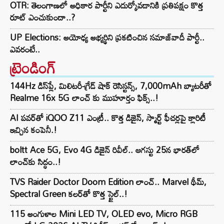
OTR: తెలంగాణలో అధికార పార్టీని ఎదుర్కోవడానికి ప్రతిపక్షం కొత్త
రూట్‌ ఎంచుకుందా..?
UP Elections: అయోధ్య అభ్యర్థిని ప్రకటించిన సమాజ్‌వాదీ పార్టీ..
ఎవరంటే..
ట్రెండింగ్‌
144Hz డిస్‌ప్లే, మిలిటరీ-గ్రేడ్ షాక్ రెసిస్టన్స్, 7,000mAh బ్యాటరీతో
Realme 16x 5G లాంచ్ కు ముహూర్తం ఫిక్స్..!
AI పవర్‌తో iQOO Z11 ఎంట్రీ.. కొత్త డిజైన్, స్మార్ట్ ఫీచర్లపై క్లారిటీ
ఇచ్చిన కంపెనీ.!
boltt Ace 5G, Evo 4G డిజైన్ రివీల్.. ఆగస్టు 25న భారత్‌లో
లాంచ్‌కు సిద్ధం..!
TVS Raider Doctor Doom Edition లాంచ్.. Marvel థీమ్,
Spectral Green కలర్‌తో కొత్త స్టైల్..!
115 అంగుళాల Mini LED TV, OLED evo, Micro RGB