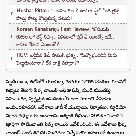
Hushar Pittalu : నిజమా కలా? అంటూ స్టేజ్ మీద లైవ్లో
పొట్టు పొట్టు కొట్టుకున్న నటుడు!
Korean Kanakaraju First Review: ‘కొరియన్
కనకరాజు’ ఫస్ట్ రివ్యూ.. సినిమాలో ప్లస్ పాయింట్స్ ఇవే..
అసలు మేటర్ ఏంటంటే?
RGV: ఆర్జీవీకి జేడీ షాకింగ్ ప్రశ్న.. “పిచ్చోళ్లందరినీ మీరు
పెట్టుకుంటారా? లేక వాళ్లే వస్తారా?”
స్టూడియోలు, ఔట్‌డోర్ యూనిట్లు, మరియు మౌలిక వసతుల యూనిట్
సభ్యులు తెలుగు ఫిల్మ్ చాంబర్ ఆఫ్ కామర్స్ నుండి ముందస్తు
సమాచారం, స్పష్టమైన అనుమతి లేకుండా ఎలాంటి సేవలనూ
అందించకూడదని ఆదేశాలు జారీ చేయబడ్డాయి. నిర్మాతలు, స్టూడియో
విభాగ సభ్యులు ఈ ఆదేశాలను అత్యంత తీవ్రంగా పరిగణించి వాటిని
పూర్తిగా పాటించాలని ఫిల్మ్ చాంబర్ ఆదేశించింది. ఈ ఆదేశాలు ఫిల్మ్
చాంబర్ నుండి తదుపరి సూచనలు వచ్చే వరకు అమలులో ఉంటాయి.