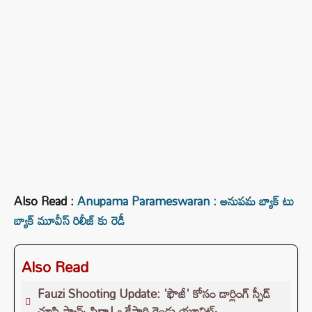
Also Read :
Anupama Parameswaran : అనుపమ బ్యాక్ టు
బ్యాక్ మూవీస్ రిలీజ్ కు రెడీ
Also Read
Fauzi Shooting Update: 'ఫౌజీ' కోసం డార్లింగ్ స్పీడ్
చూసి ఫ్యాన్స్ ఫిదా! ఒకేసారి రెండు యూనిట్స్..