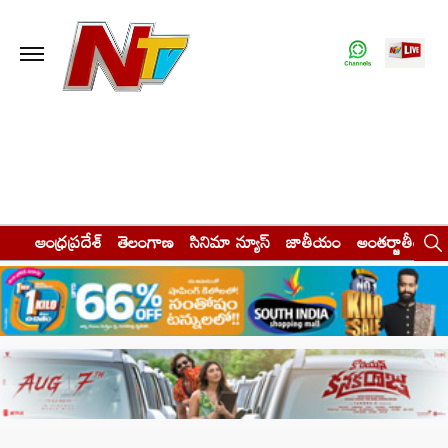
ఆంధ్రప్రదేశ్
తెలంగాణ
సినిమా న్యూస్
జాతీయం
అంతర్జాతీయం