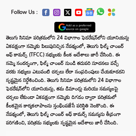
Follow Us :
Add as a preferred
source on google
తెలుగు సినిమా పరిశ్రమలోని 24 విభాగాల ఫెడరేషన్‌లోని యూనియన్లు
ఏకపక్షంగా సమ్మెకు పిలుపునిచ్చిన నేపథ్యంలో, తెలుగు ఫిల్మ్ చాంబర్
ఆఫ్ కామర్స్ (TFCC) సభ్యులకు కీలక ఆదేశాలు జారీ చేసింది. ఈ
సమ్మె సందర్భంగా, ఫిల్మ్ చాంబర్ నుండి తదుపరి సూచనలు వచ్చే
వరకు సభ్యులు ఎటువంటి చర్చలు లేదా సంప్రదింపులు చేయకూడదని
స్పష్టమైన నిర్దేశించింది. తెలుగు సినిమా పరిశ్రమలోని 24 విభాగాల
ఫెడరేషన్‌లోని యూనియన్లు, తమ డిమాండ్లు మరియు సమస్యలపై
చర్చలు లేకుండా ఏకపక్షంగా సమ్మెకు దిగడం ద్వారా పరిశ్రమలో
కీలకమైన కార్యకలాపాలను స్తంభింపజేసే పరిస్థితి నెలకొంది. ఈ
నేపథ్యంలో, తెలుగు ఫిల్మ్ చాంబర్ ఆఫ్ కామర్స్ సమస్యను తీవ్రంగా
పరిగణించి, పరిశ్రమ సభ్యులకు స్పష్టమైన ఆదేశాలు జారీ చేసింది.