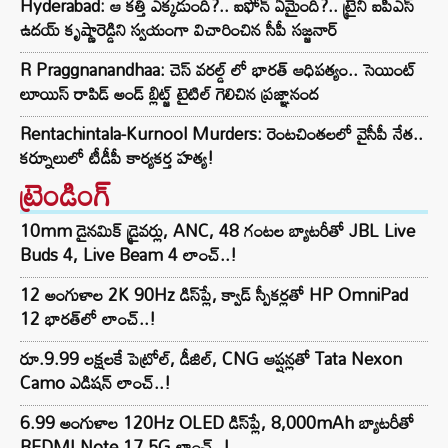
Hyderabad: ఆ కత్తి ఎక్కడుంది?.. ఐఫోన్ ఏమైంది?.. ట్రైనీ ఐపీఎస్
ఉదయ్ కృష్ణారెడ్డిని స్వయంగా విచారించిన సీపీ సజ్జనార్‌
R Praggnanandhaa: చెస్ వరల్డ్ లో భారత్ ఆధిపత్యం.. సెయింట్
లూయిస్ రాపిడ్ అండ్ బ్లిట్జ్ టైటిల్ గెలిచిన ప్రజ్ఞానంద
Rentachintala-Kurnool Murders: రెంటచింతలలో వైసీపీ నేత..
కర్నూలులో టీడీపీ కార్యకర్త హత్య!
ట్రెండింగ్‌
10mm డైనమిక్ డ్రైవర్లు, ANC, 48 గంటల బ్యాటరీతో JBL Live
Buds 4, Live Beam 4 లాంచ్..!
12 అంగుళాల 2K 90Hz డిస్‌ప్లే, క్వాడ్ స్పీకర్లతో HP OmniPad
12 భారత్‌లో లాంచ్..!
రూ.9.99 లక్షలకే పెట్రోల్, డీజిల్, CNG ఆప్షన్లతో Tata Nexon
Camo ఎడిషన్ లాంచ్..!
6.99 అంగుళాల 120Hz OLED డిస్‌ప్లే, 8,000mAh బ్యాటరీతో
REDMI Note 17 5G లాంచ్..!