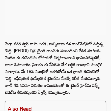
మెగా పవర్ స్టార్ రామ్ చరణ్, బుచ్చిబాబు సన కాంబినేషన్‌లో వస్తున్న
‘పెద్ది’ (PEDDI) చిత్ర ట్రైలర్ లాంచ్‌కు సంబంధించి వేదిక మారింది.
మొదట ఈ ఈవెంట్‌ను భోపాల్‌లో నిర్వహించాలని భావించినప్పటికీ,
తాజా సమాచారం ప్రకారం ఈ వేదికను దేశ ఆర్థిక రాజధాని ముంబైకి
మార్చారు. మే 18న ముంబైలో జరగబోయే ఒక గ్రాండ్ ఈవెంట్‌లో
‘పెద్ది’ అఫీషియల్ థియేట్రికల్ ట్రైలర్‌ను మేకర్స్ రిలీజ్ చేయనున్నారు.
జూన్ 4న సినిమా విడుదల కానుండటంతో ఈ ట్రైలర్ హైప్‌ను నెక్స్ట్
లెవెల్‌కు తీసుకెళ్తుందని ఫ్యాన్స్ నమ్ముతున్నారు.
Also Read