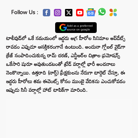
Follow Us :
Add as a preferred
source on google
టాలీవుడ్‌లో ఒకే సమయంలో ఇద్దరు అగ్ర హీరోల సినిమాల అప్‌డేట్స్
రావడం ఎప్పుడూ ఆసక్తికరంగానే ఉంటుంది. అందునా గ్లోబల్ వైడ్‌గా
క్రేజ్ సంపాదించుకున్న రామ్ చరణ్, ఎన్టీఆర్‌ల చిత్రాల ప్రమోషన్స్
ఒకేసారి షురూ అవుతుండటంతో ట్రేడ్ వర్గాల్లో భారీ అంచనాలు
నెలకొన్నాయి. ఉత్తరాది (నార్త్) ప్రేక్షకులను నేరుగా టార్గెట్ చేస్తూ, ఈ
ఇద్దరు హీరోలు తమ ఈవెంట్స్ కోసం ముంబై వేదికను ఎంచుకోవడం
ఇప్పుడు సినీ వర్గాల్లో హాట్ టాపిక్‌గా మారింది.