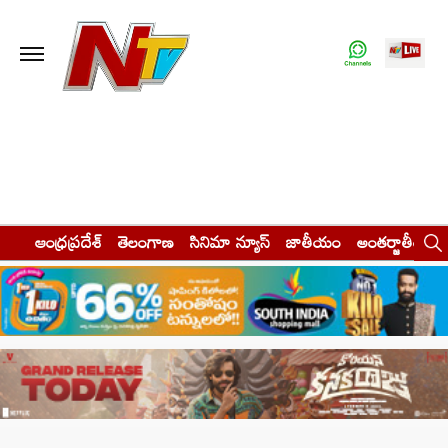
ఆంధ్రప్రదేశ్
తెలంగాణ
సినిమా న్యూస్
జాతీయం
అంతర్జాతీయం