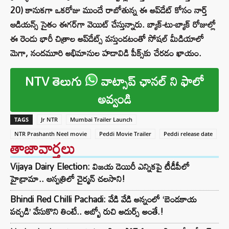
20) కానుకగా ఒకరోజు ముందే రాబోతున్న ఈ అప్‌డేట్ కోసం నార్త్
ఆడియన్స్ సైతం ఈగర్‌గా వెయిట్ చేస్తున్నారు. బ్యాక్-టు-బ్యాక్ రోజుల్లో
ఈ రెండు భారీ చిత్రాల అప్‌డేట్స్ వస్తుండటంతో సోషల్ మీడియాలో
మెగా, నందమూరి అభిమానుల హడావిడి పీక్స్‌కు చేరడం ఖాయం.
NTV తెలుగు
వాట్సాప్ ఛానల్ ని ఫాలో
అవ్వండి
TAGS
Jr NTR
Mumbai Trailer Launch
NTR Prashanth Neel movie
Peddi Movie Trailer
Peddi release date
తాజావార్తలు
Vijaya Dairy Election: విజయ డెయిరీ ఎన్నికపై టీడీపీలో
హైడ్రామా.. ఆస్పత్రిలో చైర్మన్ చలసాని!
Bhindi Red Chilli Pachadi: వేడి వేడి అన్నంలో ‘బెండకాయ
పచ్చడి’ వేసుకొని తింటే.. అబ్బో రుచి అదుర్స్ అంతే.!