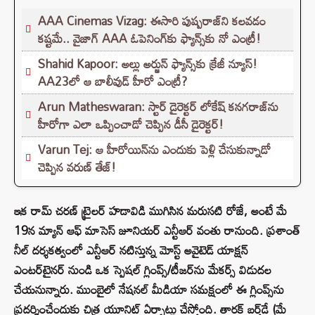
AAA Cinemas Vizag: ఈసారి పుష్పరాజ్‌ని కలవడం
కష్టమే.. వైజాగ్ AAA ఓపెనింగ్‌కు ఫ్యాన్స్‌కు నో ఎంట్రీ!
Shahid Kapoor: అల్లు అర్జున్ ఫ్యాన్స్‌కు క్రేజీ న్యూస్!
AA23లో ఆ బాలీవుడ్ హీరో ఎంట్రీ?
Arun Matheswaran: స్టార్ డైరెక్టర్ లోకేష్ కనగరాజ్‌ను
హీరోగా ఎలా ఒప్పించాడో చెప్పిన డీసీ డైరెక్టర్!
Varun Tej: ఆ హీరోయిన్‌ను ఎందుకు పెళ్లి చేసుకున్నాడో
చెప్పిన వరుణ్ తేజ్!
ఇక రామ్ చరణ్ ట్రైలర్ హడావిడి ముగిసిన మరుసటి రోజే, అంటే మే
19న మ్యాన్ ఆఫ్ మాసెస్ జూనియర్ ఎన్టీఆర్ వంతు రానుంది. ప్రశాంత్
నీల్ దర్శకత్వంలో ఎన్టీఆర్ నటిస్తున్న మోస్ట్ అవైటెడ్ యాక్షన్
ఎంటర్‌టైనర్ నుండి ఒక స్పెషల్ గ్లింప్స్/టీజర్‌ను మేకర్స్ విడుదల
చేయనున్నారు. ముంబైలో నేషనల్ మీడియా సమక్షంలో ఈ గ్లింప్స్‌ను
ప్రదర్శించేందుకు చిత్ర యూనిట్ ఏర్పాట్లు చేస్తోంది. తారక్ బర్త్‌డే (మే