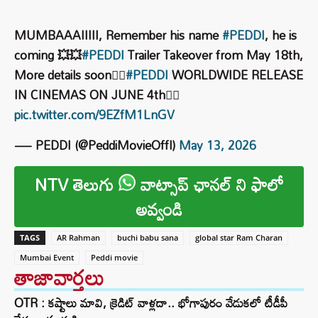
MUMBAAAIIIII, Remember his name
#PEDDI
, he is
coming 💥💥
#PEDDI
Trailer Takeover from May 18th,
More details soon❤️‍🔥
#PEDDI
WORLDWIDE RELEASE
IN CINEMAS ON JUNE 4th❤️‍🔥
pic.twitter.com/9EZfM1LnGV
— PEDDI (@PeddiMovieOffl)
May 13, 2026
NTV తెలుగు
వాట్సాప్ ఛానల్ ని ఫాలో
అవ్వండి
TAGS
AR Rahman
buchi babu sana
global star Ram Charan
Mumbai Event
Peddi movie
తాజావార్తలు
OTR : కష్టాలు మావి, క్రెడిట్ వాళ్లదా.. భోగాపురం వేడుకలో టీడీపీ