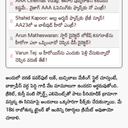
AAA Cinemas Vizag: ఈసారి పుష్పరాజ్‌ని కలవడం
కష్టమే.. వైజాగ్ AAA ఓపెనింగ్‌కు ఫ్యాన్స్‌కు నో ఎంట్రీ!
Shahid Kapoor: అల్లు అర్జున్ ఫ్యాన్స్‌కు క్రేజీ న్యూస్!
AA23లో ఆ బాలీవుడ్ హీరో ఎంట్రీ?
Arun Matheswaran: స్టార్ డైరెక్టర్ లోకేష్ కనగరాజ్‌ను
హీరోగా ఎలా ఒప్పించాడో చెప్పిన డీసీ డైరెక్టర్!
Varun Tej: ఆ హీరోయిన్‌ను ఎందుకు పెళ్లి చేసుకున్నాడో
చెప్పిన వరుణ్ తేజ్!
అందులో చరణ్ పవర్‌ఫుల్ లుక్, బుచ్చిబాబు మేకింగ్ స్టైల్ చూస్తుంటే,
బాక్సాఫీస్ వద్ద పెద్ది గాడి వేట మామూలుగా ఉండదని అర్థమవుతోంది.
క్రికెట్, కుస్తీ వంటి స్పోర్ట్స్ ఎలిమెంట్స్‌తో పాటు పీరియాడిక్ డ్రామాగా
వస్తున్న ఈ సినిమాపై అంచనాలు ఒక్కసారిగా పీక్స్‌కు చేరుకున్నాయి. మే
18న రాబోతున్న ట్రైలర్ తో ఇంకెన్ని రికార్డులు క్రియేట్ అవుతాయో
చూడాలి.