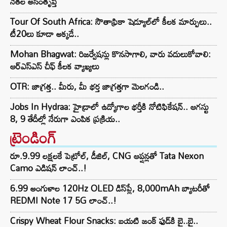
నేతల అసంతృప్తి
Tour Of South Africa: సౌతాఫ్రికా షెడ్యూల్‌లో కీలక మార్పులు..
టీ20లు కూడా అక్కడే..
Mohan Bhagwat: రిజర్వేషన్లు కొనసాగాలి, వారు వదులుకోవాలి:
ఆర్ఎస్ఎస్ చీఫ్ కీలక వ్యాఖ్యలు
OTR: జాగ్రత్త.. మీరు, మీ భర్త జాగ్రత్తగా మెలగండి..
Jobs In Hydraa: హైడ్రాలో ఉద్యోగాల భర్తీకి నోటిఫికేషన్.. ఆగస్టు
8, 9 తేదీల్లో నేరుగా ఎంపిక ప్రక్రియ..
ట్రెండింగ్‌
రూ.9.99 లక్షలకే పెట్రోల్, డీజిల్, CNG ఆప్షన్లతో Tata Nexon
Camo ఎడిషన్ లాంచ్..!
6.99 అంగుళాల 120Hz OLED డిస్‌ప్లే, 8,000mAh బ్యాటరీతో
REDMI Note 17 5G లాంచ్..!
Crispy Wheat Flour Snacks: బయటి జంక్ ఫుడ్‌కి బై..బై..