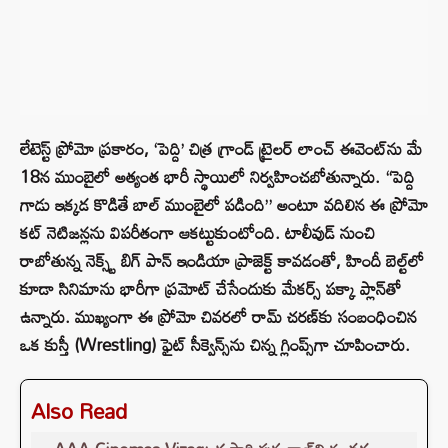
లేటెస్ట్ ప్రోమో ప్రకారం, ‘పెద్ది’ చిత్ర గ్రాండ్ ట్రైలర్ లాంచ్ ఈవెంట్‌ను మే
18న ముంబైలో అత్యంత భారీ స్థాయిలో నిర్వహించబోతున్నారు. “పెద్ది
గాడు ఇక్కడ కొడితే బాల్ ముంబైలో పడింది” అంటూ వదిలిన ఈ ప్రోమో
కట్ నెటిజన్లను విపరీతంగా ఆకట్టుకుంటోంది. టాలీవుడ్ నుంచి
రాబోతున్న నెక్స్ట్ బిగ్ పాన్ ఇండియా ప్రాజెక్ట్ కావడంతో, హిందీ బెల్ట్‌లో
కూడా సినిమాను భారీగా ప్రమోట్ చేసేందుకు మేకర్స్ పక్కా ప్లాన్‌తో
ఉన్నారు. ముఖ్యంగా ఈ ప్రోమో చివరలో రామ్ చరణ్‌కు సంబంధించిన
ఒక కుస్తీ (Wrestling) ఫైట్ సీక్వెన్స్‌ను చిన్న గ్లింప్స్‌గా చూపించారు.
Also Read