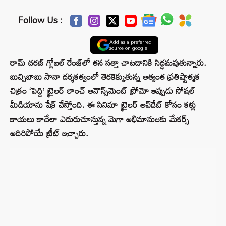
Follow Us :
Add as a preferred
source on google
రామ్ చరణ్ గ్లోబల్ రేంజ్‌లో తన సత్తా చాటడానికి సిద్ధమవుతున్నారు.
బుచ్చిబాబు సానా దర్శకత్వంలో తెరకెక్కుతున్న అత్యంత ప్రతిష్టాత్మక
చిత్రం ‘పెద్ది’ ట్రైలర్ లాంచ్ అనౌన్స్‌మెంట్ ప్రోమో ఇప్పుడు సోషల్
మీడియాను షేక్ చేస్తోంది. ఈ సినిమా ట్రైలర్ అప్‌డేట్ కోసం కళ్లు
కాయలు కాచేలా ఎదురుచూస్తున్న మెగా అభిమానులకు మేకర్స్
అదిరిపోయే ట్రీట్ ఇచ్చారు.