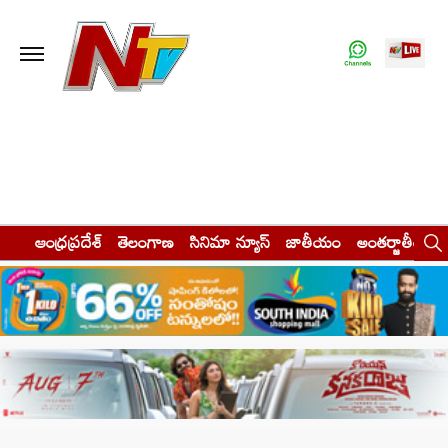
ఆంధ్రప్రదేశ్
తెలంగాణ
సినిమా న్యూస్
జాతీయం
అంతర్జాతీయం