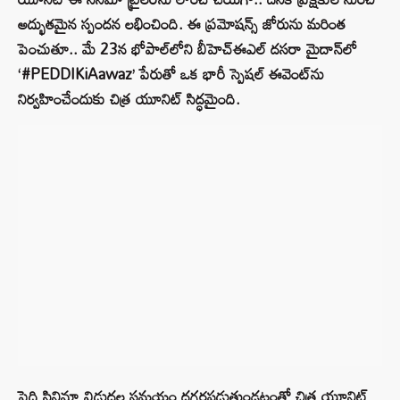
అద్భుతమైన స్పందన లభించింది. ఈ ప్రమోషన్స్ జోరును మరింత
పెంచుతూ.. మే 23న భోపాల్‌లోని బీహెచ్ఈఎల్ దసరా మైదాన్‌లో
‘#PEDDIKiAawaz’ పేరుతో ఒక భారీ స్పెషల్ ఈవెంట్‌ను
నిర్వహించేందుకు చిత్ర యూనిట్ సిద్ధమైంది.
పెద్ది సినిమా విడుదల సమయం దగ్గరపడుతుండటంతో చిత్ర యూనిట్