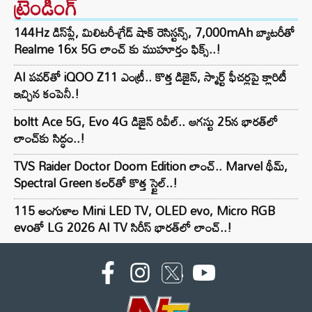
ట్రెండింగ్‌
144Hz డిస్‌ప్లే, మిలిటరీ-గ్రేడ్ షాక్ రెసిస్టన్స్, 7,000mAh బ్యాటరీతో
Realme 16x 5G లాంచ్ కు ముహూర్తం ఫిక్స్..!
AI పవర్‌తో iQOO Z11 ఎంట్రీ.. కొత్త డిజైన్, స్మార్ట్ ఫీచర్లపై క్లారిటీ
ఇచ్చిన కంపెనీ.!
boltt Ace 5G, Evo 4G డిజైన్ రివీల్.. ఆగస్టు 25న భారత్‌లో
లాంచ్‌కు సిద్ధం..!
TVS Raider Doctor Doom Edition లాంచ్.. Marvel థీమ్,
Spectral Green కలర్‌తో కొత్త స్టైల్..!
115 అంగుళాల Mini LED TV, OLED evo, Micro RGB
evoతో LG 2026 AI TV సిరీస్ భారత్‌లో లాంచ్..!