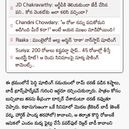
JD Chakravarthy: ఆర్జీవీకి తెలియకుండా జేడీ చేసిన
పని.. కోన వెంకట్‌కు అలా కలిసి వచ్చిందా?
Chandini Chowdary: "ఆ రోజు నన్ను పడుకోమని
అడిగింది మీరే కదా!" అంటే ఆయన ముఖం మాడిపోయింది!
Raaka : ముంబైలోనే అల్లు అర్జున్ ‘రాకా’ నాన్‌స్టాప్ షూటింగ్
Suriya: 200 రోజులు కష్టపడ్డా ఫ్లాప్.. 45 రోజుల్లో తీస్తే
ఇండస్ట్రీ హిట్! ఆ రెండు సినిమాలపై సూర్య షాకింగ్
కామెంట్స్..
ఈ క్రమంలోనే పెద్ది షూటింగ్ సమయంలో రామ్ చరణ్ పడిన కష్టాలు,
బాడీ ట్రాన్స్‌ఫార్మేషన్ గురించి ఇద్దరూ చర్చించుకున్నారు. పాత్రల కోసం
బుచ్చిబాబు తనను తీవ్రంగా టార్చర్ చేశాడంటూ చరణ్ నవ్వుతూ
చెప్పారు. కథానుగుణంగా ఒకే సినిమాలో మొదట క్రికెటర్ బాడీ (తిలక్
వర్మ, హార్దిక్ పాండ్య తరహాలో) కావాలని, ఆ తర్వాత కొద్ది రోజులకే
ఇసుకలో ఎండల మధ్య ఫైట్లు చేసే పవర్‌ఫుల్ రెజ్లర్ బాడీ కావాలని