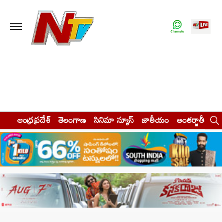
ఆంధ్రప్రదేశ్
తెలంగాణ
సినిమా న్యూస్
జాతీయం
అంతర్జాతీయం