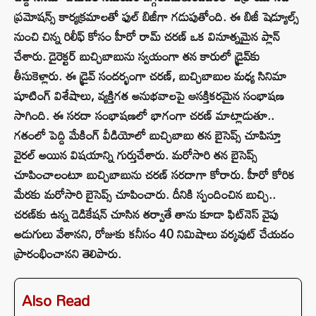
ప్రమోషన్స్ కార్యక్రమాలతో ఫుల్ బిజీగా గడుపుతోంది. ఈ బిజీ షెడ్యూల్స్
నుంచి చిన్న రిలీఫ్ కోసం హీరో రామ్ చరణ్ ఒక వినూత్నమైన ప్లాన్
చేశారు. డైరెక్టర్ బుచ్చిబాబును స్వయంగా తన కారులో డ్రైవ్‌కు
తీసుకెళ్లారు. ఈ డ్రైవ్ సందర్భంగా చరణ్, బుచ్చిబాబుల మధ్య సినిమా
షూటింగ్ విశేషాలు, వ్యక్తిగత అనుభవాలపై ఆసక్తికరమైన సంభాషణ
సాగింది. ఈ సరదా సంభాషణలో భాగంగా చరణ్ మాట్లాడుతూ..
గతంలో పెద్ది మేకింగ్ వీడియోలో బుచ్చిబాబు తన బైసెప్స్ చూపిస్తూ
వైరల్ అయిన విషయాన్ని గుర్తుచేశారు. మరోసారి తన బైసెప్స్
చూపించాలంటూ బుచ్చిబాబును చరణ్ సరదాగా కోరారు. హీరో కోరిక
మేరకు మరోసారి బైసెప్స్ చూపించారు. దీనికి స్పందించిన బుచ్చి..
చరణ్‌కు ఉన్న డెడికేషన్ చూసిన తర్వాతే తాను కూడా ఫిట్‌నెస్ వైపు
అడుగులు వేశానని, రోజుకు కనీసం 40 నిమిషాలు వర్కవుట్ చేయడం
ప్రారంభించానని తెలిపారు.
Also Read