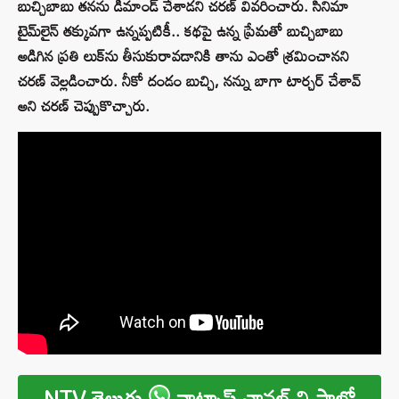
బుచ్చిబాబు తనను డిమాండ్ చేశాడని చరణ్ వివరించారు. సినిమా
టైమ్‌లైన్ తక్కువగా ఉన్నప్పటికీ.. కథపై ఉన్న ప్రేమతో బుచ్చిబాబు
అడిగిన ప్రతి లుక్‌ను తీసుకురావడానికి తాను ఎంతో శ్రమించానని
చరణ్ వెల్లడించారు. నీకో దండం బుచ్చి, నన్ను బాగా టార్చర్ చేశావ్
అని చరణ్ చెప్పుకొచ్చారు.
NTV తెలుగు
వాట్సాప్ ఛానల్ ని ఫాలో