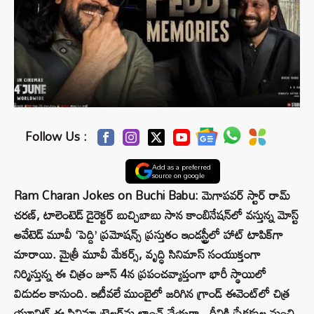
Follow Us :
Add as a preferred
source on google
Ram Charan Jokes on Buchi Babu: మెగాపవర్ స్టార్ రామ్
చరణ్, టాలెంటెడ్ డైరెక్టర్ బుచ్చిబాబు సాన కాంబినేషన్‌లో వస్తున్న మోస్ట్
అవేటెడ్ మూవీ ‘పెద్ది’ ప్రమోషన్స్ ప్రస్తుతం ఇండస్ట్రీలో హాట్ టాపిక్‌గా
మారాయి. మైత్రీ మూవీ మేకర్స్, వృద్ధి సినిమాస్ సంయుక్తంగా
నిర్మిస్తున్న ఈ చిత్రం జూన్ 4న ప్రపంచవ్యాప్తంగా భారీ స్థాయిలో
విడుదల కానుంది. ఇటీవలే ముంబైలో జరిగిన గ్రాండ్ ఈవెంట్‌లో చిత్ర
యూనిట్ ఈ సినిమా ట్రైలర్‌ను లాంచ్ చేయగా.. దీనికి ప్రేక్షకుల నుంచి