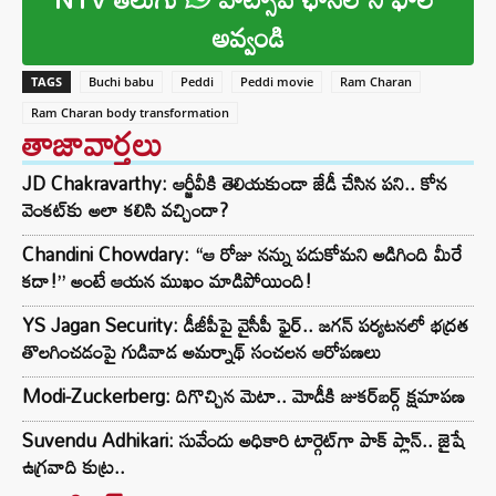
అవ్వండి
TAGS
Buchi babu
Peddi
Peddi movie
Ram Charan
Ram Charan body transformation
తాజావార్తలు
JD Chakravarthy: ఆర్జీవీకి తెలియకుండా జేడీ చేసిన పని.. కోన
వెంకట్‌కు అలా కలిసి వచ్చిందా?
Chandini Chowdary: “ఆ రోజు నన్ను పడుకోమని అడిగింది మీరే
కదా!” అంటే ఆయన ముఖం మాడిపోయింది!
YS Jagan Security: డీజీపీపై వైసీపీ ఫైర్.. జగన్ పర్యటనలో భద్రత
తొలగించడంపై గుడివాడ అమర్నాథ్ సంచలన ఆరోపణలు
Modi-Zuckerberg: దిగొచ్చిన మెటా.. మోడీకి జుకర్‌బర్గ్ క్షమాపణ
Suvendu Adhikari: సువేందు అధికారి టార్గెట్‌గా పాక్ ప్లాన్.. జైషే
ఉగ్రవాది కుట్ర..