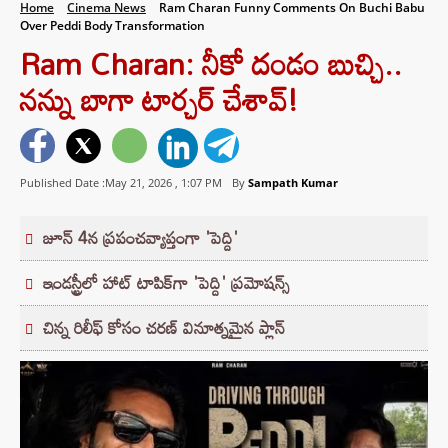
Home
Cinema News
Ram Charan Funny Comments On Buchi Babu
Over Peddi Body Transformation
Ram Charan: నీకో దండం బుచ్చి..
నన్ను బాగా టార్చర్ చేశావ్!
Published Date :May 21, 2026 ,
1:07 PM
By
Sampath Kumar
జూన్ 4న ప్రపంచవ్యాప్తంగా 'పెద్ది'
ఇండస్ట్రీలో హాట్ టాపిక్‌గా 'పెద్ది' ప్రమోషన్స్
చిన్న రిలీఫ్ కోసం చరణ్ వినూత్నమైన ప్లాన్