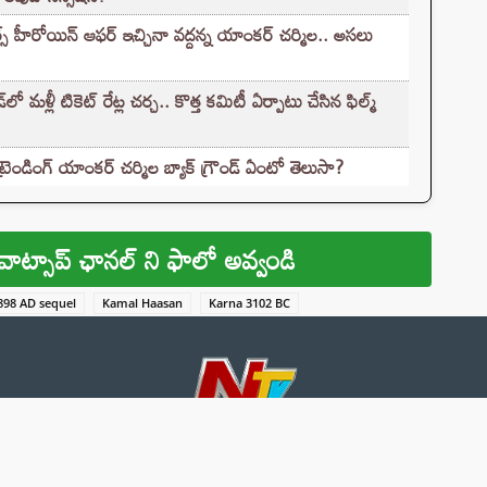
్స్ హీరోయిన్ ఆఫర్ ఇచ్చినా వద్దన్న యాంకర్ చర్మిల.. అసలు
ళ్లీ టికెట్‌ రేట్ల చర్చ.. కొత్త కమిటీ ఏర్పాటు చేసిన ఫిల్మ్‌
ండింగ్ యాంకర్ చర్మిల బ్యాక్ గ్రౌండ్ ఏంటో తెలుసా?
వాట్సాప్ ఛానల్ ని ఫాలో అవ్వండి
2898 AD sequel
Kamal Haasan
Karna 3102 BC
About 