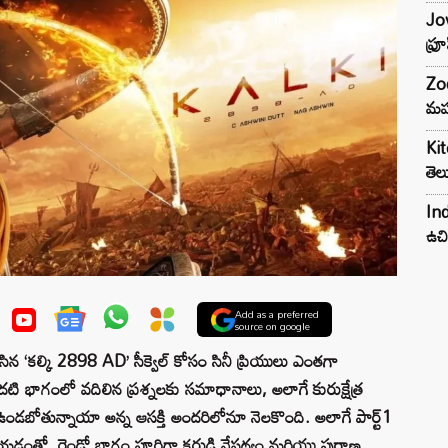
Jow
ఫ్ర
Zod
మహ
Kit
తెల
Ind
ఉచి
Add as a preferred
source on google
రాసిన ‘కల్కి 2898 AD’ సీక్వెల్ కోసం సినీ ప్రియులు ఎంతగా
. మొదటి భాగంలో వదిలిన ప్రశ్నలకు సమాధానాలు, అలాగే కురుక్షేత్ర
ఉండబోతున్నాయా అన్న ఆసక్తి అందరిలోనూ నెలకొంది. అలాగే పార్ట్1
్ చేయడంతో, రెండో భాగం పూర్తిగా కర్ణుడి నేపథ్యం మరియు పురాణ