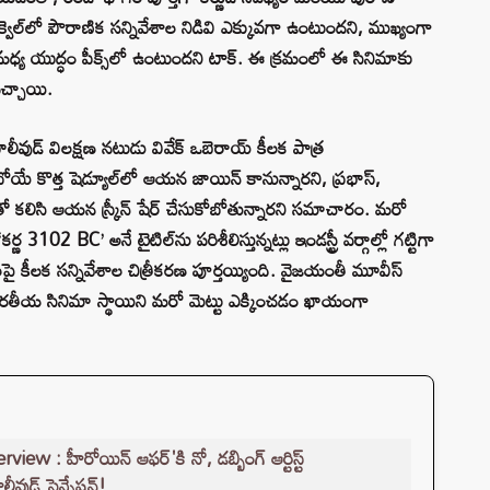
్వెల్‌లో పౌరాణిక సన్నివేశాల నిడివి ఎక్కువగా ఉంటుందని, ముఖ్యంగా
స్ మధ్య యుద్ధం పీక్స్‌లో ఉంటుందని టాక్. ఈ క్రమంలో ఈ సినిమాకు
చ్చాయి.
ీవుడ్ విలక్షణ నటుడు వివేక్ ఒబెరాయ్ కీలక పాత్ర
బోయే కొత్త షెడ్యూల్‌లో ఆయన జాయిన్ కానున్నారని, ప్రభాస్,
ో కలిసి ఆయన స్క్రీన్ షేర్ చేసుకోబోతున్నారని సమాచారం. మరో
3102 BC’ అనే టైటిల్‌ను పరిశీలిస్తున్నట్లు ఇండస్ట్రీ వర్గాల్లో గట్టిగా
‌లపై కీలక సన్నివేశాల చిత్రీకరణ పూర్తయ్యింది. వైజయంతీ మూవీస్
్రం భారతీయ సినిమా స్థాయిని మరో మెట్టు ఎక్కించడం ఖాయంగా
 : హీరోయిన్ ఆఫర్'కి నో, డబ్బింగ్ ఆర్టిస్ట్
ీవుడ్ సెన్సేషన్!