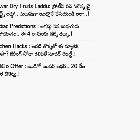
ar Dry Fruits Laddu: ప్రోటీన్ రిచ్ ‘జొన్న డ్రై
ూప్ట్స్ లడ్డు’.. సులువుగా ఇంట్లోనే చేసేయండి ఇలా..!
iac Predictions : ఆగస్టు 5న బుధ-గురు
ాయోగం.. ఈ 4 రాశులకు డబ్బే డబ్బు.!
chen Hacks : అరటి తొక్కతో ఈ మ్యాజిక్
ుసా? బేకింగ్ సోడా కలిపితే సూపర్ రిజల్ట్.!
iGo Offer : ఇండిగో బంపర్ ఆఫర్.. 20 వేల
త టికెట్లు.!