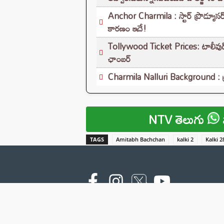
Anchor Charmila : స్టార్ ప్రొడ్యూసర
కారణం ఇదే!
Tollywood Ticket Prices: టాలీవుడ్‌లో మ
ఛాంబర్‌
Charmila Nalluri Background : ట్రె
NTV తెలుగు
TAGS
Amitabh Bachchan
kalki 2
Kalki 
Copyright © 2000 - 2026 - NTV