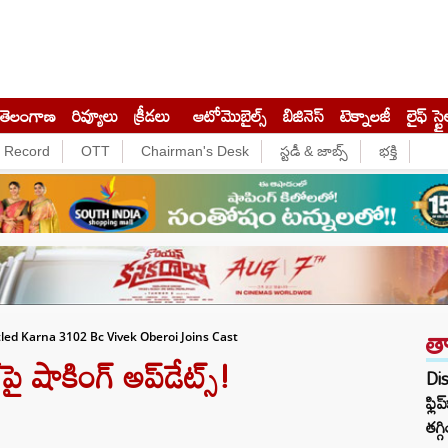
తెలంగాణ
రివ్యూలు
క్రీడలు
ఆటోమొబైల్స్
బిజినెస్‌
టెక్నాలజీ
లైఫ్ స్టై
e Record
OTT
Chairman's Desk
స్టడీ & జాబ్స్
భక్తి
త
tled Karna 3102 Bc Vivek Oberoi Joins Cast
‌పై షాకింగ్ అప్‌డేట్స్!
Di
ఫ్ల
తగ్గ