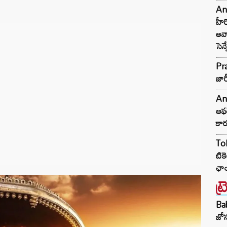
An
హీర
అవ్
సెన
Pra
జార
Anc
ఆఫర
కా
Tol
టికె
ఛాం
ట్
Ba
జోస