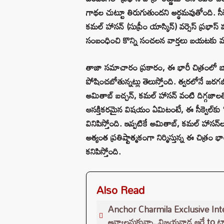
గాథల చుట్టూ తిరుగుతుందని అర్థమవుతోంది. సీక
కమల్ హాసన్ (సుప్రీం యాస్కిన్) వర్సెస్ ప్రభా
సంబంధించి కొన్ని సంచలన వార్తలు బయటకు వ
తాజా సమాచారం ప్రకారం, ఈ భారీ చిత్రంలో బాల
పోషించబోతున్నట్లు తెలుస్తోంది. త్వరలోనే జరగ
అమితాబ్ బచ్చన్, కమల్ హాసన్ వంటి దిగ్గజాలత
ఆసక్తికరమైన విషయం ఏమిటంటే, ఈ సీక్వెల్‌కు ‘కర్ణ 
వినిపిస్తోంది. ఇప్పటికే అమితాబ్, కమల్ హాసన్
అత్యంత ప్రతిష్టాత్మకంగా నిర్మిస్తున్న ఈ చిత
కనిపిస్తోంది.
Also Read
Anchor Charmila Exclusive Interview
అవ్వాలనుకున్నా..విజయవాడ ఆర్జే to టాల