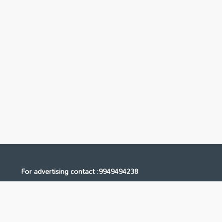
For advertising contact :9949494238
Email: digital@ntvnetwork.com
Us
Contact Us
Privacy Policy
Terms & Conditions