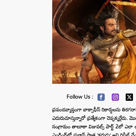
Follow Us :
ప్రపంచవ్యాప్తంగా బాక్సాఫీస్ రికార్డులను తిరగ
ఎదురుచూస్తున్నారో ప్రత్యేకంగా చెప్పక్కర్లేదు
సంగ్రామం తాలూకా విజువల్స్ పార్ట్ 2లో ఎలా 
ఎండింగ్‌లో ప్రభాస్ పాత్ర ‘కర్ణుడు’ అని రివీల