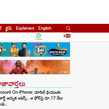
ల్
క్రైమ్
Explainers
English
ాజావార్తలు
scount On iPhone: యాపిల్ ప్రియులకు
ిప్‌కార్ట్ అద్భుత ఆఫర్స్.. ఆ ఫోన్‌పై రూ.17 వేలు
ింపు..