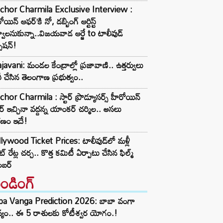
chor Charmila Exclusive Interview :
ోయిన్ ఆఫర్’కి నో, డబ్బింగ్ ఆర్టిస్ట్
వాలనుకున్నా..విజయవాడ ఆర్జే to టాలీవుడ్
్సేషన్!
javani: మండల కేంద్రాల్లో ప్రజావాణి.. ఉత్తర్వులు
ీ చేసిన తెలంగాణ ప్రభుత్వం..
hor Charmila : స్టార్ ప్రొడ్యూసర్స్ హీరోయిన్
్ ఇచ్చినా వద్దన్న యాంకర్ చర్మిల.. అసలు
రణం ఇదే!
lywood Ticket Prices: టాలీవుడ్‌లో మళ్లీ
ట్‌ రేట్ల చర్చ.. కొత్త కమిటీ ఏర్పాటు చేసిన ఫిల్మ్‌
బర్‌
రెండింగ్‌
ba Vanga Prediction 2026: బాబా వంగా
్యం.. ఈ 5 రాశులకు కోటీశ్వర యోగం.!