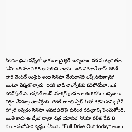
సినిమా ప్రమోషన్స్‌లో భాగంగా డైరెక్టర్ బుచ్చిబాబు సన మాట్లాడుతూ..
‘నేను ఒక మంచి కథ రాసుకుని వెళ్లాను.. అది వినగానే రామ్ చరణ్
సార్ వెంటనే ఇంప్రెస్ అయి సినిమా చేయడానికి ఒప్పేసుకున్నారు’
అంటూ చెప్పుకొచ్చారు. చరణ్ బాడీ లాంగ్వేజ్‌కు సరిపోయేలా, ఒక
పవర్‌ఫుల్ ఎమోషనల్ అండ్ యాక్షన్ డ్రామాగా ఈ కథను బుచ్చిబాబు
సిద్ధం చేసినట్లు తెలుస్తోంది. చరణ్ లాంటి స్టార్ హీరో కథను నమ్మి గ్రీన్
సిగ్నల్ ఇవ్వడం సినిమా అవుట్‌పుట్‌పై మరింత నమ్మకాన్ని పెంచుతోంది.
అంతే కాదు ఈ ట్వీట్ ద్యారా చిత్ర యూనిట్ సినిమా రిలీజ్ డేట్ ని
కూడా మరోసారి స్పష్టం చేసింది. “Full Drive Out today” అంటూ