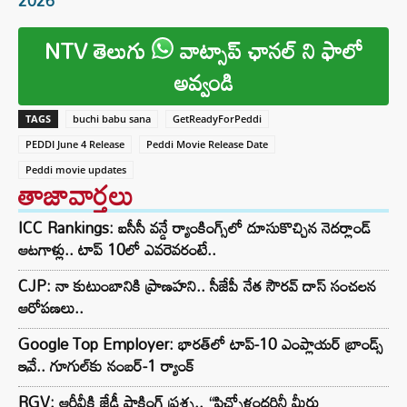
2026
NTV తెలుగు
వాట్సాప్ ఛానల్ ని ఫాలో
అవ్వండి
TAGS
buchi babu sana
GetReadyForPeddi
PEDDI June 4 Release
Peddi Movie Release Date
Peddi movie updates
తాజావార్తలు
ICC Rankings: ఐసీసీ వన్డే ర్యాంకింగ్స్‌లో దూసుకొచ్చిన నెదర్లాండ్
ఆటగాళ్లు.. టాప్ 10లో ఎవరెవరంటే..
CJP: నా కుటుంబానికి ప్రాణహని.. సీజేపీ నేత సౌరవ్ దాస్ సంచలన
ఆరోపణలు..
Google Top Employer: భారత్‌లో టాప్-10 ఎంప్లాయర్ బ్రాండ్స్
ఇవే.. గూగుల్‌కు నంబర్-1 ర్యాంక్
RGV: ఆర్జీవీకి జేడీ షాకింగ్ ప్రశ్న.. “పిచ్చోళ్లందరినీ మీరు