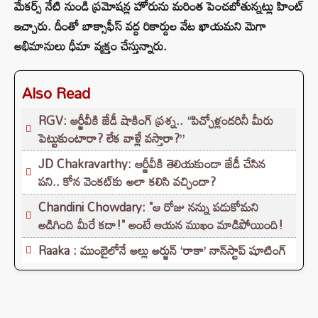
మేకర్స్ నేటి నుండి ప్రమోషన్ల హోరును మరింత పెంచబోతున్నట్లు హింట్
ఇచ్చారు. దీంతో బాక్సాఫీస్ వద్ద రికార్డుల వేట ఖాయమని మెగా
అభిమానులు ధీమా వ్యక్తం చేస్తున్నారు.
Also Read
RGV: ఆర్జీవీకి జేడీ షాకింగ్ ప్రశ్న.. “పిచ్చోళ్లందరినీ మీరు
పెట్టుకుంటారా? లేక వాళ్లే వస్తారా?”
JD Chakravarthy: ఆర్జీవీకి తెలియకుండా జేడీ చేసిన
పని.. కోన వెంకట్‌కు అలా కలిసి వచ్చిందా?
Chandini Chowdary: "ఆ రోజు నన్ను పడుకోమని
అడిగింది మీరే కదా!" అంటే ఆయన ముఖం మాడిపోయింది!
Raaka : ముంబైలోనే అల్లు అర్జున్ ‘రాకా’ నాన్‌స్టాప్ షూటింగ్