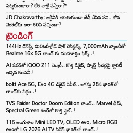
పెట్టుకుంటారా? లేక వాళ్లే వస్తారా?”
JD Chakravarthy: ఆర్జీవీకి తెలియకుండా జేడీ చేసిన పని.. కోన
వెంకట్‌కు అలా కలిసి వచ్చిందా?
ట్రెండింగ్‌
144Hz డిస్‌ప్లే, మిలిటరీ-గ్రేడ్ షాక్ రెసిస్టన్స్, 7,000mAh బ్యాటరీతో
Realme 16x 5G లాంచ్ కు ముహూర్తం ఫిక్స్..!
AI పవర్‌తో iQOO Z11 ఎంట్రీ.. కొత్త డిజైన్, స్మార్ట్ ఫీచర్లపై క్లారిటీ
ఇచ్చిన కంపెనీ.!
boltt Ace 5G, Evo 4G డిజైన్ రివీల్.. ఆగస్టు 25న భారత్‌లో
లాంచ్‌కు సిద్ధం..!
TVS Raider Doctor Doom Edition లాంచ్.. Marvel థీమ్,
Spectral Green కలర్‌తో కొత్త స్టైల్..!
115 అంగుళాల Mini LED TV, OLED evo, Micro RGB
evoతో LG 2026 AI TV సిరీస్ భారత్‌లో లాంచ్..!