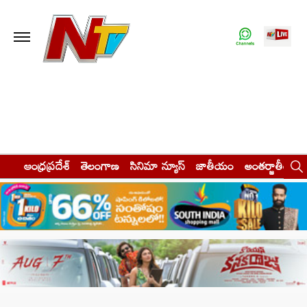
ఆంధ్రప్రదేశ్
తెలంగాణ
సినిమా న్యూస్
జాతీయం
అంతర్జాతీయం