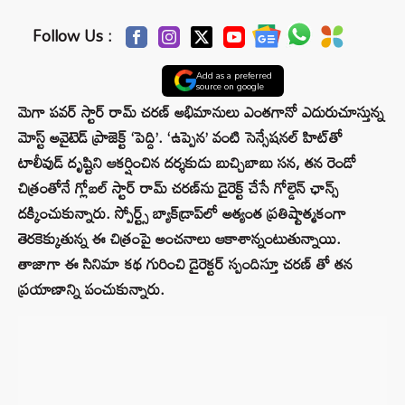
Follow Us :
Add as a preferred
source on google
మెగా పవర్ స్టార్ రామ్ చరణ్ అభిమానులు ఎంతగానో ఎదురుచూస్తున్న
మోస్ట్ అవైటెడ్ ప్రాజెక్ట్ ‘పెద్ది’. ‘ఉప్పెన’ వంటి సెన్సేషనల్ హిట్‌తో
టాలీవుడ్‌ దృష్టిని ఆకర్షించిన దర్శకుడు బుచ్చిబాబు సన, తన రెండో
చిత్రంతోనే గ్లోబల్ స్టార్ రామ్ చరణ్‌ను డైరెక్ట్ చేసే గోల్డెన్ ఛాన్స్
దక్కించుకున్నారు. స్పోర్ట్స్ బ్యాక్‌డ్రాప్‌లో అత్యంత ప్రతిష్టాత్మకంగా
తెరకెక్కుతున్న ఈ చిత్రంపై అంచనాలు ఆకాశాన్నంటుతున్నాయి.
తాజాగా ఈ సినిమా కథ గురించి డైరెక్టర్ స్పందిస్తూ చరణ్ తో తన
ప్రయాణాన్ని పంచుకున్నారు.