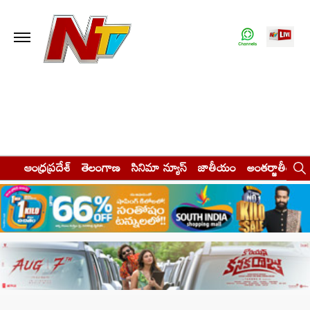
ఆంధ్రప్రదేశ్
తెలంగాణ
సినిమా న్యూస్
జాతీయం
అంతర్జాతీయం