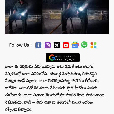
Follow Us :
Add as a preferred
source on google
బాలా ఈ దర్శకుడు పేరు ఒకప్పుడు అటు తమిళ్ ఇటు తెలుగు
పరిశ్రమల్లో బాగా వినిపించేది. యదార్ధ సంఘటనలు, రియలిస్టిక్
నేపథ్యం ఉండే చిత్రాలు బాలా తెరకెక్కించినట్టు మరెవరు తీసేవారు
కాదేమో. ఆయనతో సినిమాలు చేసేందుకు స్టార్ హీరోలు ఎదురు
చూసేవారు. బాలా చిత్రాలు తెలుగులోనూ సూపర్ హిట్ సాదించాయి.
శివపుత్రుడు, వాడే – వీడు చిత్రాలు తెలుగులో మంచి ఆదరణ
దక్కించుకున్నాయి.