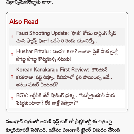
చిత్రాన్నిమొదలెట్టాడు బాలా.
Also Read
Fauzi Shooting Update: 'ఫౌజీ' కోసం డార్లింగ్ స్పీడ్
చూసి ఫ్యాన్స్ ఫిదా! ఒకేసారి రెండు యూనిట్స్..
Hushar Pittalu : నిజమా కలా? అంటూ స్టేజ్ మీద లైవ్లో
పొట్టు పొట్టు కొట్టుకున్న నటుడు!
Korean Kanakaraju First Review: ‘కొరియన్
కనకరాజు’ ఫస్ట్ రివ్యూ.. సినిమాలో ప్లస్ పాయింట్స్ ఇవే..
అసలు మేటర్ ఏంటంటే?
RGV: ఆర్జీవీకి జేడీ షాకింగ్ ప్రశ్న.. “పిచ్చోళ్లందరినీ మీరు
పెట్టుకుంటారా? లేక వాళ్లే వస్తారా?”
వణంగాన్‌ చిత్రంలో అరుణ్ ఫస్ట్ లుక్ తో ప్రేక్షకుల్లో ఈ చిత్రంపై
క్యూరియాసిటీ పెరిగింది. ఇటీవల వణంగాన్‌ ట్రైలర్ విడుదల చేసింది