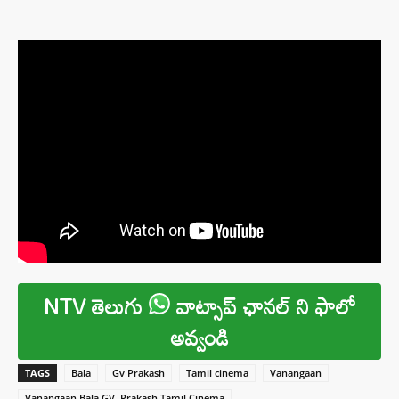
NTV తెలుగు
వాట్సాప్ ఛానల్ ని ఫాలో
అవ్వండి
TAGS
Bala
Gv Prakash
Tamil cinema
Vanangaan
Vanangaan Bala GV. Prakash Tamil Cinema