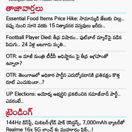
తాజావార్తలు
Essential Food Items Price Hike: సామాన్యుడి జేబుకు చిల్లు..
పప్పు నుంచి నూనె వరకు 15 నిత్యావసర వస్తువులు ఖరీదు..
Football Player Died: తీవ్ర విషాదం.. ఫుట్‌బాల్ మ్యాచ్‌పై పడిన
పిడుగు.. 24 ఏళ్ల ఆటగాడు మృతి..
OTR: ఆ మాజీ మంత్రి టీడీపీ అధిష్టానం పై తీవ్ర ఆగ్రహంతో
ఉన్నారా?
OTR: తెలంగాణలో అధికార పార్టీని ఎదుర్కోవడానికి ప్రతిపక్షం కొత్త
రూట్‌ ఎంచుకుందా..?
UP Elections: అయోధ్య అభ్యర్థిని ప్రకటించిన సమాజ్‌వాదీ పార్టీ..
ఎవరంటే..
ట్రెండింగ్‌
144Hz డిస్‌ప్లే, మిలిటరీ-గ్రేడ్ షాక్ రెసిస్టన్స్, 7,000mAh బ్యాటరీతో
Realme 16x 5G లాంచ్ కు ముహూర్తం ఫిక్స్..!