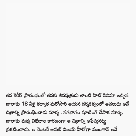
తన కెరీర్ ప్రారంభంలో తనకు శివపుత్రుడు లాంటి హిట్ సినిమా ఇచ్చిన
బాలాకు 18 ఏళ్ల తర్వాత మరోసారి ఆయన దర్శకత్వంలో అచలుడు అనే
చిత్రాన్ని ప్రారంభించాడు సూర్య . సగభాగం షూటింగ్ చేసాక సూర్య,
బాలాకు మధ్య విభేదాల కారణంగా ఆ చిత్రాన్ని ఆపేస్తునట్టు
ప్రకటించాడు. ఆ వెంటనే అరుణ్ విజయ్ హీరోగా వణంగాన్‌ అనే