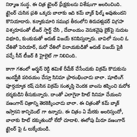
నిర్మాణ సంస్థ. ఈ చిత్ర ట్రైలర్ ప్రేక్షకులను విశేషంగా అలరించింది.
ట్రైలర్ చుసిన ప్రతి ఒక్కరు బాలాకు ఇది కమ్ బ్యాక్ ఫిల్మ్ అవుతుందని
కొనియాడారు. కన్యాకుమారి సముద్ర తీరంలోని తిరువళ్లువర్‌ విగ్రహ
విశ్వరూపంతో టీజర్‌ స్టార్ట్ చేసి , దేవాలయం వెనుకవైపు బైక్‌పై నుదుట
విభూది, కుంకుమతో అరుణ్‌ విజయ్‌ కనిపిస్తున్నారు. బావిలో నుంచి ఓ
చేతితో పెరియార్‌, మరో చేతిలో వినాయకుడితో అరుణ్‌ విజయ్‌ పైకి
వచ్చే సీన్ టీజర్ కి హైలైట్ గా నిలిచింది.
కాగా గతంలో అర్జున్ రెడ్డి తమిళ్ రీమేక్ చేసేందుకు విక్రమ్ కొడుకును
ఇండస్ట్రీకి పరిచయం చేస్తూ సినిమా ప్రారంభించాడు బాలా. షూటింగ్
పూర్తయ్యాక రష్ చుసిన విక్రమ్ సంతృప్తి చెందక బాలను తప్పించి మరోక
దర్శకుడిని తీసుకున్నారు. దాంతో ఎలాగైనా హిట్ సినిమా చేయలని
వణంగాన్‌ చిత్రాన్ని తెరకెక్కించాడు బాలా. ఈ చిత్రంతో కమ్ బ్యాక్
ఇస్తానని కాన్ఫిడెంట్ గా ఉన్నాడు. ఈ చిత్రం ఏ మేరకు అలరిస్తుందో,
బాలాకు హిట్ దక్కుతుందో లేదో చూడాలి. ఈలోపు మీరూ వణంగాన్‌
ట్రైలర్ పై ఓ లుక్కేయండి.