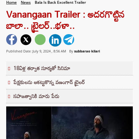
Home
News
Bala Is Back Excellent Trailer
Vanangaan Trailer : అదరగొట్టిన
బాలా.. ట్రైలర్..భళా..
Published Date :July 9, 2024 ,
8:56 AM
By
subbarao kilari
18ఏళ్ల తర్వాత సూర్యతో సినిమా
పేక్షకులను ఆకట్టుకొన్న వణంగాన్‌ ట్రైలర్
సహజత్వానికి మారు పేరు