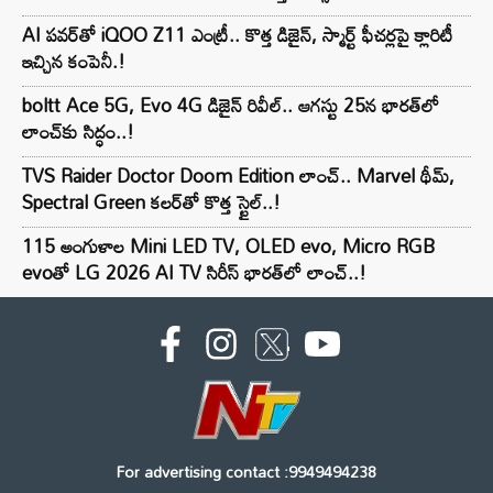
AI పవర్‌తో iQOO Z11 ఎంట్రీ.. కొత్త డిజైన్, స్మార్ట్ ఫీచర్లపై క్లారిటీ
ఇచ్చిన కంపెనీ.!
boltt Ace 5G, Evo 4G డిజైన్ రివీల్.. ఆగస్టు 25న భారత్‌లో
లాంచ్‌కు సిద్ధం..!
TVS Raider Doctor Doom Edition లాంచ్.. Marvel థీమ్,
Spectral Green కలర్‌తో కొత్త స్టైల్..!
115 అంగుళాల Mini LED TV, OLED evo, Micro RGB
evoతో LG 2026 AI TV సిరీస్ భారత్‌లో లాంచ్..!
For advertising contact :9949494238