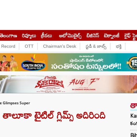
తెలంగాణ
రివ్యూలు
క్రీడలు
ఆటోమొబైల్స్
బిజినెస్‌
టెక్నాలజీ
లైఫ్ స్టై
e Record
OTT
Chairman's Desk
స్టడీ & జాబ్స్
భక్తి
త
le Glimpses Super
లూకా టైటిల్ గ్లిమ్స్ అదిరింది
Kan
కంగ
Bih