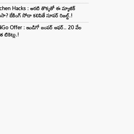
chen Hacks : అరటి తొక్కతో ఈ మ్యాజిక్
ుసా? బేకింగ్ సోడా కలిపితే సూపర్ రిజల్ట్.!
iGo Offer : ఇండిగో బంపర్ ఆఫర్.. 20 వేల
త టికెట్లు.!