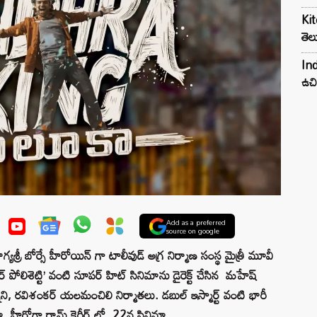
Kit
తెల
Ind
ఉచి
Add as a preferred
source on google
యశ్రీ బోర్సే హీరోయిన్ గా టాలీవుడ్ అగ్ర నిర్మాణ సంస్థ మైత్రీ మూవీ
స్టర్ పోలిశెట్టి’ వంటి సూపర్ హిట్ సినిమాను డైరెక్ట్ చేసిన మహేష్
్నేని, రవిశంకర్ యలమంచిలి నిర్మాతలు. డబుల్ ఇస్మార్ట్ వంటి భారీ
ిమా హీరోగా రామ్ కెరీర్ లో 22వ సినిమా.