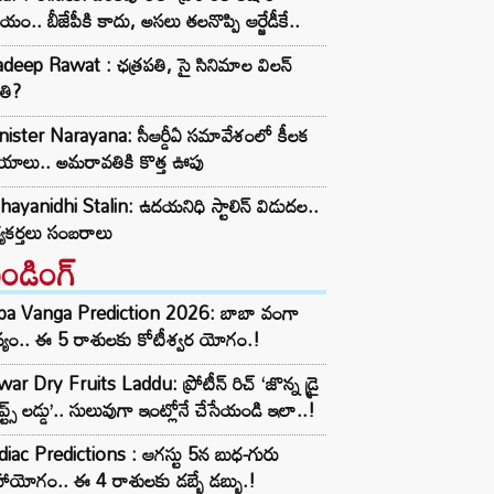
యం.. బీజేపీకి కాదు, అసలు తలనొప్పి ఆర్జేడీకే..
deep Rawat : ఛత్రపతి, సై సినిమాల విలన్
తి?
ister Narayana: సీఆర్డీఏ సమావేశంలో కీలక
్ణయాలు.. అమరావతికి కొత్త ఊపు
ayanidhi Stalin: ఉదయనిధి స్టాలిన్ విడుదల..
్యకర్తలు సంబరాలు
రెండింగ్‌
ba Vanga Prediction 2026: బాబా వంగా
్యం.. ఈ 5 రాశులకు కోటీశ్వర యోగం.!
ar Dry Fruits Laddu: ప్రోటీన్ రిచ్ ‘జొన్న డ్రై
ూప్ట్స్ లడ్డు’.. సులువుగా ఇంట్లోనే చేసేయండి ఇలా..!
iac Predictions : ఆగస్టు 5న బుధ-గురు
ాయోగం.. ఈ 4 రాశులకు డబ్బే డబ్బు.!