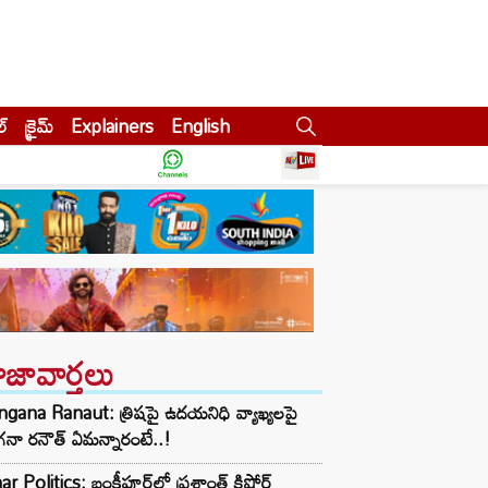
ల్
క్రైమ్
Explainers
English
ాజావార్తలు
gana Ranaut: త్రిషపై ఉదయనిధి వ్యాఖ్యలపై
నా రనౌత్ ఏమన్నారంటే..!
ar Politics: బంకీపూర్‌లో ప్రశాంత్ కిషోర్