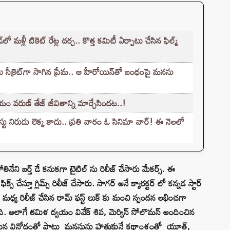
ళ్లీ టికెట్‌ రేట్ల చర్చ.. కొత్త కమిటీ ఏర్పాటు చేసిన ఫిల్మ్‌
సీక్రెట్‌గా సాగిన ప్రేమ.. ఆ హీరోయిన్‌తో బంధంపై మనసు
వరుణ్ తేజ్ జీవితాన్ని మార్చేసిందట..!
ిరుడు లెక్క కాదు.. ప్రతి వారం ఓ సినిమా వార్! ఈ నెలలో
ినేని బర్త్ డే కనుకగా టైటిల్ ను రిలీజ్ చేసారు మేకర్స్. ఈ
స్ చేస్తూ గ్లిమ్స్ రిలీజ్ చేసారు. సాగర్ అనే క్యారక్టర్ లో కన్నడ స్టార్
 మధ్య రిలీజ్ చేసిన రామ్ ఫస్ట్ లుక్ కు మంచి స్పందన లభించగా
ిరింది. అలాగే తమిళ ద్వయం వివేక్ శివ, మెర్విన్ సోలొమన్ అందించిన
న్నితమైన వినోదంతో పాటు మనసును హత్తుకునే కథాంశంతో యూత్,