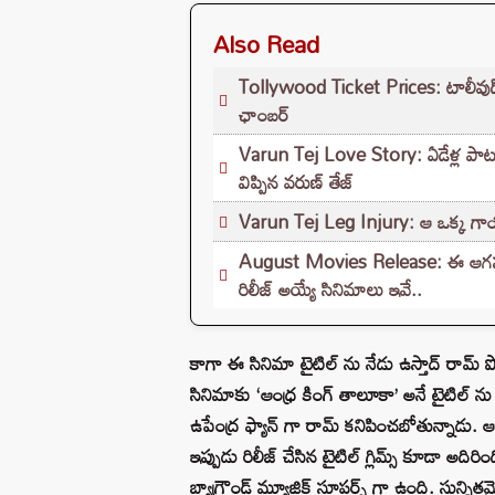
Also Read
Tollywood Ticket Prices: టాలీవుడ్‌లో మ
ఛాంబర్‌
Varun Tej Love Story: ఏడేళ్ల పాటు 
విప్పిన వరుణ్ తేజ్
Varun Tej Leg Injury: ఆ ఒక్క గాయం 
August Movies Release: ఈ ఆగస్టు న
రిలీజ్ అయ్యే సినిమాలు ఇవే..
కాగా ఈ సినిమా టైటిల్ ను నేడు ఉస్తాద్ రామ్ పోత
సినిమాకు ‘ఆంధ్ర కింగ్ తాలూకా’ అనే టైటిల్ ను ఫిక్
ఉపేంద్ర ఫ్యాన్ గా రామ్ కనిపించబోతున్నాడు. ఆ
ఇప్పుడు రిలీజ్ చేసిన టైటిల్ గ్లిమ్స్ కూడా అద
బ్యాగ్రౌండ్ మ్యూజిక్ సూపర్బ్ గా ఉంది. సు