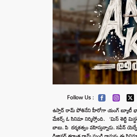
Follow Us :
ఉస్తాద్ రామ్ పోతినేని హీరోగా యంగ్ బ్యూటీ భాగ్
మేకర్స్ ఓ సినిమా నిర్మిస్తోంది. ‘మిస్ శెట్టి మి
బాబు. పి దర్శకత్వం వహిస్తున్నాడు. నవీన్ యెర
డిజాస్టర్ తర్వాత రామ్ నుండి రానున్న ఈ సిన