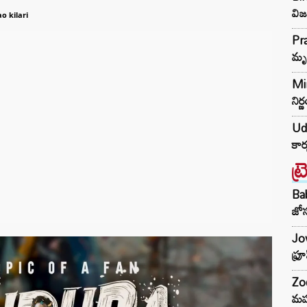
విజ
o kilari
Pra
మృ
Min
నిర
Udh
కార
ట్
Ba
జోస
Jow
ఫ్ర
Zod
మహ