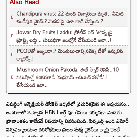
Also Read
Chandipura virus: 22 మంది చిన్నారులు మృతి.. ఏమిటి
చండీపుర వైరస్.? మెదడుపై ఎలా దాడి చేస్తుంది.?
Jowar Dry Fruits Laddu: ప్రోటీన్ రిచ్ 'జొన్న డ్రై
ఫ్రూప్ట్స్ లడ్డు'.. సులువుగా ఇంట్లోనే చేసేయండి ఇలా..!
PCODతో ఇబ్బందా.? మెంతులు-దాల్చినచెక్క టీతో ఇన్సులిన్
బ్యాలెన్స్.!
Mushroom Onion Pakoda: ఈజీ స్నాక్ రెసిపీ..10
నిమిషాల్లో కరకరలాడే 'మష్రూమ్ ఆనియన్ పకోడీ'.!
చేసేయండి ఇలా..
ఎమర్జింగ్ ఇన్ఫెక్షియస్ డిసీజెస్ జర్నల్‌లో ప్రచురితమైన ఈ అధ్యయనం..
అమెరికాలో నమోదైన H5N1 బర్డ్ ఫ్లూ కేసులు ఎక్కువగా ఎందుకు
ప్రాణాంతకం కాలేదనే విషయాన్ని వివరించింది. పిట్స్‌బర్గ్ అండ్ ఎమోరీ
విశ్వవిద్యాలయాల పరిశోధకులు ప్రజల మధ్య వైరస్‌లు వ్యాప్తి చెందే