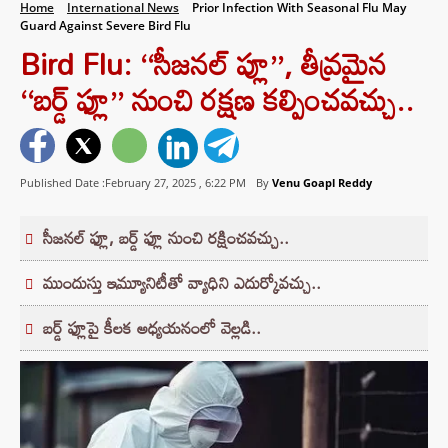
Home
International News
Prior Infection With Seasonal Flu May
Guard Against Severe Bird Flu
Bird Flu: ‘‘సీజనల్ ప్లూ’’, తీవ్రమైన
‘‘బర్డ్ ఫ్లూ’’ నుంచి రక్షణ కల్పించవచ్చు..
Published Date :February 27, 2025 ,
6:22 PM
By
Venu Goapl Reddy
సీజనల్ ఫ్లూ, బర్డ్ ఫ్లూ నుంచి రక్షించవచ్చు..
ముందుస్తు ఇమ్యూనిటీతో వ్యాధిని ఎదుర్కోవచ్చు..
బర్డ్ ఫ్లూపై కీలక అధ్యయనంలో వెల్లడి..