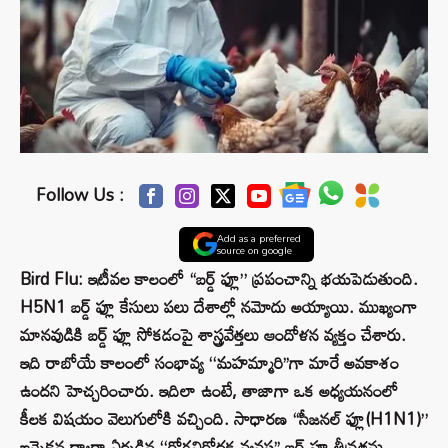
Follow Us :
Add as a preferred
source on google
Bird Flu: ఇటీవల కాలంలో “బర్డ్ ఫ్లూ” ప్రపంచాన్ని భయపెడుతుంది.
H5N1 బర్డ్ ఫ్లూ కేసులు పలు దేశాల్లో నమోదు అయ్యాయి. ముఖ్యంగా
మానవుడికి బర్డ్ ఫ్లూ సోకడంపై శాస్త్రవేత్తలు ఆందోళన వ్యక్తం చేశారు.
ఇది రాబోయే కాలంలో సంభావ్య ‘‘మహమ్మారి’’గా మారే అవకాశం
ఉందని హెచ్చరించారు. ఇదిలా ఉంటే, తాజాగా ఒక అధ్యయనంలో
కీలక విషయం వెలుగులోకి వచ్చింది. సాధారణ “సీజనల్ ఫ్లూ(H1N1)”
ఇన్ఫెక్షన్ల ద్వారా ఏర్పడిన ‘‘రోగనిరోధక వ్యవస్థ’’ బర్డ్ ఫ్లూ తీవ్రతను