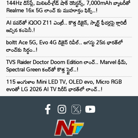
144Hz డిస్‌ప్లే, మిలిటరీ-గ్రేడ్ షాక్ రెసిస్టన్స్, 7,000mAh బ్యాటరీతో
Realme 16x 5G లాంచ్ కు ముహూర్తం ఫిక్స్..!
AI పవర్‌తో iQOO Z11 ఎంట్రీ.. కొత్త డిజైన్, స్మార్ట్ ఫీచర్లపై క్లారిటీ
ఇచ్చిన కంపెనీ.!
boltt Ace 5G, Evo 4G డిజైన్ రివీల్.. ఆగస్టు 25న భారత్‌లో
లాంచ్‌కు సిద్ధం..!
TVS Raider Doctor Doom Edition లాంచ్.. Marvel థీమ్,
Spectral Green కలర్‌తో కొత్త స్టైల్..!
115 అంగుళాల Mini LED TV, OLED evo, Micro RGB
evoతో LG 2026 AI TV సిరీస్ భారత్‌లో లాంచ్..!