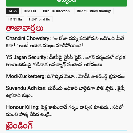
TAGS
Bird Flu
Bird Flu Infection
Bird flu study findings
H1N1 flu
H5N1 bird flu
తాజావార్తలు
Chandini Chowdary: “ఆ రోజు నన్ను పడుకోమని అడిగింది మీరే
కదా!” అంటే ఆయన ముఖం మాడిపోయింది!
YS Jagan Security: డీజీపీపై వైసీపీ ఫైర్.. జగన్ పర్యటనలో భద్రత
తొలగించడంపై గుడివాడ అమర్నాథ్ సంచలన ఆరోపణలు
Modi-Zuckerberg: దిగొచ్చిన మెటా.. మోడీకి జుకర్‌బర్గ్ క్షమాపణ
Suvendu Adhikari: సువేందు అధికారి టార్గెట్‌గా పాక్ ప్లాన్.. జైషే
ఉగ్రవాది కుట్ర..
Honour Killing: పెళ్లి కాకుండానే గర్భం దాల్చిన కూతురు.. నదిలో
ముంచి హత్య చేసిన తండ్రి..
ట్రెండింగ్‌