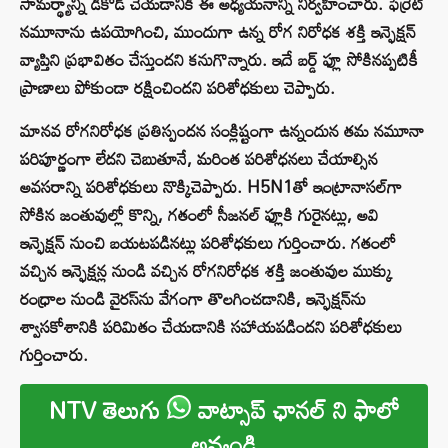
సామర్థ్యాన్ని డీకోడ్ చేయడానికి ఈ అధ్యయనాన్ని నిర్వహించారు. ఫెర్రేట్
నమూనాను ఉపయోగించి, ముందుగా ఉన్న రోగ నిరోధక శక్తి ఇన్ఫెక్షన్
వ్యాప్తిని ప్రభావితం చేస్తుందని కనుగొన్నారు. ఇదే బర్డ్ ఫ్లూ సోకినప్పటికీ
ప్రాణాలు పోకుండా రక్షించిందని పరిశోధకులు చెప్పారు.
మానవ రోగనిరోధక ప్రతిస్పందన సంక్లిష్టంగా ఉన్నందున తమ నమూనా
పరిపూర్ణంగా లేదని చెబుతూనే, మరింత పరిశోధనలు చేయాల్సిన
అవసరాన్ని పరిశోధకులు నొక్కిచెప్పారు. H5N1తో ఇంట్రానాసల్‌గా
సోకిన జంతువుల్లో కొన్ని, గతంలో సీజనల్ ఫ్లూకి గురైనట్లు, అవి
ఇన్ఫెక్షన్ నుంచి బయటపడినట్లు పరిశోధకులు గుర్తించారు. గతంలో
వచ్చిన ఇన్ఫెక్షన్ల నుండి వచ్చిన రోగనిరోధక శక్తి జంతువుల ముక్కు
రంధ్రాల నుండి వైరస్‌ను వేగంగా తొలగించడానికి, ఇన్ఫెక్షన్‌ను
శ్వాసకోశానికి పరిమితం చేయడానికి సహాయపడిందని పరిశోధకులు
గుర్తించారు.
NTV తెలుగు
వాట్సాప్ ఛానల్ ని ఫాలో
అవ్వండి