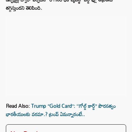
తగ్గిస్తుందని తెలిపింది.
Read Also:
Trump “Gold Card”: ‘‘గోల్డ్ కార్డ్’’ పౌరసత్వం
భారతీయులకు వరమా.? ట్రంప్ ఏమన్నారంటే..