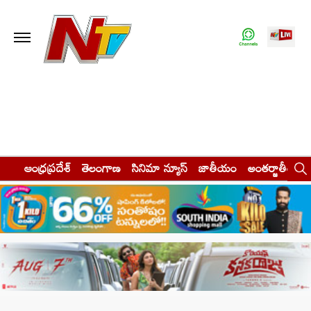
ఆంధ్రప్రదేశ్
తెలంగాణ
సినిమా న్యూస్
జాతీయం
అంతర్జాతీయం