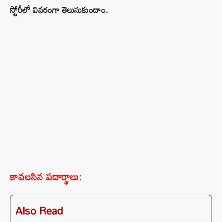
స్టోరీలో వివరంగా తెలుసుకుందాం.
కావలసిన పదార్థాలు:
Also Read