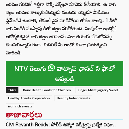
అరిసెల గరిటెతో గట్టిగా నొక్కి ఎక్స్‌ట్రా నూనెను తీసేయాలి. ఈ రాగి
బెల్లం అరిసెలు కాల్చుకునేటప్పుడు మంటను ఎప్పుడూ మీడియం
ఫ్లేమ్‌లోనే ఉంచాలి, లేదంటే పైన మాడిపోయి లోపల కాలవు. 1 కిలో
రాగి పిండికి ముప్పావు కిలో బెల్లం సరిపోతుంది. సింపుల్‌గా ఇంట్లోనే
ఆరోగ్యకరమైన రాగి బెల్లం అరిసెలను ఎలా తయారు చేసుకోవచ్చు
తెలుసుకున్నారు కదా.. కుదిరితే మీ ఇంట్లో కూడా ప్రయత్నించి
చూడండి.
NTV తెలుగు
వాట్సాప్ ఛానల్ ని ఫాలో
అవ్వండి
TAGS
Bone Health Foods for Children
Finger Millet Jaggery Sweet
Healthy Ariselu Preparation
Healthy Indian Sweets
iron rich sweets
తాజావార్తలు
CM Revanth Reddy: పోలీస్ ఉద్యోగ పరీక్షలపై ప్రత్యేక నిఘా..