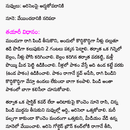
నువ్వులు: అరిసెలపై అద్దుకోవడానికి
నూనె: వేయించడానికి సరిపడా
తయారీ విధానం:
ముందుగా రాగి పిండి తీసుకొని, అందులో కొద్దికొద్దిగా నీళ్లు చల్లుతూ
తడి పొడిగా కలుపుకుని 2 గంటలు పక్కన పెట్టాలి. తర్వాత ఒక గిన్నెలో
బెల్లం, నీళ్లు పోసి కరిగించాలి. బెల్లం కరిగిన తర్వాత వడకట్టి, మళ్లీ
పొయ్యి మీద పెట్టి ఉడికించాలి. నీళ్లలో పాకం వేస్తే అది ఉండ కట్టే వరకు
(ఉండ పాకం) ఉడికించాలి. పాకం రాగానే స్టవ్ ఆపేసి, రాగి పిండిని
కొద్దికొద్దిగా వేస్తూ ఉండలు లేకుండా బాగా కలపాలి. పిండి అంతా
పాకంలో బాగా కలిసేలా చూసుకోవాలి.
తర్వాత ఒక ప్లాస్టిక్ కవర్ లేదా అరిటాకుపై కొంచెం నూనె రాసి, చిన్న
పిండి ముద్దను తీసుకుని నువ్వుల్లో అద్ది, అరిసెలా ఒత్తుకోవాలి. మరీ
పల్చగా కాకుండా కొంచెం మందంగా ఒత్తుకుని, మీడియం వేడి ఉన్న
నూనెలో వేయించాలి. అరిసె గోల్డెన్ బ్రౌన్ కలర్‌లోకి రాగానే తీసి,