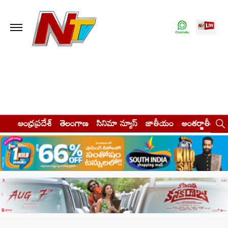
ఆంధ్రప్రదేశ్
తెలంగాణ
సినిమా న్యూస్
జాతీయం
అంతర్జాతీయం