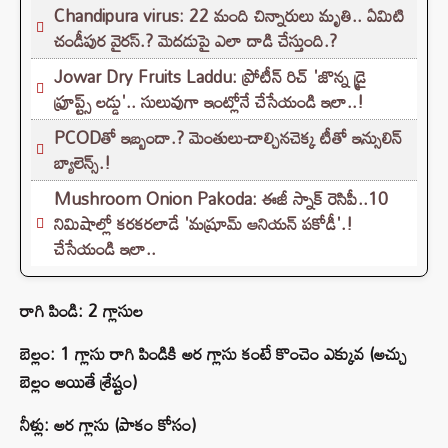
Chandipura virus: 22 మంది చిన్నారులు మృతి.. ఏమిటి
చండీపుర వైరస్.? మెదడుపై ఎలా దాడి చేస్తుంది.?
Jowar Dry Fruits Laddu: ప్రోటీన్ రిచ్ 'జొన్న డ్రై
ఫ్రూప్ట్స్ లడ్డు'.. సులువుగా ఇంట్లోనే చేసేయండి ఇలా..!
PCODతో ఇబ్బందా.? మెంతులు-దాల్చినచెక్క టీతో ఇన్సులిన్
బ్యాలెన్స్.!
Mushroom Onion Pakoda: ఈజీ స్నాక్ రెసిపీ..10
నిమిషాల్లో కరకరలాడే 'మష్రూమ్ ఆనియన్ పకోడీ'.!
చేసేయండి ఇలా..
రాగి పిండి: 2 గ్లాసుల
బెల్లం: 1 గ్లాసు రాగి పిండికి అర గ్లాసు కంటే కొంచెం ఎక్కువ (అచ్చు
బెల్లం అయితే శ్రేష్టం)
నీళ్లు: అర గ్లాసు (పాకం కోసం)