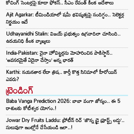
కోచింగ్ సెంటర్లపై కూడా ఫోకస్.. సీఎం రేవంత్ కీలక ఆదేశాలు
Ajit Agarkar: టీమిండియాలో షమీ భవిష్యత్తుపై సందిగ్ధం.. సెలెక్టర్ల
నిర్ణయం ఇదే
Udhayanidhi Stalin: విజయ్ ప్రభుత్వం ఉగ్రవాదిలా చూసింది..
ఉదయనిధి కీలక వ్యాఖ్యలు
India-Pakistan: చైనా హోవిట్జర్లను మోహరించిన పాకిస్థాన్..
‘అవసరమైతే ఏదైనా చేస్తాం’ అన్న భారత్
Karthi: నయనతార లేదా త్రిష.. కార్తీ కొత్త సినిమాలో హీరోయిన్
ఎవరు?
ట్రెండింగ్‌
Baba Vanga Prediction 2026: బాబా వంగా జోస్యం.. ఈ 5
రాశులకు కోటీశ్వర యోగం.!
Jowar Dry Fruits Laddu: ప్రోటీన్ రిచ్ ‘జొన్న డ్రై ఫ్రూప్ట్స్ లడ్డు’..
సులువుగా ఇంట్లోనే చేసేయండి ఇలా..!