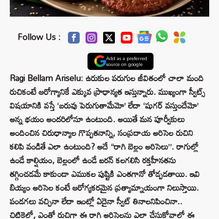
Follow Us :
Add as a preferred
source on google
Ragi Bellam Ariselu: ఉరుకుల పరుగుల జీవితంలో చాలా మంది
రుచికంటే ఆరోగ్యానికే ఎక్కువ ప్రాధాన్యత ఇస్తున్నారు. ముఖ్యంగా స్వీట్స్
విషయానికి వస్తే ‘బరువు పెరుగుతామేమో’ లేదా ‘షుగర్ వస్తుందేమో’
అన్న భయం అందరిలోనూ ఉంటుంది. అయితే మన పూర్వీకులు
అందించిన చిరుధాన్యాల గొప్పతనాన్ని, సంప్రదాయ అరిసెల రుచిని
కలిపి వండితే ఎలా ఉంటుంది? అదే “రాగి బెల్లం అరిసెలు”. రాగుల్లో
ఉండే కాల్షియం, బెల్లంలో ఉండే ఐరన్ కలగలిసి రక్తహీనతను
తగ్గించడమే కాకుండా ఎముకల పుష్టికి ఎంతగానో తోడ్పడతాయి. ఇవి
బియ్యం అరిసెల కంటే ఆరోగ్యకరమైన ప్రత్యామ్నాయంగా నిలుస్తాయి.
పండగలు వచ్చినా లేదా ఇంట్లో ఏదైనా స్వీట్ తినాలనిపించినా..
చిటికెలో, ఎంతో రుచిగా ఈ రాగి అరిసెలను ఎలా చేసుకోవాలో ఈ