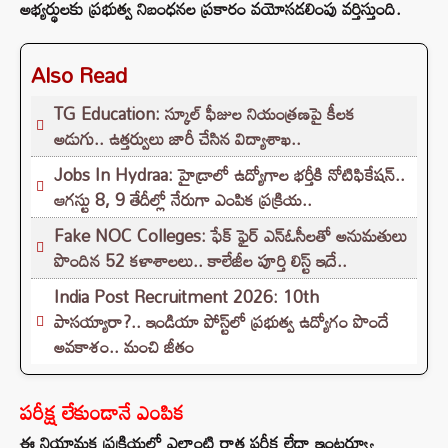
అభ్యర్థులకు ప్రభుత్వ నిబంధనల ప్రకారం వయోసడలింపు వర్తిస్తుంది.
Also Read
TG Education: స్కూల్ ఫీజుల నియంత్రణపై కీలక
అడుగు.. ఉత్తర్వులు జారీ చేసిన విద్యాశాఖ..
Jobs In Hydraa: హైడ్రాలో ఉద్యోగాల భర్తీకి నోటిఫికేషన్..
ఆగస్టు 8, 9 తేదీల్లో నేరుగా ఎంపిక ప్రక్రియ..
Fake NOC Colleges: ఫేక్ ఫైర్ ఎన్ఓసీలతో అనుమతులు
పొందిన 52 కళాశాలలు.. కాలేజీల పూర్తి లిస్ట్ ఇదే..
India Post Recruitment 2026: 10th
పాసయ్యారా?.. ఇండియా పోస్ట్‌లో ప్రభుత్వ ఉద్యోగం పొందే
అవకాశం.. మంచి జీతం
పరీక్ష లేకుండానే ఎంపిక
ఈ నియామక ప్రక్రియలో ఎలాంటి రాత పరీక్ష లేదా ఇంటర్వ్యూ