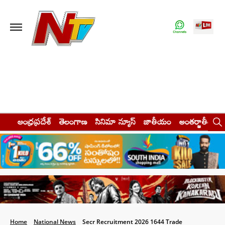
ఆంధ్రప్రదేశ్
తెలంగాణ
సినిమా న్యూస్
జాతీయం
అంతర్జాతీయం
Home
National News
Secr Recruitment 2026 1644 Trade