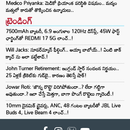
Medico Priyanka: మెడికో ప్రియాంక పరిస్థితి విషమం.. మద్యం
మత్తులో కారుతో తొక్కించిన ఉన్మాదులు..
ట్రెండింగ్‌
7500mAh బ్యాటరీ, 6.9 అంగుళాల 120Hz డిస్‌ప్లే, 45W ఫాస్ట్
ఛార్జింగ్‌తో REDMI 17 5G లాంచ్..!
Will Jacks: సూపర్‌మ్యాన్ ఫీల్డింగ్.. అయ్యా బాబోయ్..! ఏంటి జాక్
క్యాచ్ ను అలా పట్టేశావ్.!
John Turner Retirement: ఇంగ్లండ్ స్టార్ సంచలన నిర్ణయం..
25 ఏళ్లకే క్రికెట్‌కు గుడ్‌బై.. కారణం తెలిస్తే షాక్!
Jowar Roti: ‘జొన్న రొట్టె’ విరిగిపోతుందా..? లేదా గట్టిగా
అవుతుందా.? ఇలా చేస్తే మెత్తగా, బాగా పొంగే రొట్టెలు గ్యారెంటీ.!
10mm డైనమిక్ డ్రైవర్లు, ANC, 48 గంటల బ్యాటరీతో JBL Live
Buds 4, Live Beam 4 లాంచ్..!