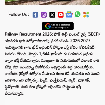
Follow Us :
Add as a preferred
source on google
Railway Recruitment 2026: సౌత్ ఈస్ట్ సెంట్రల్ రైల్వే (SECR)
యువతకు భారీ ఉద్యోగావకాశాన్ని ప్రకటించింది. 2026-2027
సంవత్సరానికి గాను ట్రేడ్ అప్రెంటిస్ పోస్టుల భర్తీ కోసం నోటిఫికేషన్
విడుదల చేసింది. మొత్తం 1,644 ఖాళీలను ఈ నియామక ప్రక్రియ
ద్వారా భర్తీ చేయనున్నారు. ముఖ్యంగా ఈ నియామకంలో ఎలాంటి రాత
పరీక్ష లేదా ఇంటర్వ్యూ లేకపోవడం అభ్యర్థులకు పెద్ద ఊరటనిస్తోంది.
భారతీయ రైల్వేలో ఉద్యోగం చేయాలని కలలు కనే యువతకు ఇది మంచి
అవకాశం అని చెప్పొచ్చు. ఫిట్టర్, ఎలక్ట్రీషియన్, వెల్డర్, మెకానిక్,
స్టెనోగ్రాఫర్ వంటి పలు ట్రేడ్స్‌లో అప్రెంటిస్ పోస్టులను భర్తీ
చేయనున్నారు.