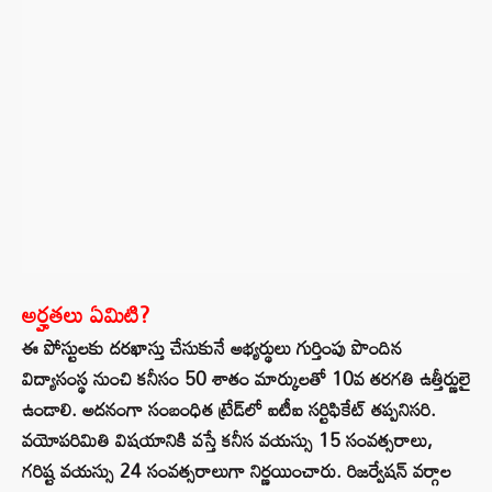
అర్హతలు ఏమిటి?
ఈ పోస్టులకు దరఖాస్తు చేసుకునే అభ్యర్థులు గుర్తింపు పొందిన
విద్యాసంస్థ నుంచి కనీసం 50 శాతం మార్కులతో 10వ తరగతి ఉత్తీర్ణులై
ఉండాలి. అదనంగా సంబంధిత ట్రేడ్‌లో ఐటీఐ సర్టిఫికేట్ తప్పనిసరి.
వయోపరిమితి విషయానికి వస్తే కనీస వయస్సు 15 సంవత్సరాలు,
గరిష్ట వయస్సు 24 సంవత్సరాలుగా నిర్ణయించారు. రిజర్వేషన్ వర్గాల