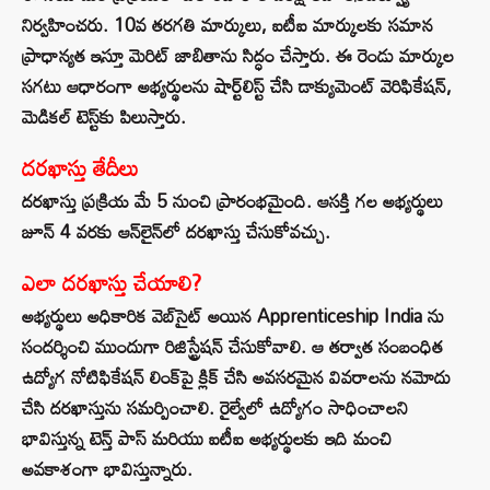
నిర్వహించరు. 10వ తరగతి మార్కులు, ఐటీఐ మార్కులకు సమాన
ప్రాధాన్యత ఇస్తూ మెరిట్ జాబితాను సిద్ధం చేస్తారు. ఈ రెండు మార్కుల
సగటు ఆధారంగా అభ్యర్థులను షార్ట్‌లిస్ట్ చేసి డాక్యుమెంట్ వెరిఫికేషన్,
మెడికల్ టెస్ట్‌కు పిలుస్తారు.
దరఖాస్తు తేదీలు
దరఖాస్తు ప్రక్రియ మే 5 నుంచి ప్రారంభమైంది. ఆసక్తి గల అభ్యర్థులు
జూన్ 4 వరకు ఆన్‌లైన్‌లో దరఖాస్తు చేసుకోవచ్చు.
ఎలా దరఖాస్తు చేయాలి?
అభ్యర్థులు అధికారిక వెబ్‌సైట్ అయిన Apprenticeship India ను
సందర్శించి ముందుగా రిజిస్ట్రేషన్ చేసుకోవాలి. ఆ తర్వాత సంబంధిత
ఉద్యోగ నోటిఫికేషన్ లింక్‌పై క్లిక్ చేసి అవసరమైన వివరాలను నమోదు
చేసి దరఖాస్తును సమర్పించాలి. రైల్వేలో ఉద్యోగం సాధించాలని
భావిస్తున్న టెన్త్ పాస్ మరియు ఐటీఐ అభ్యర్థులకు ఇది మంచి
అవకాశంగా భావిస్తున్నారు.