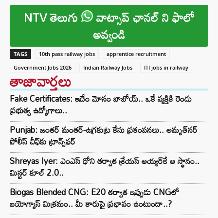
NTV తెలుగు
వాట్సాప్ ఛానల్ ని ఫాలో
అవ్వండి
TAGS
10th pass railway jobs
apprentice recruitment
Government Jobs 2026
Indian Railway Jobs
ITI jobs in railway
తాజావార్తలు
Fake Certificates: ఇదేం మోసం బాబోయ్.. ఒకే వ్యక్తికి రెండు
ప్రభుత్వ ఉద్యోగాలు..
Punjab: జంతర్ మంతర్-ఉగ్రకుట్ర కేసు ప్రకంపనలు.. అమృత్‌సర్
పోలీస్ చీఫ్‌కు ట్రాన్స్‌ఫర్
Shreyas Iyer: ఎంఎస్ ధోని తర్వాత శ్రేయస్ అయ్యర్‌కే ఆ స్థానం..
మిస్టర్ కూల్ 2.0..
Biogas Blended CNG: E20 తర్వాత ఇప్పుడు CNGలో
బయోగ్యాస్ మిశ్రమం.. మీ కారుపై ప్రభావం ఉంటుందా..?