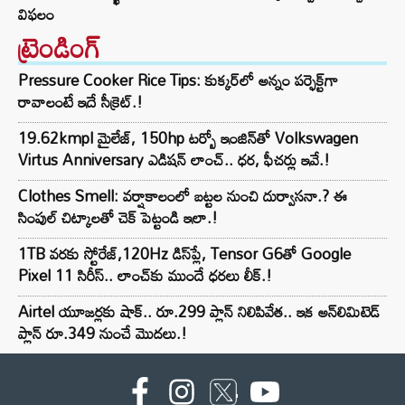
విఫలం
ట్రెండింగ్‌
Pressure Cooker Rice Tips: కుక్కర్‌లో అన్నం పర్ఫెక్ట్‌గా
రావాలంటే ఇదే సీక్రెట్.!
19.62kmpl మైలేజ్, 150hp టర్బో ఇంజిన్‌తో Volkswagen
Virtus Anniversary ఎడిషన్ లాంచ్.. ధర, ఫీచర్లు ఇవే.!
Clothes Smell: వర్షాకాలంలో బట్టల నుంచి దుర్వాసనా.? ఈ
సింపుల్ చిట్కాలతో చెక్ పెట్టండి ఇలా.!
1TB వరకు స్టోరేజ్,120Hz డిస్‌ప్లే, Tensor G6తో Google
Pixel 11 సిరీస్.. లాంచ్⁭కు ముందే ధరలు లీక్.!
Airtel యూజర్లకు షాక్.. రూ.299 ప్లాన్ నిలిపివేత.. ఇక అన్‌లిమిటెడ్
ప్లాన్ రూ.349 నుంచే మొదలు.!