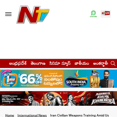
ఆంధ్రప్రదేశ్
తెలంగాణ
సినిమా న్యూస్
జాతీయం
అంతర్జాతీయం
Home
International News
Iran Civilian Weapons Training Amid Us