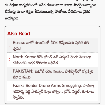
ఈ శిక్షణా కార్యక్రమంలో అనేక కుటుంబాలు కూడా పాల్గొంటున్నాయి.
టీనేజర్లు కూడా శిక్షణ తీసుకుంటున్న ఫోటోలు, వీడియోలు వైరల్
అయ్యాయి.
Also Read
Russia: నాటో కూటమిలో చీలిక తెచ్చేందుకు పుతిన్ బిగ్
ప్లాన్.!
North Korea: కిమ్ జోంగ్ ఉన్ ఎక్కడ? రెండు నెలలుగా
కనిపించని ఉత్తర కొరియా అధినేత
PAKISTAN: పెట్రోల్ ధరల మంట.. పాకిస్థాన్‌లో రోడ్డెక్కిన
వేలాది మంది
Fazilka Border Drone Arms Smuggling: ఫాజిల్కా
సరిహద్దు వద్ద పాకిస్థాన్ కుట్ర భగ్నం.. డ్రోన్, పిస్టల్, తూటాలు
స్వాధీనం