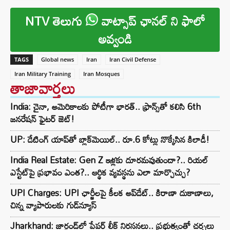
NTV తెలుగు
వాట్సాప్ ఛానల్ ని ఫాలో
అవ్వండి
TAGS
Global news
Iran
Iran Civil Defense
Iran Military Training
Iran Mosques
తాజావార్తలు
India: చైనా, అమెరికాలకు పోటీగా భారత్.. ఫ్రాన్స్‌తో కలిసి 6th
జనరేషన్ ఫైటర్ జెట్!
UP: డేటింగ్ యాప్‌తో బ్లాక్‌మెయిల్.. రూ.6 కోట్లు నొక్కేసిన కిలాడీ!
India Real Estate: Gen Z ఇళ్లకు దూరమవుతుందా?.. రియల్
ఎస్టేట్‌పై ప్రభావం ఎంత?.. ఆర్థిక వ్యవస్థను ఎలా మార్చొచ్చు?
UPI Charges: UPI ఛార్జీలపై కీలక అప్‌డేట్.. కిరాణా దుకాణాలు,
చిన్న వ్యాపారులకు గుడ్‌న్యూస్
Jharkhand: జార్ఖండ్‌లో పేపర్ లీక్ నిరసనలు.. ప్రభుత్వంతో చర్చలు