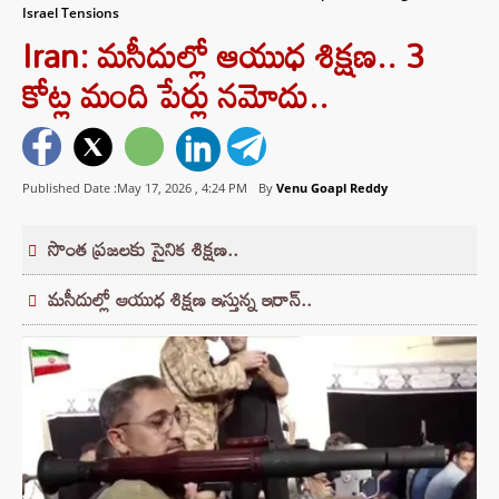
Israel Tensions
Iran: మసీదుల్లో ఆయుధ శిక్షణ.. 3
కోట్ల మంది పేర్లు నమోదు..
Published Date :May 17, 2026 ,
4:24 PM
By
Venu Goapl Reddy
సొంత ప్రజలకు సైనిక శిక్షణ..
మసీదుల్లో ఆయుధ శిక్షణ ఇస్తున్న ఇరాన్..