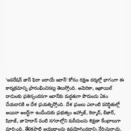
‘ఆపరేషన్ జాన్ ఫిదా బరాయే ఇరాన్’ కోసం రక్షణ చర్యల్లో భాగంగా ఈ
కార్యక్రమాన్ని ప్రారంభించినట్లు తెలుస్తోంది. అమెరికా, ఇజ్రాయిల్
దాడులకు ప్రతిస్పందనగా ఇరాన్‌కు మద్దతుగా పౌరులను ఏకం
చేయడానికి ఆ దేశ ప్రయత్నిస్తోంది. దేశ ప్రజలు ఎలాంటి పరిస్థితుల్లో
అయినా అలర్ట్‌గా ఉండేందుకు ప్రభుత్వం అహ్వాజ్, కెర్మాన్, బిజార్,
షిరాజ్, జాహెదాన్ వంటి నగరాల్లోని మసీదులను శిక్షణా కేంద్రాలుగా
మార్చింది. తేలికపాటి ఆయుధాలను ఉపయోగించడాన్ని నేర్పిస్తున్నారు.