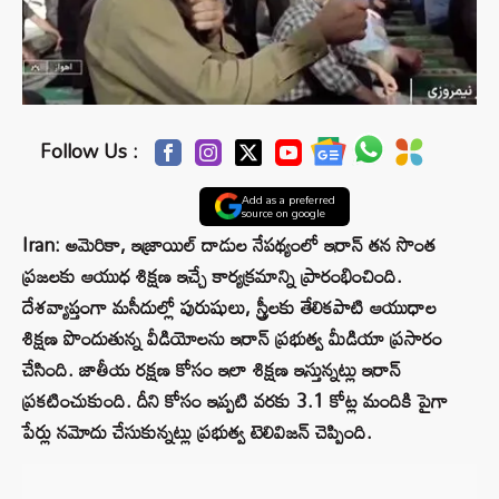
Follow Us :
Add as a preferred
source on google
Iran: అమెరికా, ఇజ్రాయిల్ దాడుల నేపథ్యంలో ఇరాన్ తన సొంత
ప్రజలకు ఆయుధ శిక్షణ ఇచ్చే కార్యక్రమాన్ని ప్రారంభించింది.
దేశవ్యాప్తంగా మసీదుల్లో పురుషులు, స్త్రీలకు తేలికపాటి ఆయుధాల
శిక్షణ పొందుతున్న వీడియోలను ఇరాన్ ప్రభుత్వ మీడియా ప్రసారం
చేసింది. జాతీయ రక్షణ కోసం ఇలా శిక్షణ ఇస్తున్నట్లు ఇరాన్
ప్రకటించుకుంది. దీని కోసం ఇప్పటి వరకు 3.1 కోట్ల మందికి పైగా
పేర్లు నమోదు చేసుకున్నట్లు ప్రభుత్వ టెలివిజన్ చెప్పింది.