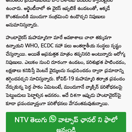
ఉంచారు. అర్జెంటీనాలో ఈ వైరస్ ఇప్పటికే ఉండటంతో, అక్కడే
కొంతమందికి ముందుగా సంక్రమించి ఉండొచ్చని నిపుణులు
అనుమానిస్తున్నారు.
హంటావైరస్ మహమ్మారిగా మారే అవకాశాలు చాలా తక్కువగా
ఉన్నాయని WHO, ECDC సహా పలు అంతర్జాతీయ సంస్థలు స్పష్టం
చేస్తున్నాయి. అయితే అప్రమత్తత మాత్రం తప్పనిసరి అంటున్నారు ఆరోగ్య
నిపుణులు. ఎలుకల నుంచి దూరంగా ఉండటం, పరిశుభ్రత పాటించడం,
లక్షణాలు కనిపిస్తే వెంటనే వైద్యులను సంప్రదించడం ద్వారా ప్రమాదాన్ని
తగ్గించవచ్చని సూచిస్తున్నారు. కోవిడ్-19 మహమ్మారి తర్వాత ప్రపంచం
నేర్చుకున్న పెద్ద పాఠం ఏమిటంటే, ముందుగానే వ్యాక్సిన్ పరిశోధనలపై
పెట్టుబడులు పెట్టాల్సిన అవసరం. అదే దిశగా ఇప్పుడు హంటావైరస్‌పై
కూడా ప్రపంచవ్యాప్తంగా పరిశోధనలు వేగవంతమవుతున్నాయి.
NTV తెలుగు
వాట్సాప్ ఛానల్ ని ఫాలో
అవ్వండి