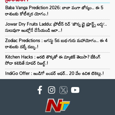
Baba Vanga Prediction 2026: బాబా వంగా జోస్యం.. ఈ 5
రాశులకు కోటీశ్వర యోగం.!
Jowar Dry Fruits Laddu: ప్రోటీన్ రిచ్ ‘జొన్న డ్రై ఫ్రూప్ట్స్ లడ్డు’..
సులువుగా ఇంట్లోనే చేసేయండి ఇలా..!
Zodiac Predictions : ఆగస్టు 5న బుధ-గురు మహాయోగం.. ఈ 4
రాశులకు డబ్బే డబ్బు.!
Kitchen Hacks : అరటి తొక్కతో ఈ మ్యాజిక్ తెలుసా? బేకింగ్
సోడా కలిపితే సూపర్ రిజల్ట్.!
IndiGo Offer : ఇండిగో బంపర్ ఆఫర్.. 20 వేల ఉచిత టికెట్లు.!