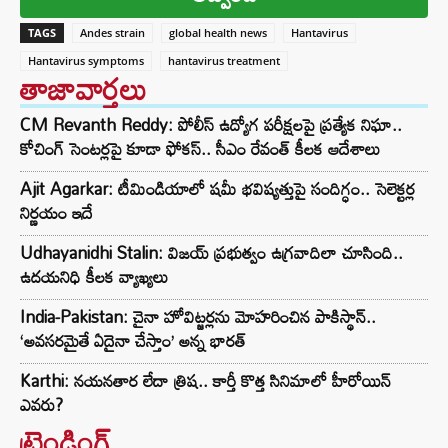
TAGS
Andes strain
global health news
Hantavirus
Hantavirus symptoms
hantavirus treatment
తాజావార్తలు
CM Revanth Reddy: పోలీస్ ఉద్యోగ పరీక్షలపై ప్రత్యేక నిఘా..
కోచింగ్ సెంటర్లపై కూడా ఫోకస్.. సీఎం రేవంత్ కీలక ఆదేశాలు
Ajit Agarkar: టీమిండియాలో షమీ భవిష్యత్తుపై సందిగ్ధం.. సెలెక్టర్ల
నిర్ణయం ఇదే
Udhayanidhi Stalin: విజయ్ ప్రభుత్వం ఉగ్రవాదిలా చూసింది..
ఉదయనిధి కీలక వ్యాఖ్యలు
India-Pakistan: చైనా హోవిట్జర్లను మోహరించిన పాకిస్థాన్..
‘అవసరమైతే ఏదైనా చేస్తాం’ అన్న భారత్
Karthi: నయనతార లేదా త్రిష.. కార్తీ కొత్త సినిమాలో హీరోయిన్
ఎవరు?
ట్రెండింగ్‌