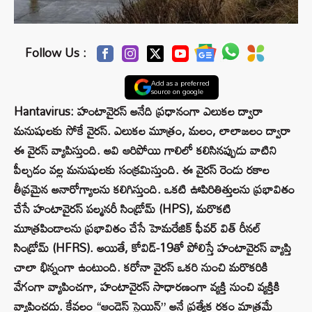
Follow Us :
Add as a preferred
source on google
Hantavirus: హంటావైరస్ అనేది ప్రధానంగా ఎలుకల ద్వారా
మనుషులకు సోకే వైరస్. ఎలుకల మూత్రం, మలం, లాలాజలం ద్వారా
ఈ వైరస్ వ్యాపిస్తుంది. అవి ఆరిపోయి గాలిలో కలిసినప్పుడు వాటిని
పీల్చడం వల్ల మనుషులకు సంక్రమిస్తుంది. ఈ వైరస్ రెండు రకాల
తీవ్రమైన అనారోగ్యాలను కలిగిస్తుంది. ఒకటి ఊపిరితిత్తులను ప్రభావితం
చేసే హంటావైరస్ పల్మనరీ సిండ్రోమ్ (HPS), మరొకటి
మూత్రపిండాలను ప్రభావితం చేసే హెమరేజిక్ ఫీవర్ విత్ రీనల్
సిండ్రోమ్ (HFRS). అయితే, కోవిడ్-19తో పోలిస్తే హంటావైరస్ వ్యాప్తి
చాలా భిన్నంగా ఉంటుంది. కరోనా వైరస్ ఒకరి నుంచి మరొకరికి
వేగంగా వ్యాపించగా, హంటావైరస్ సాధారణంగా వ్యక్తి నుంచి వ్యక్తికి
వ్యాపించదు. కేవలం “ఆండెస్ స్ట్రెయిన్” అనే ప్రత్యేక రకం మాత్రమే