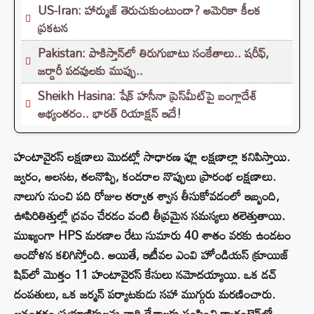
US-Iran: హార్ముజ్ తెరుచుకుంటుందా? అమెరికా కీలక
ప్రకటన
Pakistan: పాకిస్తాన్‌లో తిరుగుబాటు సంకేతాలు.. షరీఫ్,
జర్దారీ పదవులకు ముప్పు..
Sheikh Hasina: షేక్ హసీనా ప్రెస్‌మీట్‌పై బంగ్లాదేశ్
అభ్యంతరం.. భారత్ రియాక్షన్ ఇదే!
హంటావైరస్ లక్షణాలు మొదట్లో సాధారణ ఫ్లూ లక్షణాల్లా కనిపిస్తాయి.
జ్వరం, అలసట, తలనొప్పి, కండరాల నొప్పులు ప్రారంభ లక్షణాలు.
నాలుగు నుంచి పది రోజుల తర్వాత శ్వాస తీసుకోవడంలో ఇబ్బంది,
ఊపిరితిత్తుల్లో ద్రవం చేరడం వంటి తీవ్రమైన సమస్యలు తలెత్తుతాయి.
ముఖ్యంగా HPS మరణాల రేటు సుమారు 40 శాతం వరకు ఉండటం
ఆందోళన కలిగిస్తోంది. అయితే, ఇటీవల ఎంవి హోండియస్ క్రూయిజ్
షిప్‌లో మొత్తం 11 హంటావైరస్ కేసులు నమోదయ్యాయి. ఒక డచ్
దంపతులు, ఒక జర్మన్ పర్యాటకుడు సహా ముగ్గురు మరణించారు.
అనంతరం ప్రయాణికులను వారి దేశాలకు పంపించి క్వారంటైన్‌లో