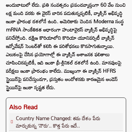
అందుబాటులో లేదు. ప్రతి సంవత్సరం ప్రపంచవ్యాప్తంగా 60 వేల నుంచి
లక్ష మంది వరకు ఈ వైరస్ బారిన పడుతున్నప్పటికీ, వ్యాక్సిన్ అభివృద్ధి
ఇంకా ప్రారంభ దశలోనే ఉంది. అమెరికాకు చెందిన Moderna సంస్థ
mRNA సాంకేతికత ఆధారంగా హంటావైరస్ వ్యాక్సిన్ అభివృద్ధిపై
పనిచేస్తోంది. దక్షిణ కొరియాలోని కొరియా యూనివర్సిటీ వ్యాక్సిన్
ఇన్నోవేషన్ సెంటర్‌తో కలిసి ఈ పరిశోధనలు కొనసాగుతున్నాయి.
ఎలుకలపై చేసిన ప్రయోగాల్లో ఈ వ్యాక్సిన్ ఆశాజనక ఫలితాలు
చూపించినప్పటికీ, ఇది ఇంకా ప్రీ-క్లినికల్ దశలోనే ఉంది. మానవులపై
పరీక్షలు ఇంకా ప్రారంభం కాలేదు. ముఖ్యంగా ఈ వ్యాక్సిన్ HFRS
స్ట్రెయిన్‌పై పనిచేస్తుండగా, ప్రస్తుతం ఆందోళనకు కారణమైన ఆండెస్
స్ట్రెయిన్‌పై ఇంకా స్పష్టత లేదు.
Also Read
Country Name Changed: తమ దేశం పేరు
మార్చుకున్న ‘నౌరు’.. కొత్త పేరు ఇదే..