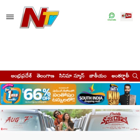
ఆంధ్రప్రదేశ్
తెలంగాణ
సినిమా న్యూస్
జాతీయం
అంతర్జాతీయం