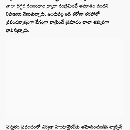
చాలా దగ్గర సంబంధాల ద్వారా సంక్రమించే అవకాశం ఉందని
నిపుణులు చెబుతున్నారు. అందువల్ల ఇది కరోనా తరహాలో
ప్రపంచవ్యాప్తంగా వేగంగా వ్యాపించే ప్రమాదం చాలా తక్కువగా
భావిస్తున్నారు.
ప్రస్తుతం ప్రపంచంలో ఎక్కడా హంటావైరస్‌కు ఆమోదించబడిన వ్యాక్సిన్