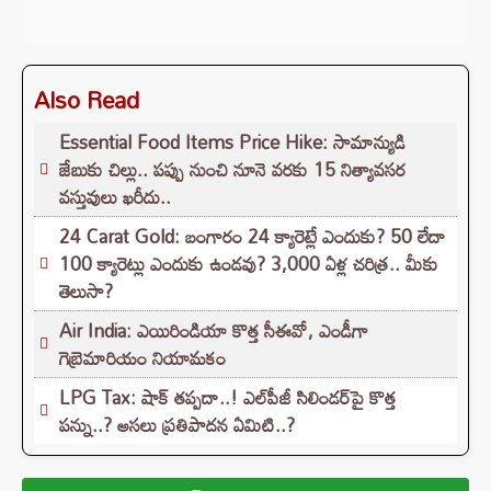
Also Read
Essential Food Items Price Hike: సామాన్యుడి
జేబుకు చిల్లు.. పప్పు నుంచి నూనె వరకు 15 నిత్యావసర
వస్తువులు ఖరీదు..
24 Carat Gold: బంగారం 24 క్యారెట్లే ఎందుకు? 50 లేదా
100 క్యారెట్లు ఎందుకు ఉండవు? 3,000 ఏళ్ల చరిత్ర.. మీకు
తెలుసా?
Air India: ఎయిరిండియా కొత్త సీఈవో, ఎండీగా
గెబ్రెమారియం నియామకం
LPG Tax: షాక్‌ తప్పదా..! ఎల్‌పీజీ సిలిండర్‌పై కొత్త
పన్ను..? అసలు ప్రతిపాదన ఏమిటి..?