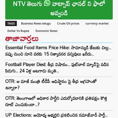
NTV తెలుగు
వాట్సాప్ ఛానల్ ని ఫాలో
అవ్వండి
TAGS
Business News telugu
Crude Oil prices
currency market
Dollar Vs Rupee
Economic News
తాజావార్తలు
Essential Food Items Price Hike: సామాన్యుడి జేబుకు చిల్లు..
పప్పు నుంచి నూనె వరకు 15 నిత్యావసర వస్తువులు ఖరీదు..
Football Player Died: తీవ్ర విషాదం.. ఫుట్‌బాల్ మ్యాచ్‌పై పడిన
పిడుగు.. 24 ఏళ్ల ఆటగాడు మృతి..
OTR: ఆ మాజీ మంత్రి టీడీపీ అధిష్టానం పై తీవ్ర ఆగ్రహంతో
ఉన్నారా?
OTR: తెలంగాణలో అధికార పార్టీని ఎదుర్కోవడానికి ప్రతిపక్షం కొత్త
రూట్‌ ఎంచుకుందా..?
UP Elections: అయోధ్య అభ్యర్థిని ప్రకటించిన సమాజ్‌వాదీ పార్టీ..