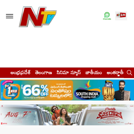
ఆంధ్రప్రదేశ్
తెలంగాణ
సినిమా న్యూస్
జాతీయం
అంతర్జాతీయం