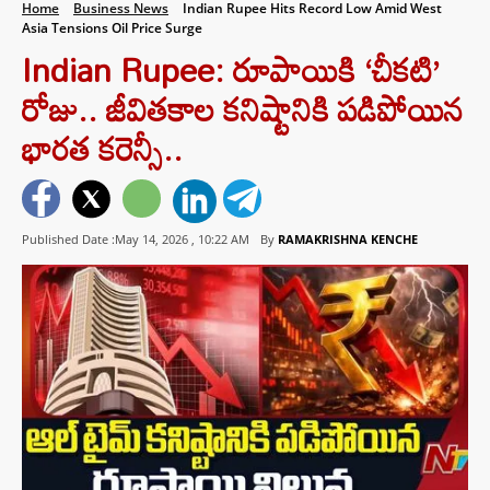
Home
Business News
Indian Rupee Hits Record Low Amid West
Asia Tensions Oil Price Surge
Indian Rupee: రూపాయికి ‘చీకటి’
రోజు.. జీవితకాల కనిష్టానికి పడిపోయిన
భారత కరెన్సీ..
Published Date :May 14, 2026 ,
10:22 AM
By
RAMAKRISHNA KENCHE