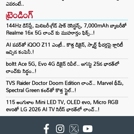
ఎవరంటే..
ట్రెండింగ్‌
144Hz డిస్‌ప్లే, మిలిటరీ-గ్రేడ్ షాక్ రెసిస్టన్స్, 7,000mAh బ్యాటరీతో
Realme 16x 5G లాంచ్ కు ముహూర్తం ఫిక్స్..!
AI పవర్‌తో iQOO Z11 ఎంట్రీ.. కొత్త డిజైన్, స్మార్ట్ ఫీచర్లపై క్లారిటీ
ఇచ్చిన కంపెనీ.!
boltt Ace 5G, Evo 4G డిజైన్ రివీల్.. ఆగస్టు 25న భారత్‌లో
లాంచ్‌కు సిద్ధం..!
TVS Raider Doctor Doom Edition లాంచ్.. Marvel థీమ్,
Spectral Green కలర్‌తో కొత్త స్టైల్..!
115 అంగుళాల Mini LED TV, OLED evo, Micro RGB
evoతో LG 2026 AI TV సిరీస్ భారత్‌లో లాంచ్..!