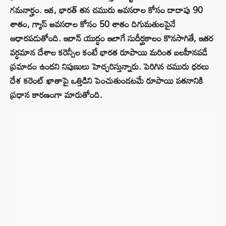
గమనార్హం. ఇక, భారత్ తన చమురు అవసరాల కోసం దాదాపు 90
శాతం, గ్యాస్ అవసరాల కోసం 50 శాతం దిగుమతులపైనే
ఆధారపడుతోంది. ఇరాన్ యుద్ధం ఇలాగే సుదీర్ఘకాలం కొనసాగితే, ఇతర
వర్ధమాన దేశాల కరెన్సీల కంటే భారత రూపాయి మరింత బలహీనపడే
ప్రమాదం ఉందని నిపుణులు హెచ్చరిస్తున్నారు. పెరిగిన చమురు ధరలు
దేశ కరెంట్ ఖాతాపై ఒత్తిడిని పెంచుతుండటమే రూపాయి పతనానికి
ప్రధాన కారణంగా మారుతోంది.