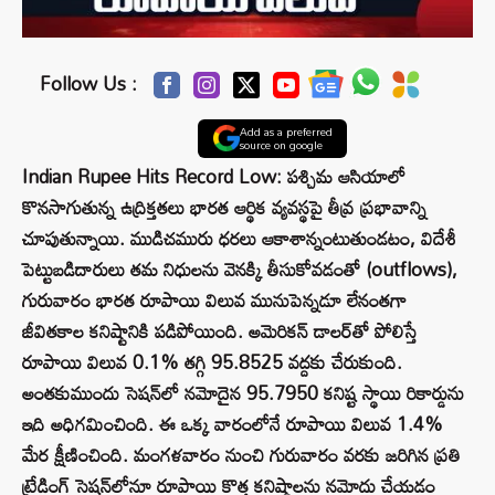
Follow Us :
Add as a preferred
source on google
Indian Rupee Hits Record Low: పశ్చిమ ఆసియాలో
కొనసాగుతున్న ఉద్రిక్తతలు భారత ఆర్థిక వ్యవస్థపై తీవ్ర ప్రభావాన్ని
చూపుతున్నాయి. ముడిచమురు ధరలు ఆకాశాన్నంటుతుండటం, విదేశీ
పెట్టుబడిదారులు తమ నిధులను వెనక్కి తీసుకోవడంతో (outflows),
గురువారం భారత రూపాయి విలువ మునుపెన్నడూ లేనంతగా
జీవితకాల కనిష్టానికి పడిపోయింది. అమెరికన్ డాలర్‌తో పోలిస్తే
రూపాయి విలువ 0.1% తగ్గి 95.8525 వద్దకు చేరుకుంది.
అంతకుముందు సెషన్‌లో నమోదైన 95.7950 కనిష్ట స్థాయి రికార్డును
ఇది అధిగమించింది. ఈ ఒక్క వారంలోనే రూపాయి విలువ 1.4%
మేర క్షీణించింది. మంగళవారం నుంచి గురువారం వరకు జరిగిన ప్రతి
ట్రేడింగ్ సెషన్‌లోనూ రూపాయి కొత్త కనిష్టాలను నమోదు చేయడం