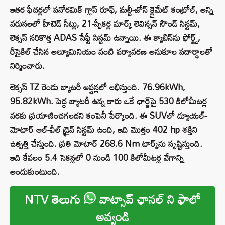
ఇతర ఫీచర్లలో పనోరమిక్ గ్లాస్ రూఫ్, మల్టీ-జోన్ క్లైమేట్ కంట్రోల్, అన్ని
వరుసలలో హీటెడ్ సీట్లు, 21-స్పీకర్ల మార్క్ లెవిన్సన్ సౌండ్ సిస్టమ్,
లెక్సస్ సరికొత్త ADAS సేఫ్టీ సిస్టమ్ ఉన్నాయి. ఈ క్యాబిన్‌ను ఫోర్జ్డ్,
రీసైకిల్ చేసిన అల్యూమినియం వంటి పర్యావరణ అనుకూల పదార్థాలతో
నిర్మించారు.
లెక్సస్ TZ రెండు బ్యాటరీ ఆప్షన్లలో లభిస్తుంది. 76.96kWh,
95.82kWh. పెద్ద బ్యాటరీ ఉన్న కారు ఒకే ఛార్జ్‌పై 530 కిలోమీటర్ల
వరకు ప్రయాణించగలదని కంపెనీ పేర్కొంది. ఈ SUVలో డ్యూయల్-
మోటార్ ఆల్-వీల్ డ్రైవ్ సిస్టమ్ ఉంది, ఇది మొత్తం 402 ​​hp శక్తిని
ఉత్పత్తి చేస్తుంది. ప్రతి మోటార్ 268.6 Nm టార్క్‌ను సృష్టిస్తుంది.
ఇది కేవలం 5.4 సెకన్లలో 0 నుండి 100 కిలోమీటర్ల వేగాన్ని
అందుకుంటుంది.
NTV తెలుగు
వాట్సాప్ ఛానల్ ని ఫాలో
అవ్వండి