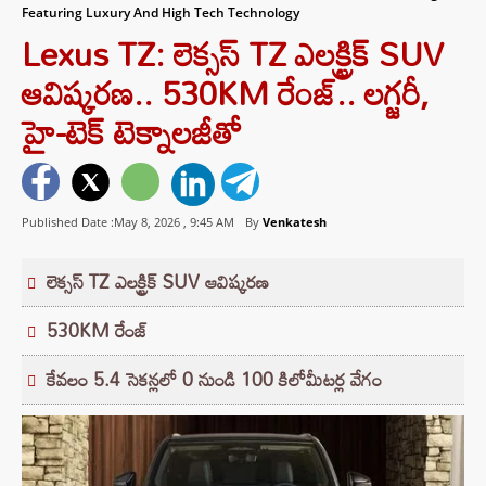
Featuring Luxury And High Tech Technology
Lexus TZ: లెక్సస్ TZ ఎలక్ట్రిక్ SUV
ఆవిష్కరణ.. 530KM రేంజ్.. లగ్జరీ,
హై-టెక్ టెక్నాలజీతో
Published Date :May 8, 2026 ,
9:45 AM
By
Venkatesh
లెక్సస్ TZ ఎలక్ట్రిక్ SUV ఆవిష్కరణ
530KM రేంజ్
కేవలం 5.4 సెకన్లలో 0 నుండి 100 కిలోమీటర్ల వేగం