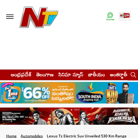
ఆంధ్రప్రదేశ్
తెలంగాణ
సినిమా న్యూస్
జాతీయం
అంతర్జాతీయం
Home
Automobiles
Lexus Tz Electric Suv Unveiled 530 Km Range