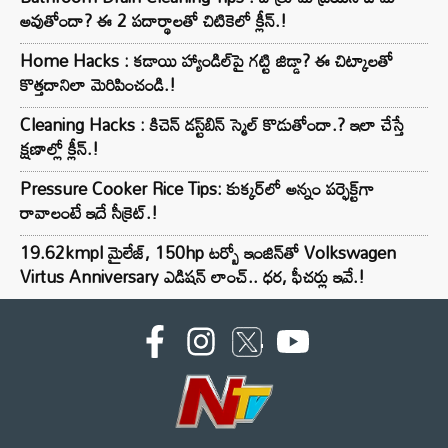
అవుతోందా? ఈ 2 పదార్థాలతో చిటికెలో క్లీన్.!
Home Hacks : కడాయి హ్యాండిల్‌పై గట్టి జిడ్డా? ఈ చిట్కాలతో
కొత్తదానిలా మెరిపించండి.!
Cleaning Hacks : కిచెన్ డస్ట్‌బిన్ స్మెల్ కొడుతోందా.? ఇలా చేస్తే
క్షణాల్లో క్లీన్.!
Pressure Cooker Rice Tips: కుక్కర్‌లో అన్నం పర్ఫెక్ట్‌గా
రావాలంటే ఇదే సీక్రెట్.!
19.62kmpl మైలేజ్, 150hp టర్బో ఇంజిన్‌తో Volkswagen
Virtus Anniversary ఎడిషన్ లాంచ్.. ధర, ఫీచర్లు ఇవే.!