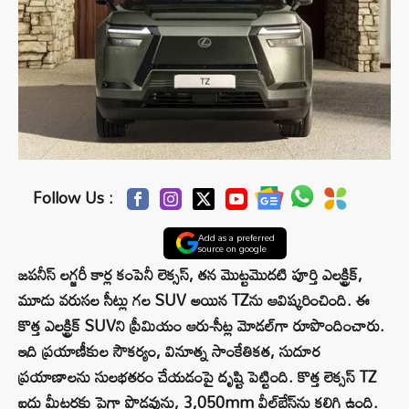
Follow Us :
Add as a preferred
source on google
జపనీస్ లగ్జరీ కార్ల కంపెనీ లెక్సస్, తన మొట్టమొదటి పూర్తి ఎలక్ట్రిక్,
మూడు వరుసల సీట్లు గల SUV అయిన TZను ఆవిష్కరించింది. ఈ
కొత్త ఎలక్ట్రిక్ SUVని ప్రీమియం ఆరు-సీట్ల మోడల్‌గా రూపొందించారు.
ఇది ప్రయాణీకుల సౌకర్యం, వినూత్న సాంకేతికత, సుదూర
ప్రయాణాలను సులభతరం చేయడంపై దృష్టి పెట్టింది. కొత్త లెక్సస్ TZ
ఐదు మీటర్లకు పైగా పొడవును, 3,050mm వీల్‌బేస్‌ను కలిగి ఉంది.