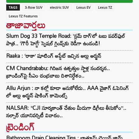
TAGS
3-Row SUV
electric SUV
Lexus EV
Lexus TZ
Lexus TZ Features
తాజావార్తలు
Slum Dog 33 Temple Road: ‘స్లమ్ డాగ్’లో టబు పవర్‌ఫుల్
పాత్ర.. ‘గౌరీ హెగ్డే’ స్పెషల్ గ్లింప్స్‌కు రెడీగా ఉండండి!
Raaka : ‘రాకా’ షూటింగ్ అప్డేట్ ఇచ్చిన అల్లు అర్జున్
CM Chandrababu: గిరిజన ఉత్పత్తుల స్టాళ్ల సందర్శన..
బ్రాండింగ్‌పై సీఎం చంద్రబాబు దిశానిర్దేశం..
Allu Arjun : నా కల్లో కూడా అనుకోలేదు.. AAA వైజాగ్ ఓపెనింగ్
లో అల్లు అర్జున్ షాకింగ్ కామెంట్స్
NALSAR: “CJI సూర్యకాంత్‌ చేతుల మీదుగా డిగ్రీలు తీసుకోం”..
నల్సార్ యూనివర్సిటీ వివాదం..
ట్రెండింగ్‌
Bathroom Drain Cleaning Tips : బాత్రూమ్ డ్రెయిన్ జామ్