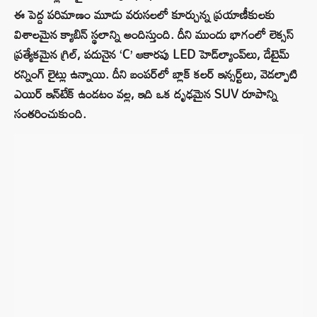
ఈ పెద్ద పరిమాణం మూడు వరుసలలో కూర్చున్న ప్రయాణీకులకు
విశాలమైన క్యాబిన్ స్థలాన్ని అందిస్తుంది. దీని ముందు భాగంలో లెక్సస్
ప్రత్యేకమైన గ్రిల్, పదునైన ‘C’ ఆకారపు LED హెడ్‌ల్యాంప్‌లు, డేటైమ్
రన్నింగ్ లైట్లు ఉన్నాయి. దీని బంపర్‌లో బ్లాక్ కలర్ ఇన్సర్ట్‌లు, వెడల్పాటి
ఎయిర్ ఇన్‌టేక్ ఉండటం వల్ల, ఇది ఒక దృఢమైన SUV రూపాన్ని
సంతరించుకుంది.