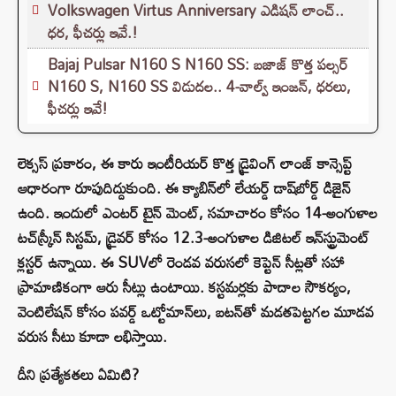
Volkswagen Virtus Anniversary ఎడిషన్ లాంచ్..
ధర, ఫీచర్లు ఇవే.!
Bajaj Pulsar N160 S N160 SS: బజాజ్ కొత్త పల్సర్
N160 S, N160 SS విడుదల.. 4-వాల్వ్ ఇంజన్, ధరలు,
ఫీచర్లు ఇవే!
లెక్సస్ ప్రకారం, ఈ కారు ఇంటీరియర్ కొత్త డ్రైవింగ్ లాంజ్ కాన్సెప్ట్
ఆధారంగా రూపుదిద్దుకుంది. ఈ క్యాబిన్‌లో లేయర్డ్ డాష్‌బోర్డ్ డిజైన్
ఉంది. ఇందులో ఎంటర్ టైన్ మెంట్, సమాచారం కోసం 14-అంగుళాల
టచ్‌స్క్రీన్ సిస్టమ్, డ్రైవర్ కోసం 12.3-అంగుళాల డిజిటల్ ఇన్‌స్ట్రుమెంట్
క్లస్టర్ ఉన్నాయి. ఈ SUVలో రెండవ వరుసలో కెప్టెన్ సీట్లతో సహా
ప్రామాణికంగా ఆరు సీట్లు ఉంటాయి. కస్టమర్లకు పాదాల సౌకర్యం,
వెంటిలేషన్ కోసం పవర్డ్ ఒట్టోమాన్‌లు, బటన్‌తో మడతపెట్టగల మూడవ
వరుస సీటు కూడా లభిస్తాయి.
దీని ప్రత్యేకతలు ఏమిటి?