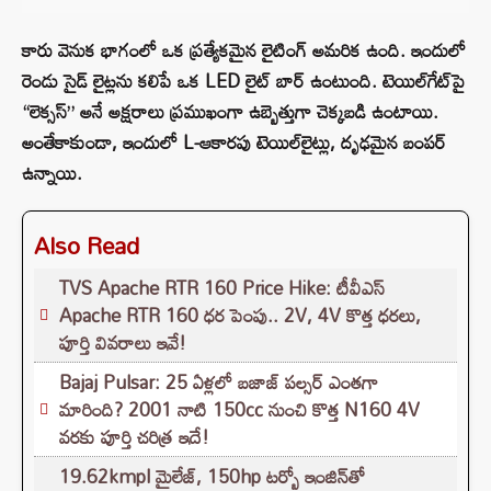
కారు వెనుక భాగంలో ఒక ప్రత్యేకమైన లైటింగ్ అమరిక ఉంది. ఇందులో
రెండు సైడ్ లైట్లను కలిపే ఒక LED లైట్ బార్ ఉంటుంది. టెయిల్‌గేట్‌పై
“లెక్సస్” అనే అక్షరాలు ప్రముఖంగా ఉబ్బెత్తుగా చెక్కబడి ఉంటాయి.
అంతేకాకుండా, ఇందులో L-ఆకారపు టెయిల్‌లైట్లు, దృఢమైన బంపర్
ఉన్నాయి.
Also Read
TVS Apache RTR 160 Price Hike: టీవీఎస్
Apache RTR 160 ధర పెంపు.. 2V, 4V కొత్త ధరలు,
పూర్తి వివరాలు ఇవే!
Bajaj Pulsar: 25 ఏళ్లలో బజాజ్ పల్సర్ ఎంతగా
మారింది? 2001 నాటి 150cc నుంచి కొత్త N160 4V
వరకు పూర్తి చరిత్ర ఇదే!
19.62kmpl మైలేజ్, 150hp టర్బో ఇంజిన్‌తో