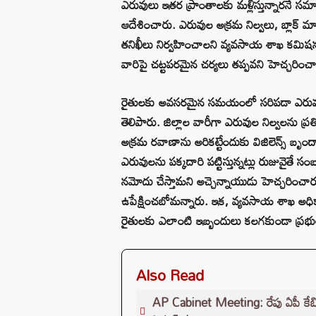
ఎరువులు ఇతర ప్రాంతాలకు మళ్లిస్తున్నారనే 
ఆదేశించారు. ఎరువుల అక్రమ నిల్వలు, బ్లాక్ మార
తనిఖీలు నిర్వహించాలని వ్యవసాయ శాఖ కమిషనర
వారిపై చట్టపరమైన చర్యలు తప్పవని హెచ్చరించ
రైతులకు అవసరమైన సమయంలో సరిపడా ఎరువులు
తెలిపారు. జిల్లాల వారీగా ఎరువుల నిల్వలను ప్
అక్రమ రవాణాను అరికట్టేందుకు విజిలెన్స్ బృ
ఎరువులను పక్కదారి పట్టిస్తున్నట్లు రుజువైతే స
నమోదు చేస్తామని అచ్చెన్నాయుడు హెచ్చరించారు.
ఉపేక్షించబోమన్నారు. ఇక, వ్యవసాయ శాఖ అధికార
రైతులకు ఎలాంటి ఇబ్బందులు కలగకుండా ప్రభుత
Also Read
AP Cabinet Meeting: రేపు ఏపీ కేబినెట