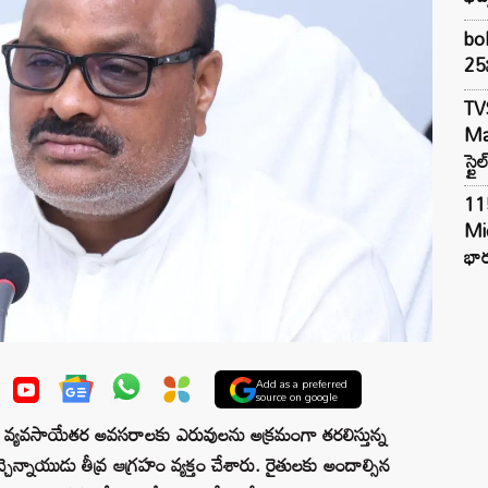
bol
25న
TV
Mar
స్టై
11
Mi
భార
Add as a preferred
source on google
ల్లో వ్యవసాయేతర అవసరాలకు ఎరువులను అక్రమంగా తరలిస్తున్న
్నాయుడు తీవ్ర ఆగ్రహం వ్యక్తం చేశారు. రైతులకు అందాల్సిన