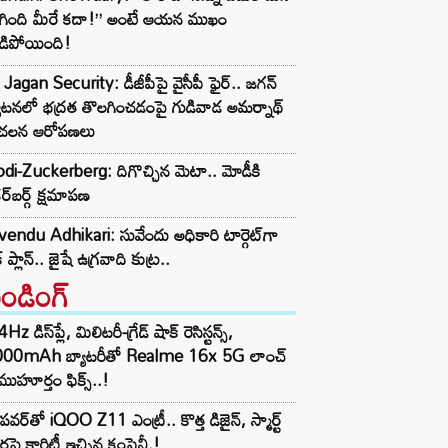
ిగింది మీరే కదా!” అంటే ఆయన ముఖం
డిపోయింది!
Jagan Security: డీజీపీపై వైసీపీ ఫైర్.. జగన్
యటనలో భద్రత తొలగించడంపై గుడివాడ అమర్నాథ్
చలన ఆరోపణలు
i-Zuckerberg: దిగొచ్చిన మెటా.. మోడీకి
ర్‌బర్గ్ క్షమాపణ
endu Adhikari: సువేందు అధికారి టార్గెట్‌గా
్ ప్లాన్.. జైషే ఉగ్రవాది కుట్ర..
రెండింగ్‌
z డిస్‌ప్లే, మిలిటరీ-గ్రేడ్ షాక్ రెసిస్టన్స్,
000mAh బ్యాటరీతో Realme 16x 5G లాంచ్
ముహూర్తం ఫిక్స్..!
పవర్‌తో iQOO Z11 ఎంట్రీ.. కొత్త డిజైన్, స్మార్ట్
ర్లపై క్లారిటీ ఇచ్చిన కంపెనీ.!