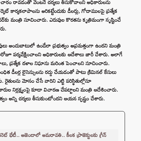
సమాచారం రావడంతో వెంటనే చర్యలు తీసుకోవాలని అధికారులను
్కెట్ కార్యకలాపాలను అరికట్టేందుకు డీలర్లు, గోదాములపై ప్రత్యేక
్‌కు మంత్రి సూచించారు. ఎరువుల కొరతను కృత్రిమంగా సృష్టించే
ారు.
 అందుబాటులో ఉండేలా ప్రభుత్వం అప్రమత్తంగా ఉందని మంత్రి
రతిరోజూ పర్యవేక్షించాలని అధికారులకు ఆదేశాలు జారీ చేశారు. అలాగే
ందాలు, ప్రత్యేక దళాల నిఘాను మరింత పెంచాలని సూచించారు.
ంబంధిత డీలర్ల లైసెన్సులను రద్దు చేయడంతో పాటు క్రిమినల్ కేసులు
 రైతులను మోసం చేసే వారిని ఎట్టి పరిస్థితుల్లోనూ
ుల నిర్లక్ష్యంపై కూడా విచారణ చేపట్టాలని మంత్రి ఆదేశించారు.
్వం అన్ని చర్యలు తీసుకుంటోందని ఆయన స్పష్టం చేశారు.
్ భేటీ.. అజెండాలో అమరావతి.. కీలక ప్రాజెక్టులకు గ్రీన్