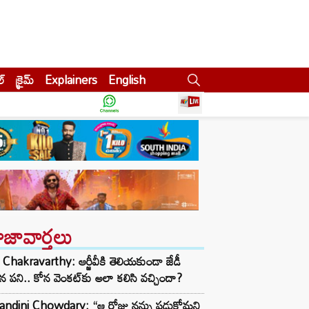
ల్
క్రైమ్
Explainers
English
ాజావార్తలు
Chakravarthy: ఆర్జీవీకి తెలియకుండా జేడీ
ిన పని.. కోన వెంకట్‌కు అలా కలిసి వచ్చిందా?
andini Chowdary: “ఆ రోజు నన్ను పడుకోమని