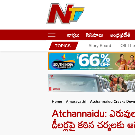
వార్తలు
సినిమాలు
ఆంధ్రప్రదేశ్
Story Board
Off Th
TOPICS
Home
Amaravathi
Atchannaidu Cracks Down 
Atchannaidu: ఎరువుల 
డీలర్లపై కఠిన చర్యలకు 