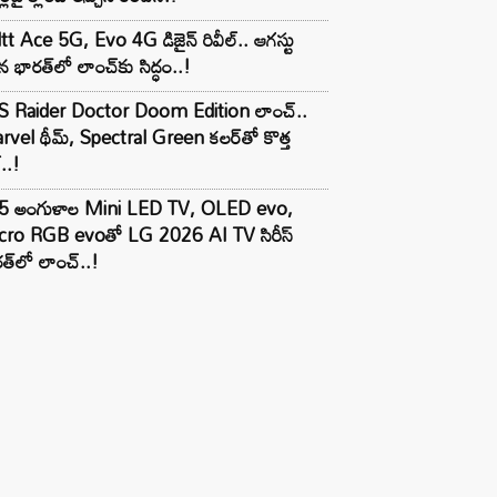
tt Ace 5G, Evo 4G డిజైన్ రివీల్.. ఆగస్టు
 భారత్‌లో లాంచ్‌కు సిద్ధం..!
S Raider Doctor Doom Edition లాంచ్..
vel థీమ్, Spectral Green కలర్‌తో కొత్త
ల్..!
5 అంగుళాల Mini LED TV, OLED evo,
cro RGB evoతో LG 2026 AI TV సిరీస్
త్‌లో లాంచ్..!