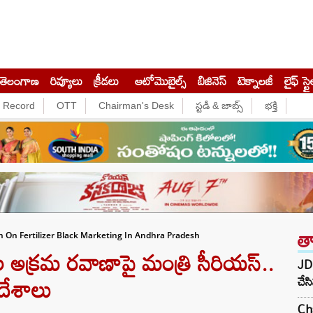
తెలంగాణ
రివ్యూలు
క్రీడలు
ఆటోమొబైల్స్
బిజినెస్‌
టెక్నాలజీ
లైఫ్ స్టై
e Record
OTT
Chairman's Desk
స్టడీ & జాబ్స్
భక్తి
త
On Fertilizer Black Marketing In Andhra Pradesh
అక్రమ రవాణాపై మంత్రి సీరియస్..
JD 
ఆదేశాలు
చేస
Ch