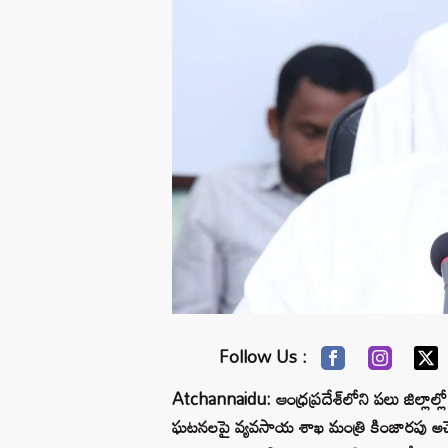
Follow Us :
Atchannaidu: ఆంధ్రప్రదేశ్‌లోని పలు జిల్లా
ఘటనలపై వ్యవసాయ శాఖ మంత్రి కింజారపు అచ్చెన