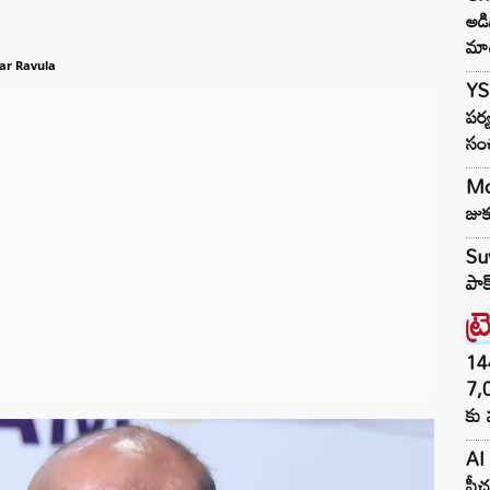
అడ
మా
ar Ravula
YS 
పర్
సం
Mod
జుక
Suv
పాక
ట్
144H
7,
కు 
AI 
ఫీచ