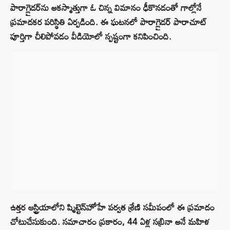
పారాగ్లైడర్‌ను అకస్మాత్తుగా ఓ చిన్న విమానం ఢీకొనడంతో గాల్లోనే
ప్రమాదకర పరిస్థితి ఏర్పడింది. ఈ ఘటనలో పారాగ్లైడర్ పారాచూట్
పూర్తిగా చీలిపోవడం వీడియోలో స్పష్టంగా కనిపించింది.
ఉత్తర ఆస్ట్రియాలోని ష్మిట్టెన్‌హోహే పర్వత శ్రేణి సమీపంలో ఈ ప్రమాదం
చోటుచేసుకుంది. సమాచారం ప్రకారం, 44 ఏళ్ల సబ్రినా అనే మహిళ