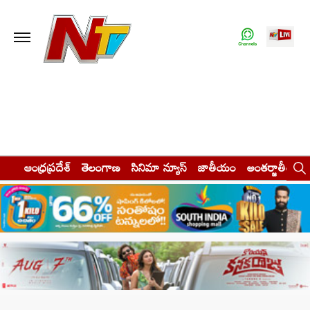
ఆంధ్రప్రదేశ్
తెలంగాణ
సినిమా న్యూస్
జాతీయం
అంతర్జాతీయం