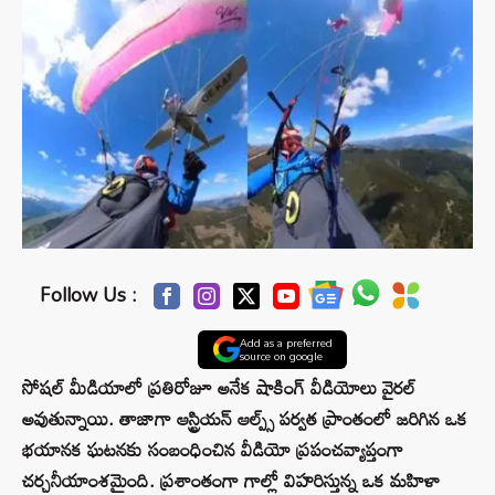
Follow Us :
Add as a preferred
source on google
సోషల్ మీడియాలో ప్రతిరోజూ అనేక షాకింగ్ వీడియోలు వైరల్
అవుతున్నాయి. తాజాగా ఆస్ట్రియన్ ఆల్ప్స్ పర్వత ప్రాంతంలో జరిగిన ఒక
భయానక ఘటనకు సంబంధించిన వీడియో ప్రపంచవ్యాప్తంగా
చర్చనీయాంశమైంది. ప్రశాంతంగా గాల్లో విహరిస్తున్న ఒక మహిళా