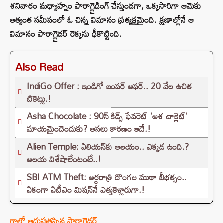
శనివారం మధ్యాహ్నం పారాగ్లైడింగ్ చేస్తుండగా, ఒక్కసారిగా ఆమెకు
అత్యంత సమీపంలో ఓ చిన్న విమానం ప్రత్యక్షమైంది. క్షణాల్లోనే ఆ
విమానం పారాగ్లైడర్ రెక్కను ఢీకొట్టింది.
Also Read
IndiGo Offer : ఇండిగో బంపర్ ఆఫర్.. 20 వేల ఉచిత
టికెట్లు.!
Asha Chocolate : 90స్ కిడ్స్ ఫేవరెట్ 'ఆశ చాక్లెట్'
మాయమైందెందుకు? అసలు కారణం ఇదే.!
Alien Temple: ఏలియన్⁭కు ఆలయం.. ఎక్కడ ఉంది.?
ఆలయ విశేషాలేంటంటే..!
SBI ATM Theft: అర్ధరాత్రి దొంగల ముఠా బీభత్సం..
ఏకంగా ఏటీఎం మిషన్‌నే ఎత్తుకెళ్లారుగా.!
గాల్లో అదుపుతప్పిన పారాగ్లైడర్