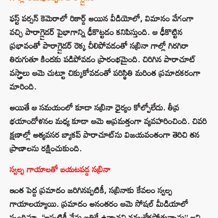
ఫస్ట్ పర్సన్ కెమెరాలో రికార్డ్ అయిన వీడియోలో, విమానం వేగంగా
వచ్చి పారాగ్లైడర్ పైభాగాన్ని ఢీకొట్టడం కనిపిస్తుంది. ఆ ఢీకొట్టిన
ప్రభావంతో పారాగ్లైడర్ రెక్క చీలిపోవడంతో సబ్రినా గాల్లో గిరగిరా
తిరుగుతూ కిందకు పడిపోవడం ప్రారంభమైంది. చిరిగిన పారాచూట్
వస్త్రాలు ఆమె చుట్టూ చిక్కుకోవడంతో పరిస్థితి మరింత ప్రమాదకరంగా
మారింది.
అయితే ఆ సమయంలో కూడా సబ్రినా ధైర్యం కోల్పోలేదు. తీవ్ర
భయాందోళనల మధ్య కూడా ఆమె అప్రమత్తంగా వ్యవహరించింది. చివరి
క్షణాల్లో అత్యవసర బ్యాకప్ పారాచూట్‌ను విజయవంతంగా తెరిచి తన
ప్రాణాలను రక్షించుకుంది.
స్వల్ప గాయాలతో బయటపడ్డ సబ్రినా
ఇంత పెద్ద ప్రమాదం జరిగినప్పటికీ, సబ్రినాకు కేవలం స్వల్ప
గాయాలయ్యాయి. ప్రమాదం అనంతరం ఆమె సోషల్ మీడియాలో
స్పందిస్తూ, “ఇప్పటికీ నేను బతికే ఉన్నానని నమ్మలేకపోతున్నాను” అని