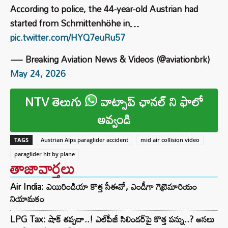
According to police, the 44-year-old Austrian had
started from Schmittenhöhe in…
pic.twitter.com/HYQ7euRu57
— Breaking Aviation News & Videos (@aviationbrk)
May 24, 2026
NTV తెలుగు
వాట్సాప్ ఛానల్ ని ఫాలో
అవ్వండి
TAGS
Austrian Alps paraglider accident
mid air collision video
paraglider hit by plane
తాజావార్తలు
Air India: ఎయిరిండియా కొత్త సీఈవో, ఎండీగా గెబ్రెమారియం
నియామకం
LPG Tax: షాక్‌ తప్పదా..! ఎల్‌పీజీ సిలిండర్‌పై కొత్త పన్ను..? అసలు