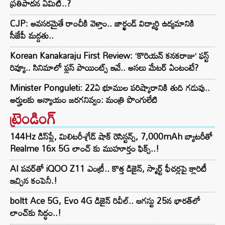
ప్రతిపాదన ఏమిటి..?
CJP: అవసరమైతే రాంచీకి వెళ్తాం.. జార్ఖండ్ విద్యార్థి ఉద్యమానికి
సీజేపీ మద్దతు..
Korean Kanakaraju First Review: ‘కొరియన్ కనకరాజు’ ఫస్ట్
రివ్యూ.. సినిమాలో ప్లస్ పాయింట్స్ ఇవే.. అసలు మేటర్ ఏంటంటే?
Minister Ponguleti: 22ఏ భూముల పరిష్కారానికి తుది గడువు..
అర్హులకు అన్యాయం జరగనివ్వం: మంత్రి పొంగులేటి
ట్రెండింగ్‌
144Hz డిస్‌ప్లే, మిలిటరీ-గ్రేడ్ షాక్ రెసిస్టన్స్, 7,000mAh బ్యాటరీతో
Realme 16x 5G లాంచ్ కు ముహూర్తం ఫిక్స్..!
AI పవర్‌తో iQOO Z11 ఎంట్రీ.. కొత్త డిజైన్, స్మార్ట్ ఫీచర్లపై క్లారిటీ
ఇచ్చిన కంపెనీ.!
boltt Ace 5G, Evo 4G డిజైన్ రివీల్.. ఆగస్టు 25న భారత్‌లో
లాంచ్‌కు సిద్ధం..!