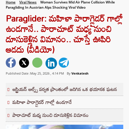
Home
Viral News
Woman Survives Mid Air Plane Collision While
Paragliding In Austrian Alps Shocking Viral Video
Paraglider: మహిళా పారాగ్లైడర్ గాల్లో
ఉండగానే.. పారాచూట్‌ మధ్య నుంచి
దూసుకెళ్లిన విమానం.. చూస్తే ఊపిరి
ఆడదు (వీడియో)
Published Date :May 25, 2026 ,
4:14 PM
By
Venkatesh
ఆస్ట్రియన్ ఆల్ప్స్ పర్వత ప్రాంతంలో జరిగిన ఒక భయానక ఘటన
మహిళా పారాగ్లైడర్ గాల్లో ఉండగానే
పారాచూట్‌ మధ్య నుంచి దూసుకెళ్లిన విమానం