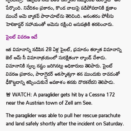
పేర్కొంది. నివేదికల ప్రకారం, కొండ వాలుపై పడిపోవడానికి క్షణాల
ముందే ఆమె బ్యాకప్ పారాచూట్‌ను తెరిచింది. అనంతరం పోలీసు
హెలికాప్టర్ సహాయంతో ఆమెను రక్షించి ఆసుపత్రికి తరలించారు.
పైలట్ వివరణ ఇదే
ఇక విమానాన్ని నడిపిన 28 ఏళ్ల పైలట్, ప్రమాదం తర్వాత విమానాన్ని
జెల్ ఆమ్ సీ విమానాశ్రయంలో సురక్షితంగా ల్యాండ్ చేశాడు.
విమానానికి స్వల్ప నష్టం జరిగినట్లు అధికారులు తెలిపారు. పైలట్
వివరణ ప్రకారం, పారాగ్లైడర్ అకస్మాత్తుగా తన ముందుకు రావడంతో
ఢీకొట్టడాన్ని తప్పించుకునే అవకాశం తనకు దొరకలేదని తెలిపాడు.
🚨 WATCH: A paraglider gets hit by a Cessna 172
near the Austrian town of Zell am See.
The paraglider was able to pull her rescue parachute
and land safely shortly after the incident on Saturday.