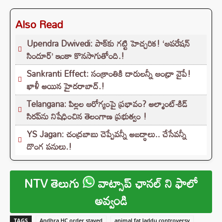
Also Read
Upendra Dwivedi: పాక్‌కు గట్టి హెచ్చరిక! ‘ఆపరేషన్
సిందూర్’ ఇంకా కొనసాగుతోంది.!
Sankranti Effect: సంక్రాంతికి దారులన్నీ ఆంధ్రా వైపే!
ఖాళీ అయిన హైదరాబాద్.!
Telangana: పిల్లల ఆరోగ్యంపై ప్రభావం? అల్మాంట్-కిడ్
సిరప్‌ను నిషేధించిన తెలంగాణ ప్రభుత్వం !
YS Jagan: చంద్రబాబు చెప్పేవన్నీ అబద్ధాలు.. చేసేవన్నీ
దొంగ పనులు.!
NTV తెలుగు
వాట్సాప్ ఛానల్ ని ఫాలో
అవ్వండి
TAGS
Andhra HC order stayed
animal fat laddu controversy