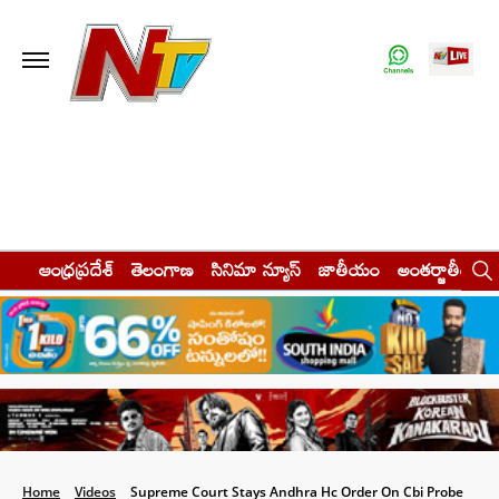
ఆంధ్రప్రదేశ్
తెలంగాణ
సినిమా న్యూస్
జాతీయం
అంతర్జాతీయం
Home
Videos
Supreme Court Stays Andhra Hc Order On Cbi Probe