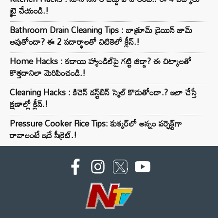
ట్రై చేయండి.!
Bathroom Drain Cleaning Tips : బాత్రూమ్ డ్రెయిన్ జామ్
అవుతోందా? ఈ 2 పదార్థాలతో చిటికెలో క్లీన్.!
Home Hacks : కడాయి హ్యాండిల్‌పై గట్టి జిడ్డా? ఈ చిట్కాలతో
కొత్తదానిలా మెరిపించండి.!
Cleaning Hacks : కిచెన్ డస్ట్‌బిన్ స్మెల్ కొడుతోందా.? ఇలా చేస్తే
క్షణాల్లో క్లీన్.!
Pressure Cooker Rice Tips: కుక్కర్‌లో అన్నం పర్ఫెక్ట్‌గా
రావాలంటే ఇదే సీక్రెట్.!