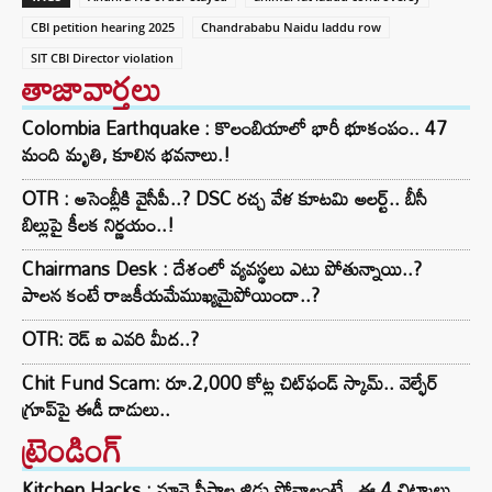
CBI petition hearing 2025
Chandrababu Naidu laddu row
SIT CBI Director violation
తాజావార్తలు
Colombia Earthquake : కొలంబియాలో భారీ భూకంపం.. 47
మంది మృతి, కూలిన భవనాలు.!
OTR : అసెంబ్లీకి వైసీపీ..? DSC రచ్చ వేళ కూటమి అలర్ట్.. బీసీ
బిల్లుపై కీలక నిర్ణయం..!
Chairmans Desk : దేశంలో వ్యవస్థలు ఎటు పోతున్నాయి..?
పాలన కంటే రాజకీయమేముఖ్యమైపోయిందా..?
OTR: రెడ్ ఐ ఎవరి మీద..?
Chit Fund Scam: రూ.2,000 కోట్ల చిట్‌ఫండ్ స్కామ్.. వెల్ఫేర్
గ్రూప్‌పై ఈడీ దాడులు..
ట్రెండింగ్‌
Kitchen Hacks : నూనె సీసాల జిడ్డు పోవాలంటే.. ఈ 4 చిట్కాలు