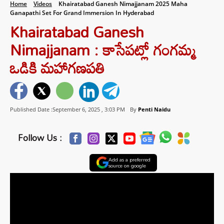
Home
Videos
Khairatabad Ganesh Nimajjanam 2025 Maha
Ganapathi Set For Grand Immersion In Hyderabad
Khairatabad Ganesh
Nimajjanam : కాసేపట్లో గంగమ్మ
ఒడికి మహాగణపతి
Published Date :September 6, 2025 ,
3:03 PM
By
Penti Naidu
Follow Us :
Add as a preferred
source on google