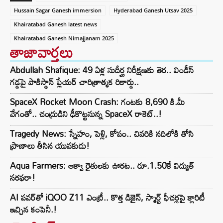
Hussain Sagar Ganesh immersion
Hyderabad Ganesh Utsav 2025
Khairatabad Ganesh latest news
Khairatabad Ganesh Nimajjanam 2025
తాజావార్తలు
Abdullah Shafique: 49 ఏళ్ల సుదీర్ఘ నిరీక్షణకు తెర.. విండీస్
గడ్డపై పాకిస్థాన్ ప్లేయర్ చారిత్రాత్మక రికార్డు..
SpaceX Rocket Moon Crash: గంటకు 8,690 కి.మీ
వేగంతో.. చంద్రుడిని ఢీకొట్టనున్న SpaceX రాకెట్‌..!
Tragedy News: స్నేహం, పెళ్లి, కోపం.. చివరికి నదిలోకి తోసి
ప్రాణాలు తీసిన యువకుడు!
Aqua Farmers: ఆక్వా రైతులకు ఊరట.. రూ.1.50కే విద్యుత్‌
సరఫరా!
AI పవర్‌తో iQOO Z11 ఎంట్రీ.. కొత్త డిజైన్, స్మార్ట్ ఫీచర్లపై క్లారిటీ
ఇచ్చిన కంపెనీ.!