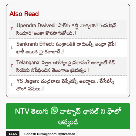
Also Read
Upendra Dwivedi: పాక్‌కు గట్టి హెచ్చరిక! ‘ఆపరేషన్
సిందూర్’ ఇంకా కొనసాగుతోంది.!
Sankranti Effect: సంక్రాంతికి దారులన్నీ ఆంధ్రా వైపే!
ఖాళీ అయిన హైదరాబాద్.!
Telangana: పిల్లల ఆరోగ్యంపై ప్రభావం? అల్మాంట్-కిడ్
సిరప్‌ను నిషేధించిన తెలంగాణ ప్రభుత్వం !
YS Jagan: చంద్రబాబు చెప్పేవన్నీ అబద్ధాలు.. చేసేవన్నీ
దొంగ పనులు.!
NTV తెలుగు
వాట్సాప్ ఛానల్ ని ఫాలో
అవ్వండి
TAGS
Ganesh Nimajjanam Hyderabad