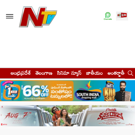
ఆంధ్రప్రదేశ్
తెలంగాణ
సినిమా న్యూస్
జాతీయం
అంతర్జాతీయం