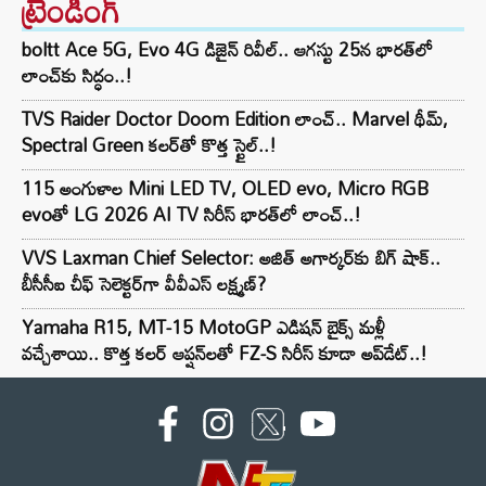
ట్రెండింగ్‌
boltt Ace 5G, Evo 4G డిజైన్ రివీల్.. ఆగస్టు 25న భారత్‌లో
లాంచ్‌కు సిద్ధం..!
TVS Raider Doctor Doom Edition లాంచ్.. Marvel థీమ్,
Spectral Green కలర్‌తో కొత్త స్టైల్..!
115 అంగుళాల Mini LED TV, OLED evo, Micro RGB
evoతో LG 2026 AI TV సిరీస్ భారత్‌లో లాంచ్..!
VVS Laxman Chief Selector: అజిత్ అగార్కర్‌కు బిగ్ షాక్..
బీసీసీఐ చీఫ్ సెలెక్టర్‌గా వీవీఎస్ లక్ష్మణ్?
Yamaha R15, MT-15 MotoGP ఎడిషన్ బైక్స్ మళ్లీ
వచ్చేశాయి.. కొత్త కలర్ ఆప్షన్‌లతో FZ-S సిరీస్ కూడా అప్‌డేట్..!