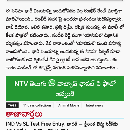
ఈ సినిమా భారీ విజయాన్ని అందుకోవడం వల్ల రణభీర్ రేంజ్ మూర్తిగా
మారిపోయింది.. రణబీర్ నటన పై అందరూ ప్రశంసలు కురిపిస్తున్నారు.
బాబీ డియోల్, అనిల్ కపూర్, త్రిప్తి దిమ్రీ, రష్మిక మందన్న ఈ మూవీ లో
కీలక పాత్రలో నటించారు.. సందీప్ రెడ్డి వంగా ‘యానిమల్’ చిత్రానికి
దర్శకత్వం వహించారు. 2వ వారాంతంలో ‘యానిమల్’ మంచి వసూళ్లు
రాబడుతోంది.. భారీ విజయాన్ని అందుకున్న ఈ సినిమా సీక్వెల్ కూడా
రాబోతుంద అని త్వరలోనే దీనిపై క్లారిటీ రానుందని తెలుస్తుంది.. ఈ
వారం ఎండింగ్ లో కలెక్షన్స్ మరింత పెరగనున్నాయని సమాచారం..
NTV తెలుగు
వాట్సాప్ ఛానల్ ని ఫాలో
అవ్వండి
TAGS
11 days collections
Animal Movie
latest news
తాజావార్తలు
IND Vs SL Test Free Entry: భారత్ – శ్రీలంక టెస్టు సిరీస్‌కు