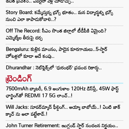
ఉచిత ప్రవేశం.. ఎవరైనా వెళ్లి చూడొచ్చు..
Story Board: కమ్మేస్తున్న డ్రగ్స్ భూతం.. మన విద్యార్థుల్ని డ్రగ్స్
నుంచి ఎలా కాపాడుకోవాలి..?
Off The Record: సీఎం సొంత జిల్లాలో టీడీపీకి ఏమైంది?
ఎమ్మెల్యేల తీరుపై చర్చ
Bengaluru: కుళ్లిన మాంసం, పాడైన కూరగాయలు..5-స్టార్
హోటళ్లలో కూడా అదే కంపు..
Dhurandhar : నెట్‌ఫ్లిక్స్‌లో ‘ధురంధర్’ ప్రపంచ రికార్డు..
ట్రెండింగ్‌
7500mAh బ్యాటరీ, 6.9 అంగుళాల 120Hz డిస్‌ప్లే, 45W ఫాస్ట్
ఛార్జింగ్‌తో REDMI 17 5G లాంచ్..!
Will Jacks: సూపర్‌మ్యాన్ ఫీల్డింగ్.. అయ్యా బాబోయ్..! ఏంటి జాక్
క్యాచ్ ను అలా పట్టేశావ్.!
John Turner Retirement: ఇంగ్లండ్ స్టార్ సంచలన నిర్ణయం..