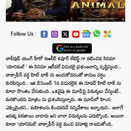
Follow Us :
Add as a preferred
source on google
బాలీవుడ్ యంగ్ హీరో రణబీర్ కపూర్ లేటెస్ట్ గా నటించిన సినిమా
‘యానిమల్ ‘ ఈ సినిమా ఇటీవలే విడుదలై ప్రభంజనాన్ని సృష్టిస్తుంది..
బాక్సాఫీస్ వద్ద హిట్ టాక్ ను అందుకోవడంతో కాసుల వర్షం
కురిపిస్తుంది.. ఇక డిసెంబర్ 1న విడుదలైన ఈ సూపర్ హిట్ టాక్ ను
కూడా సొంతం చేసుకుంది. ఒకవైపు ఈ మూవీపై విమర్శలు చేస్తుంటే..
మరికొందరు మాత్రం ను ప్రశంసిస్తున్నారు. ఈ మూవీలో హింస
ఎక్కువైందని.. మహిళలను కించపరిచే సన్నివేశాలు ఉన్నాయని.. అలాగే
అసభ్య పదజాలం వాడారు అని చాలా విమర్శలను ఎదుర్కొంది. అయినా
కూడా ‘యానిమల్’ బాక్సాఫీస్ వద్ద మంచి వసూళ్లు రాబడుతోంది.