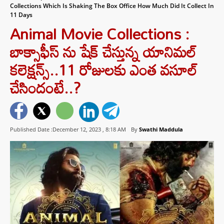
Collections Which Is Shaking The Box Office How Much Did It Collect In
11 Days
Animal Movie Collections :
బాక్సాఫీస్ ను షేక్ చేస్తున్న యానిమల్
కలెక్షన్స్..11 రోజులకు ఎంత వసూల్
చేసిందంటే..?
Published Date :December 12, 2023 ,
8:18 AM
By
Swathi Maddula