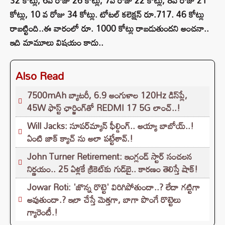
32 కోట్లు, 6వ రోజు 26 కోట్లు, 7వ రోజు 22 కోట్లు, 8వ రోజు 21
కోట్లు, 10 వ రోజు 34 కోట్లు. టోటల్ కలెక్షన్ రూ.717. 46 కోట్లు
రాబట్టింది..ఈ వారంలో రూ. 1000 కోట్లు రాబడుతుందని అంచనా..
ఇది మామూలు విషయం కాదు..
Also Read
7500mAh బ్యాటరీ, 6.9 అంగుళాల 120Hz డిస్‌ప్లే,
45W ఫాస్ట్ ఛార్జింగ్‌తో REDMI 17 5G లాంచ్..!
Will Jacks: సూపర్‌మ్యాన్ ఫీల్డింగ్.. అయ్యా బాబోయ్..!
ఏంటి జాక్ క్యాచ్ ను అలా పట్టేశావ్.!
John Turner Retirement: ఇంగ్లండ్ స్టార్ సంచలన
నిర్ణయం.. 25 ఏళ్లకే క్రికెట్‌కు గుడ్‌బై.. కారణం తెలిస్తే షాక్!
Jowar Roti: 'జొన్న రొట్టె' విరిగిపోతుందా..? లేదా గట్టిగా
అవుతుందా.? ఇలా చేస్తే మెత్తగా, బాగా పొంగే రొట్టెలు
గ్యారెంటీ.!