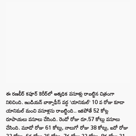
ఈ రణబీర్ కపూర్ కెరీర్‌లో అత్యధిక వసూళ్లు రాబట్టిన చిత్రంగా
నిలిచింది. ఇండియన్ బాక్సాఫీస్ వద్ద ‘యానిమల్’ 10 వ రోజు కూడా
యానిమల్ మంచి వసూళ్లను రాబట్టింది.. ఇకపోతే 52 కోట్ల
రూపాయలు వసూలు చేసింది. రెండో రోజు రూ.57 కోట్లు వసూలు
చేసింది. మూడో రోజు 61 కోట్లు, నాలుగో రోజు 38 కోట్లు, ఐదో రోజు