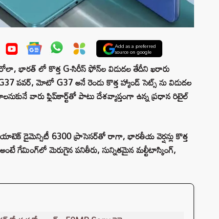
Add as a preferred
source on google
టరోలా, భారత్ లో కొత్త G-సిరీస్ ఫోన్‌ల విడుదల తేదీని ఖరారు
37 పవర్, మోటో G37 అనే రెండు కొత్త హ్యాండ్ సెట్స్ ను విడుదల
ునే వారు ఫ్లిప్‌కార్ట్‌తో పాటు దేశవ్యాప్తంగా ఉన్న ప్రధాన రిటైల్
టెక్ డైమెన్సిటీ 6300 ప్రాసెసర్‌తో రాగా, భారతీయ వెర్షన్లు కొత్త
అంటే గేమింగ్‌లో మెరుగైన పనితీరు, సున్నితమైన మల్టీటాస్కింగ్,