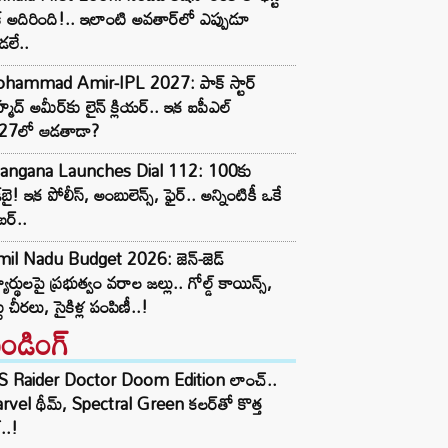
్ అదిరింది!.. ఇలాంటి అవతార్‌లో ఎప్పుడూ
డలే..
hammad Amir-IPL 2027: పాక్ స్టార్
మద్ అమీర్‌కు లైన్ క్లియర్.. ఇక ఐపీఎల్‌
27లో ఆడతాడా?
langana Launches Dial 112: 100కు
్‌బై! ఇక పోలీస్, అంబులెన్స్, ఫైర్.. అన్నింటికీ ఒకే
ర్..
mil Nadu Budget 2026: జెన్-జెడ్
్యార్థులపై ప్రభుత్వం వరాల జల్లు.. గోల్డ్ కాయిన్స్,
టు చీరలు, సైకిళ్ల పంపిణీ..!
రెండింగ్‌
S Raider Doctor Doom Edition లాంచ్..
vel థీమ్, Spectral Green కలర్‌తో కొత్త
ల్..!