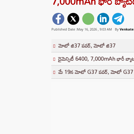
7,000mAh భారీ బ్యాటర
Published Date :May 16, 2026 ,
9:03 AM
By
Venkate
మోటో జి37 పవర్, మోటో జి37
డైమెన్సిటీ 6400, 7,000mAh భారీ బ్యాట
మే 19న మోటో G37 పవర్, మోటో G37 