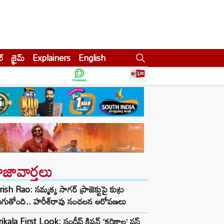
ల్
క్రైమ్
Explainers
English
ాజావార్తలు
ish Rao: సమ్మక్క సాగర్ ప్రాజెక్టుపై కుట్ర
ుగుతోంది.. హరీశ్‌రావు సంచలన ఆరోపణలు
ikala First Look: సందీప్ కిషన్ ‘కరికాల’ ఫస్ట్