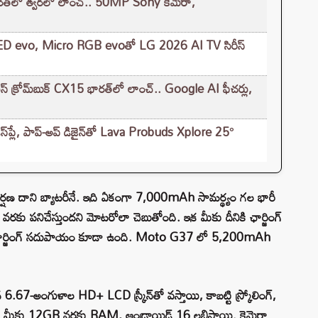
త్‌లో త్వరలో లాంచ్.. 50MP Sony కెమెరా,
D evo, Micro RGB evoతో LG 2026 AI TV సిరీస్
ోమ్‌బుక్ CX15 భారత్‌లో లాంచ్.. Google AI ఫీచర్లు,
‌ప్లే, పాప్-అప్ డిజైన్‌తో Lava Probuds Xplore 25°
ణ దాని బ్యాటరీనే. ఇది ఏకంగా 7,000mAh సామర్థ్యం గల భారీ
ుల వరకు పనిచేస్తుందని మోటరోలా చెబుతోంది. ఇక మీకు దీనికి ఛార్జింగ్
 ఫాస్ట్ ఛార్జింగ్ సదుపాయం కూడా ఉంది. Moto G37 లో 5,200mAh
 6.67-అంగుళాల HD+ LCD స్క్రీన్‌తో వస్తాయి, కాబట్టి స్క్రోలింగ్,
పల, మీకు 12GB వరకు RAM, ఆండ్రాయిడ్ 16 లభిస్తాయి. కెమెరా