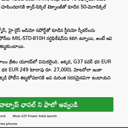
పించడానికి క్వాడ్-పిక్సెల్ టెక్నాలజీతో కూడిన 50-మెగాపిక్సెల్
స్, హై-రైస్ ఆడియో సపోర్ట్‌తో కూడిన స్టీరియో స్పీకర్‌లను
ఫోన్‌లు MIL-STD-810H సర్టిఫికేషన్‌ను కలిగి ఉన్నాయి, అంటే ఇవి
 తట్టుకుంటాయి.
ి కాలం క్రితం యూరప్‌లో విడుదలైంది. అక్కడ, G37 పవర్ ధర EUR
G37 ధర EUR 249 (దాదాపు రూ. 27,000). మోటరోలా ఇంకా
ఇక్కడి పోటీని తట్టుకోవడానికి అవి మరింత సరసమైనవిగా ఉంటాయని
వాట్సాప్ ఛానల్ ని ఫాలో అవ్వండి
unch
Moto G37 Power India launch
ries phones