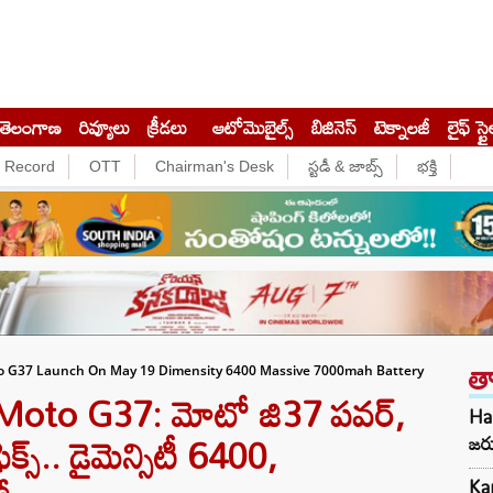
తెలంగాణ
రివ్యూలు
క్రీడలు
ఆటోమొబైల్స్
బిజినెస్‌
టెక్నాలజీ
లైఫ్ స్టై
e Record
OTT
Chairman's Desk
స్టడీ & జాబ్స్
భక్తి
త
 G37 Launch On May 19 Dimensity 6400 Massive 7000mah Battery
oto G37: మోటో జి37 పవర్,
Har
క్స్.. డైమెన్సిటీ 6400,
జర
Kar