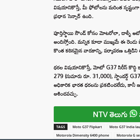
విషయానికొస్తే, మీ ఫోటోలను మరింత స్పష్టంగా చూ
ప్రధాన సెన్సార్ ఉంది.
పూర్తిస్థాయి సౌండ్ కోసం మోటరోలా, డాల్బీ అట్మో
అందిస్తోంది. మన్నిక కూడా ముఖ్యమే ఈ రెండు 
కొంత కఠినమైన వాడకాన్ని, పర్యావరణ ఒత్తిడిని
ధరల విషయానికొస్తే, మోటో G37 సిరీస్ కొద్ద
279 (సుమారు రూ. 31,000), స్టాండర్డ్ 
అధికారిక భారత ధరలను ప్రకటించలేదు, కానీ 
ఆశించవచ్చు.
NTV తెలుగు
TAGS
Moto G37 Flipkart
Moto G37 India la
Motorola Dimensity 6400 phone
Motorola G se