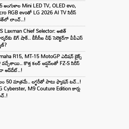
5 అంగుళాల Mini LED TV, OLED evo,
cro RGB evoతో LG 2026 AI TV సిరీస్
త్‌లో లాంచ్..!
S Laxman Chief Selector: అజిత్
ర్కర్‌కు బిగ్ షాక్.. బీసీసీఐ చీఫ్ సెలెక్టర్‌గా వీవీఎస్
్మణ్?
maha R15, MT-15 MotoGP ఎడిషన్ బైక్స్
లీ వచ్చేశాయి.. కొత్త కలర్ ఆప్షన్‌లతో FZ-S సిరీస్
ా అప్‌డేట్..!
లం 50 మాత్రమే.. లగ్జరీతో పాటు ఫ్యాషన్ టచ్..!
 Cyberster, M9 Couture Edition కార్లు
చ్.!