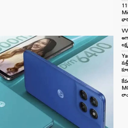
11
Mi
భార
VV
అగా
లక్ష
Ya
మళ్
కూడ
కేవ
MG
లాం