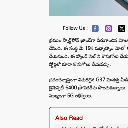
Follow Us :
ప్రముఖ స్మార్ట్‌ఫోన్ బ్రాండ్‌గా పేరుగాంచిన మో
చేసింది. ఈ సంస్థ మే 19న మధ్యాహ్నం మోటో G
చేయనుంది. ఈ హ్యాండ్ సెట్ ని కొనుగోలు చేయాలనుక
స్టోర్లలో కూడా కొనుగోలు చేయవచ్చు.
ప్రపంచవ్యాప్తంగా విడుదలైన G37 మోడళ్లు మీడియా
డైమెన్సిటీ 6400 ప్రాసెసర్‌ను పొందుతున్నాయి. 
ముఖ్యంగా 5G లభిస్తాయి.
Also Read