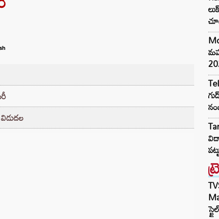
ీ
లుక
చూ
Mo
మహ్
sh
20
Te
గుడ
రీ
నంబ
విడుదల
Ta
విద
పట్
ట్
TV
Mar
స్టై