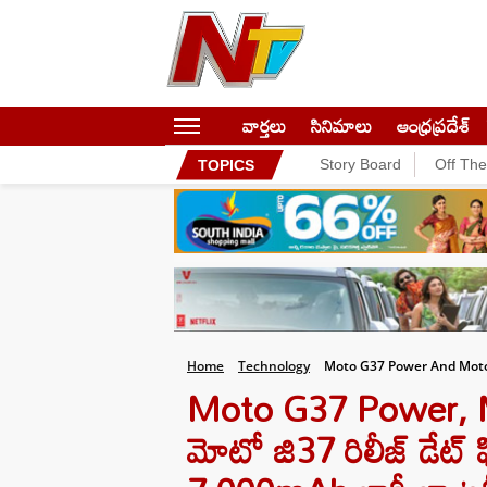
వార్తలు
సినిమాలు
ఆంధ్రప్రదేశ్
Story Board
Off Th
TOPICS
Home
Technology
Moto G37 Power And Moto
Moto G37 Power, M
మోటో జి37 రిలీజ్ డేట్ ఫి