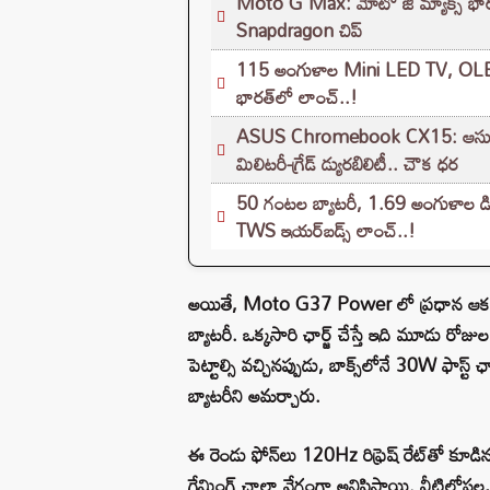
Moto G Max: మోటో జీ మ్యాక్స్ భార
Snapdragon చిప్‌
115 అంగుళాల Mini LED TV, OLE
భారత్‌లో లాంచ్..!
ASUS Chromebook CX15: ఆసుస్ క్ర
మిలిటరీ-గ్రేడ్ డ్యురబిలిటీ.. చౌక ధర
50 గంటల బ్యాటరీ, 1.69 అంగుళాల డిస్
TWS ఇయర్‌బడ్స్ లాంచ్..!
అయితే, Moto G37 Power లో ప్రధాన ఆకర్ష
బ్యాటరీ. ఒక్కసారి ఛార్జ్ చేస్తే ఇది మూడు రోజ
పెట్టాల్సి వచ్చినప్పుడు, బాక్స్‌లోనే 30W
బ్యాటరీని అమర్చారు.
ఈ రెండు ఫోన్‌లు 120Hz రిఫ్రెష్ రేట్‌తో కూడిన
గేమింగ్ చాలా వేగంగా అనిపిస్తాయి. వీటిలో