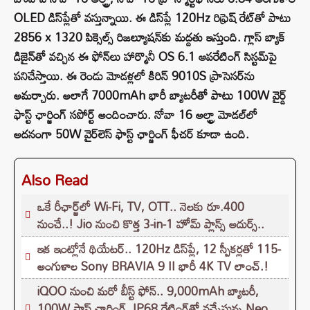
OLED డిస్‌ప్లేతో వస్తున్నాయి. ఈ డిస్‌ప్లే 120Hz రిఫ్రెష్ రేట్‌తో పాటు
2856 x 1320 పిక్సెల్స్ రిజల్యూషన్‌కు మద్దతు ఇస్తుంది. గ్లాస్ బ్యాక్
డిజైన్‌తో వచ్చిన ఈ ఫోన్‌లు హార్మొనీ OS 6.1 ఆపరేటింగ్ సిస్టమ్‌పై
పనిచేస్తాయి. ఈ రెండు మోడళ్లలో కిరిన్ 9010S ప్రాసెసర్‌ను
అమర్చారు. అలాగే 7000mAh భారీ బ్యాటరీతో పాటు 100W వైర్డ్
ఫాస్ట్ ఛార్జింగ్ సపోర్ట్ అందించారు. నోవా 16 అల్ట్రా మోడల్‌లో
అదనంగా 50W వైర్‌లెస్ ఫాస్ట్ ఛార్జింగ్ ఫీచర్ కూడా ఉంది.
Also Read
ఒకే రీఛార్జ్‌లో Wi-Fi, TV, OTT.. నెలకు రూ.400
నుంచే..! Jio నుంచి కొత్త 3-in-1 హోమ్ ప్లాన్స్ అదుర్స్..
ఇక ఇంట్లోనే థియేటర్.. 120Hz డిస్‌ప్లే, 12 స్పీకర్లతో 115-
అంగుళాల Sony BRAVIA 9 II భారీ 4K TV లాంచ్.!
iQOO నుంచి మరో బీస్ట్ ఫోన్.. 9,000mAh బ్యాటరీ,
100W ఫాస్ట్ ఛార్జింగ్‌, IP68 రేటింగ్‌తో వచ్చేస్తున్న Neo