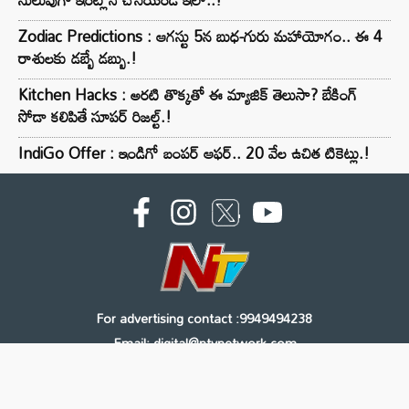
Zodiac Predictions : ఆగస్టు 5న బుధ-గురు మహాయోగం.. ఈ 4
రాశులకు డబ్బే డబ్బు.!
Kitchen Hacks : అరటి తొక్కతో ఈ మ్యాజిక్ తెలుసా? బేకింగ్
సోడా కలిపితే సూపర్ రిజల్ట్.!
IndiGo Offer : ఇండిగో బంపర్ ఆఫర్.. 20 వేల ఉచిత టికెట్లు.!
For advertising contact :9949494238
Email: digital@ntvnetwork.com
Copyright © 2000 - 2026 - NTV
About Us
Contact Us
Privacy Policy
Terms & Conditions