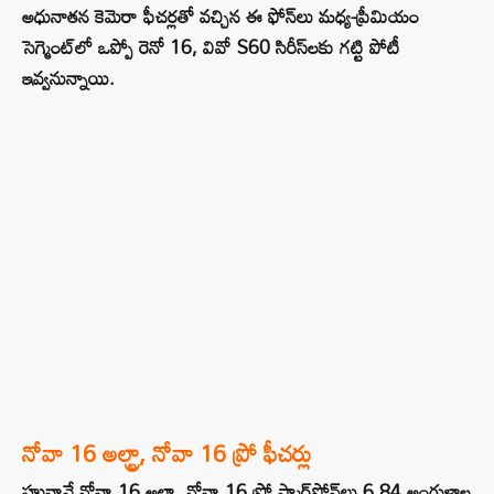
అధునాతన కెమెరా ఫీచర్లతో వచ్చిన ఈ ఫోన్‌లు మధ్య-ప్రీమియం
సెగ్మెంట్‌లో ఒప్పో రెనో 16, వివో S60 సిరీస్‌లకు గట్టి పోటీ
ఇవ్వనున్నాయి.
నోవా 16 అల్ట్రా, నోవా 16 ప్రో ఫీచర్లు
హువావే నోవా 16 అల్ట్రా, నోవా 16 ప్రో స్మార్ట్‌ఫోన్‌లు 6.84 అంగుళాల