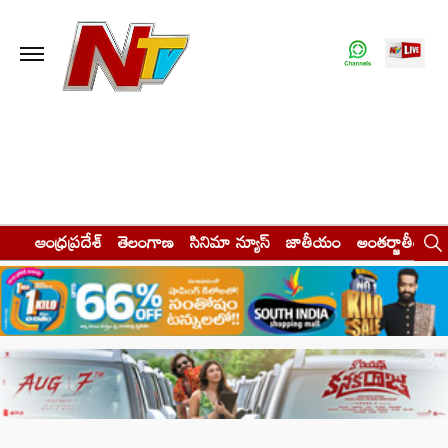
ఆంధ్రప్రదేశ్
తెలంగాణ
సినిమా న్యూస్
జాతీయం
అంతర్జాతీయం