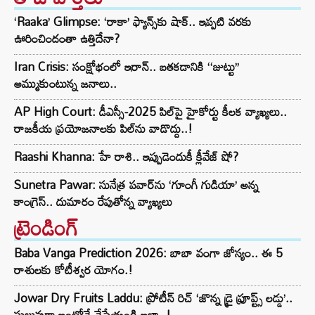
‘Raaka’ Glimpse: ‘రాకా’ ఫ్యాన్స్‌కు షాక్.. ఇప్పటి వరకు
ఊరించిందంతా ఉత్తిదేనా?
Iran Crisis: సంక్షోభంలో ఇరాన్.. బతకడానికి ‘‘జుట్టు’’
అమ్ముకుంటున్న జనాలు..
AP High Court: డీఎస్సీ-2025 పిల్‌పై హైకోర్టు కీలక వ్యాఖ్యలు..
రాజకీయ ప్రయోజనాలకు పిల్‌ను వాడొద్దు..!
Raashi Khanna: హే రాశి.. ఇప్పుడెందుకీ క్లీవేజ్ షో?
Sunetra Pawar: సునేత్ర పవార్‌‌ను ‘గూంగీ గుడియా’ అన్న
కాంగ్రెస్.. దుమారం రేపుతోన్న వ్యాఖ్యలు
ట్రెండింగ్‌
Baba Vanga Prediction 2026: బాబా వంగా జోస్యం.. ఈ 5
రాశులకు కోటీశ్వర యోగం.!
Jowar Dry Fruits Laddu: ప్రోటీన్ రిచ్ ‘జొన్న డ్రై ఫ్రూప్ట్స్ లడ్డు’..
సులువుగా ఇంట్లోనే చేసేయండి ఇలా..!