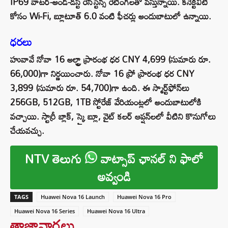
IP69 వాటర్-అండ్-డస్ట్ రెసిస్టెన్స్ రేటింగ్‌లతో వస్తున్నాయి. కనెక్టివిటీ
కోసం Wi-Fi, బ్లూటూత్ 6.0 వంటి ఫీచర్లు అందుబాటులో ఉన్నాయి.
ధరలు
హువావే నోవా 16 అల్ట్రా ప్రారంభ ధర CNY 4,699 (సుమారు రూ.
66,000)గా నిర్ణయించారు. నోవా 16 ప్రో ప్రారంభ ధర CNY
3,899 (సుమారు రూ. 54,700)గా ఉంది. ఈ స్మార్ట్‌ఫోన్‌లు
256GB, 512GB, 1TB స్టోరేజ్ వేరియంట్లలో అందుబాటులోకి
వచ్చాయి. స్టార్రీ బ్లాక్, స్కై బ్లూ, వైట్ కలర్ ఆప్షన్‌లలో వీటిని కొనుగోలు
చేయవచ్చు.
NTV తెలుగు
వాట్సాప్ ఛానల్ ని ఫాలో
అవ్వండి
TAGS
Huawei Nova 16 Launch
Huawei Nova 16 Pro
Huawei Nova 16 Series
Huawei Nova 16 Ultra
తాజావార్తలు