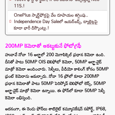
11S.!
OnePlus స్మార్ట్‌ఫోన్లపై వేల రూపాయల తగ్గింపు..
Independence Day Saleలో ఇయర్‌బడ్స్, ట్యాబ్లెట్లపై
కూడా భారీ డిస్కౌంట్లు.!
200MP కెమెరాతో ఆకట్టుకునే ఫోటోగ్రఫీ
హువావే నోవా 16 అల్ట్రాలో 200 మెగాపిక్సెల్ ప్రధాన కెమెరా ఉంది.
దీనితో పాటు 50MP OIS టెలిఫోటో కెమెరా, 50MP అల్ట్రా-వైడ్
మాక్రో కెమెరా అందించారు. సెల్ఫీలు, వీడియో కాలింగ్ కోసం 50MP
ఫ్రంట్ కెమెరాను అమర్చారు. నోవా 16 ప్రోలో కూడా 200MP
ప్రధాన కెమెరాతో పాటు 50MP పెరిస్కోప్ టెలిఫోటో లెన్స్, 50MP
అల్ట్రా-వైడ్ మాక్రో కెమెరా ఉన్నాయి. ఈ ఫోన్‌లో కూడా 50MP సెల్ఫీ
కెమెరా లభిస్తుంది.
అదనంగా, ఈ రెండు ఫోన్‌లు శాటిలైట్ కమ్యూనికేషన్ సపోర్ట్, IP68,