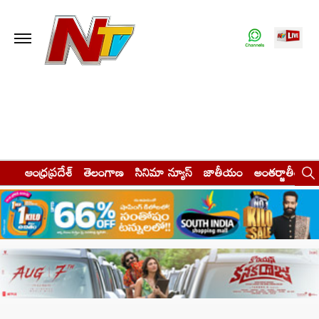
ఆంధ్రప్రదేశ్
తెలంగాణ
సినిమా న్యూస్
జాతీయం
అంతర్జాతీయం