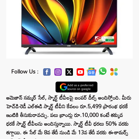
Follow Us :
Add as a preferred
source on google
అమెజాన్ సమ్మర్ సేల్, స్మార్ట్ టీవీలపై బంపర్ డీల్స్ అందిస్తోంది. మీరు
హెచ్‌డి-రెడీ ఎల్ఈడి స్మార్ట్ టీవీని కేవలం రూ.5,499 ప్రారంభ ధరకే
ఇంటికి తీసుకురావచ్చు. పలు బ్రాండ్లు రూ.10,000 కంటే తక్కువ
ధరకే స్మార్ట్ టీవీలను అందిస్తున్నాయి. స్మార్ట్ టీవీ ధరలు 50% వరకు
తగ్గాయి. ఈ సేల్ మే 8వ తేదీ నుండి మే 13వ తేదీ వరకు ఈ-కామర్స్