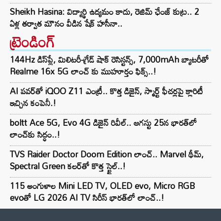
Sheikh Hasina: విద్యార్థి ఉద్యమం కాదు, రెజిమ్ ఛేంజ్ కుట్ర.. 2
ఏళ్ల తర్వాత మౌనం వీడిన షేక్ హసీనా..
ట్రెండింగ్‌
144Hz డిస్‌ప్లే, మిలిటరీ-గ్రేడ్ షాక్ రెసిస్టన్స్, 7,000mAh బ్యాటరీతో
Realme 16x 5G లాంచ్ కు ముహూర్తం ఫిక్స్..!
AI పవర్‌తో iQOO Z11 ఎంట్రీ.. కొత్త డిజైన్, స్మార్ట్ ఫీచర్లపై క్లారిటీ
ఇచ్చిన కంపెనీ.!
boltt Ace 5G, Evo 4G డిజైన్ రివీల్.. ఆగస్టు 25న భారత్‌లో
లాంచ్‌కు సిద్ధం..!
TVS Raider Doctor Doom Edition లాంచ్.. Marvel థీమ్,
Spectral Green కలర్‌తో కొత్త స్టైల్..!
115 అంగుళాల Mini LED TV, OLED evo, Micro RGB
evoతో LG 2026 AI TV సిరీస్ భారత్‌లో లాంచ్..!