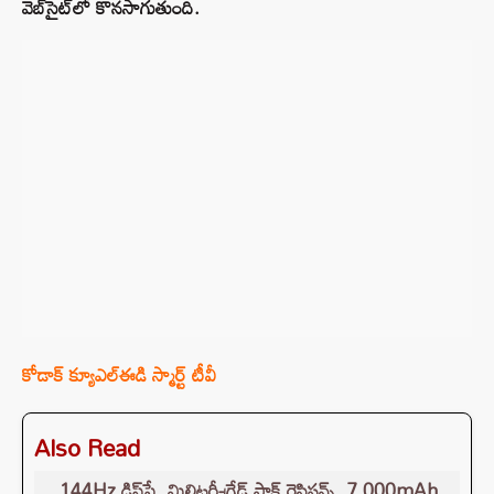
వెబ్‌సైట్‌లో కొనసాగుతుంది.
కోడాక్ క్యూఎల్ఈడి స్మార్ట్ టీవీ
Also Read
144Hz డిస్‌ప్లే, మిలిటరీ-గ్రేడ్ షాక్ రెసిస్టన్స్, 7,000mAh