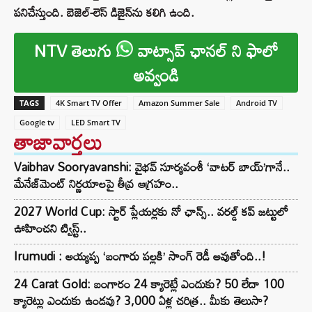
పనిచేస్తుంది. బెజెల్-లెస్ డిజైన్‌ను కలిగి ఉంది.
NTV తెలుగు
వాట్సాప్ ఛానల్ ని ఫాలో
అవ్వండి
TAGS
4K Smart TV Offer
Amazon Summer Sale
Android TV
Google tv
LED Smart TV
తాజావార్తలు
Vaibhav Sooryavanshi: వైభవ్ సూర్యవంశీ ‘వాటర్ బాయ్’గానే..
మేనేజ్‌మెంట్ నిర్ణయాలపై తీవ్ర ఆగ్రహం..
2027 World Cup: స్టార్ ప్లేయర్లకు నో ఛాన్స్.. వరల్డ్ కప్ జట్టులో
ఊహించని ట్విస్ట్..
Irumudi : అయ్యప్ప ‘బంగారు పల్లకి’ సాంగ్ రెడీ అవుతోంది..!
24 Carat Gold: బంగారం 24 క్యారెట్లే ఎందుకు? 50 లేదా 100
క్యారెట్లు ఎందుకు ఉండవు? 3,000 ఏళ్ల చరిత్ర.. మీకు తెలుసా?