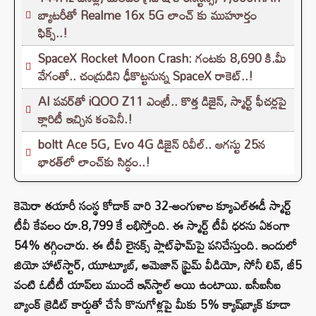
బ్యాటరీతో Realme 16x 5G లాంచ్ కు ముహూర్తం
ఫిక్స్..!
SpaceX Rocket Moon Crash: గంటకు 8,690 కి.మీ
వేగంతో.. చంద్రుడిని ఢీకొట్టనున్న SpaceX రాకెట్‌..!
AI పవర్‌తో iQOO Z11 ఎంట్రీ.. కొత్త డిజైన్, స్మార్ట్ ఫీచర్లపై
క్లారిటీ ఇచ్చిన కంపెనీ.!
boltt Ace 5G, Evo 4G డిజైన్ రివీల్.. ఆగస్టు 25న
భారత్‌లో లాంచ్‌కు సిద్ధం..!
కెమెరా తయారీ సంస్థ కోడాక్ వారి 32-అంగుళాల క్యూఎల్‌ఈడీ స్మార్ట్
టీవీ కేవలం రూ.8,799 కే లభిస్తోంది. ఈ స్మార్ట్ టీవీ ధరను ఏకంగా
54% తగ్గించారు. ఈ టీవీ లైనక్స్ ప్లాట్‌ఫామ్‌పై పనిచేస్తుంది. ఇందులో
జియో హాట్‌స్టార్, యూట్యూబ్, అమెజాన్ ప్రైమ్ వీడియో, సోనీ లివ్, జీ5
వంటి ఓటీటీ యాప్‌లు ముందే ఇన్‌స్టాల్ అయి ఉంటాయి. ఐసీఐసీఐ
బ్యాంక్ క్రెడిట్ కార్డుతో చేసే కొనుగోళ్లపై మీకు 5% క్యాష్‌బ్యాక్ కూడా