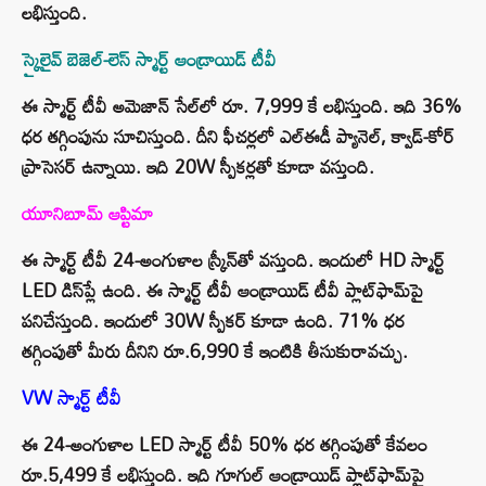
లభిస్తుంది.
స్కైలైవ్ బెజెల్-లెస్ స్మార్ట్ ఆండ్రాయిడ్ టీవీ
ఈ స్మార్ట్ టీవీ అమెజాన్ సేల్‌లో రూ. 7,999 కే లభిస్తుంది. ఇది 36%
ధర తగ్గింపును సూచిస్తుంది. దీని ఫీచర్లలో ఎల్ఈడీ ప్యానెల్, క్వాడ్-కోర్
ప్రాసెసర్ ఉన్నాయి. ఇది 20W స్పీకర్లతో కూడా వస్తుంది.
యూనిబూమ్ ఆప్టిమా
ఈ స్మార్ట్ టీవీ 24-అంగుళాల స్క్రీన్‌తో వస్తుంది. ఇందులో HD స్మార్ట్
LED డిస్‌ప్లే ఉంది. ఈ స్మార్ట్ టీవీ ఆండ్రాయిడ్ టీవీ ప్లాట్‌ఫామ్‌పై
పనిచేస్తుంది. ఇందులో 30W స్పీకర్ కూడా ఉంది. 71% ధర
తగ్గింపుతో మీరు దీనిని రూ.6,990 కే ఇంటికి తీసుకురావచ్చు.
VW స్మార్ట్ టీవీ
ఈ 24-అంగుళాల LED స్మార్ట్ టీవీ 50% ధర తగ్గింపుతో కేవలం
రూ.5,499 కే లభిస్తుంది. ఇది గూగుల్ ఆండ్రాయిడ్ ప్లాట్‌ఫామ్‌పై