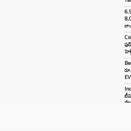
6.
8,
లాం
Cr
ఫుడ
హెల
Bes
రూ
EV 
Inc
టీమ
లే