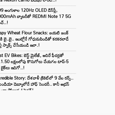
99 అంగుళాల 120Hz OLED డిస్‌ప్లే,
000mAh బ్యాటరీతో REDMI Note 17 5G
చ్..!
ispy Wheat Flour Snacks: బయటి జంక్
్‌కి బై..బై.. ఇంట్లోనే గోధుమపిండితో కరకరలాడే
్తీ స్నాక్స్ చేసేయండి ఇలా.!
t EV Bikes: బెస్ట్ మైలేజ్, అదిరే ఫీచర్లతో
.1.50 లక్షలలోపు కొనుగోలు చేయగల టాప్-5
బైక్‌లు ఇదిగో..!
redible Story: దేశవాళీ క్రికెట్‌లో 9 వేల రన్స్..
ిండియా డెబ్యూలోనే హాఫ్ సెంచరీ.. కానీ అడ్రస్
కుండా పోయిన ఓపెనర్!
For advertising contact :9949494238