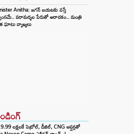
nister Anitha: జగన్ బయటకు వస్తే
్వంసమే.. పరామర్శల పేరుతో అరాచకం.. మంత్రి
త ఘాటు వ్యాఖ్యలు
రెండింగ్‌
9.99 లక్షలకే పెట్రోల్, డీజిల్, CNG ఆప్షన్లతో
ta Nexon Camo ఎడిషన్ లాంచ్..!