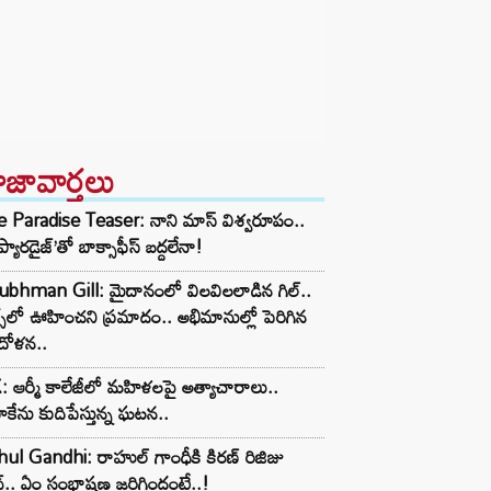
ాజావార్తలు
 Paradise Teaser: నాని మాస్ విశ్వరూపం..
 ప్యారడైజ్’తో బాక్సాఫీస్ బద్దలేనా!
ubhman Gill: మైదానంలో విలవిలలాడిన గిల్..
్స్‌లో ఊహించని ప్రమాదం.. అభిమానుల్లో పెరిగిన
దోళన..
 ఆర్మీ కాలేజీలో మహిళలపై అత్యాచారాలు..
ేను కుదిపేస్తున్న ఘటన..
ul Gandhi: రాహుల్ గాంధీకి కిరణ్ రిజిజు
్.. ఏం సంభాషణ జరిగిందంటే..!