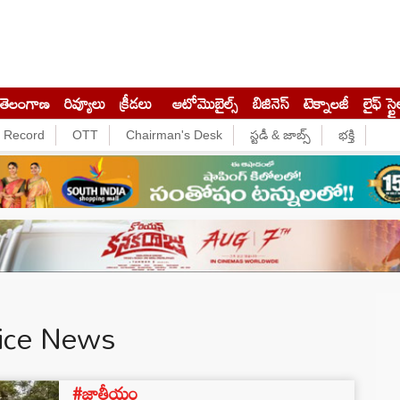
తెలంగాణ
రివ్యూలు
క్రీడలు
ఆటోమొబైల్స్
బిజినెస్‌
టెక్నాలజీ
లైఫ్ స్టై
e Record
OTT
Chairman's Desk
స్టడీ & జాబ్స్
భక్తి
tice News
#జాతీయం