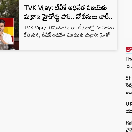
TVK Vijay: టీవీకే అధినేత విజయ్‌కు
మద్రాస్ హైకోర్టు షాక్‌.. నోటీసులు జారీ..
TVK Vijay: తమిళనాడు రాజకీయాల్లో సంచలనం
రేపుతున్న టీవీకే అధినేత విజయ్‌కు మద్రాస్ హైకోర్టు
షాక్ ఇచ్చింది. అసెంబ్లీ ఎన్నికల కోసం ఆయన
త
దాఖలు చేసిన అఫిడవిట్లలో ఆస్తుల వివరాల వెల్లడిపై
తీవ్రమైన వ్యత్యాసాలు ఉన్నాయని పేర్కొంటూ
The
ధర్మాసనం నోటీసులు జారీ చేసింది. ముఖ్యంగా రెండు
‘ది
నియోజకవర్గాల్లో దాఖలు చేసిన అఫిడవిట్లలోని
Sh
అంకెలు పొంతన లేకుండా ఉండటంపై కోర్టు ఆగ్రహం
నెట
వ్యక్తం చేసింది. చెన్నైకి చెందిన విఘ్నేష్ అనే పిటిషనర్
ఆం
దాఖలు చేసిన వివరాల ప్రకారం.. విజయ్…
UK:
యూక
Rah
ఫోన