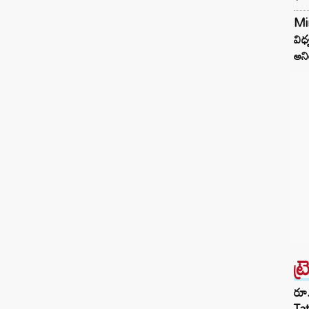
Mi
విధ
అని
ట్
రూ.
Ta