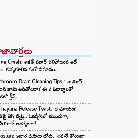
ాజావార్తలు
ane Crash: అజిత్ పవార్ చనిపోయిన అదే
ట.. కుప్పకూలిన మరో విమానం..
throom Drain Cleaning Tips : బాత్రూమ్
ెయిన్ జామ్ అవుతోందా? ఈ 2 పదార్థాలతో
కెలో క్లీన్.!
mayana Release Twist: ‘రామాయణ’
జ్‌పై బిగ్ ట్విస్ట్.. ఓవర్సీస్‌లో ముందుగా,
డియాలో ఆలస్యంగా!
istan: అజ్ఞాత వ్యక్తులు జోరు.. లష్కరే తోయిబా