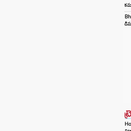
కమా
Bha
డిమ
ట్
Hom
చిట