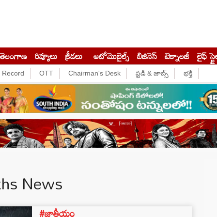
తెలంగాణ
రివ్యూలు
క్రీడలు
ఆటోమొబైల్స్
బిజినెస్‌
టెక్నాలజీ
లైఫ్ స్టై
e Record
OTT
Chairman's Desk
స్టడీ & జాబ్స్
భక్తి
ths News
#జాతీయం