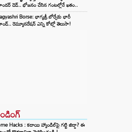
ండర్ డెడ్.. భోజనం చేసిన గంటల్లోనే ఖతం..
gyashri Borse: భాగ్యశ్రీ బోర్సేకు భారీ
ాండ్.. రెమ్యూనరేషన్ ఎన్ని కోట్లో తెలుసా!
రెండింగ్‌
e Hacks : కడాయి హ్యాండిల్‌పై గట్టి జిడ్డా? ఈ
్కాలతో కొత్తదానిలా మెరిపించండి.!