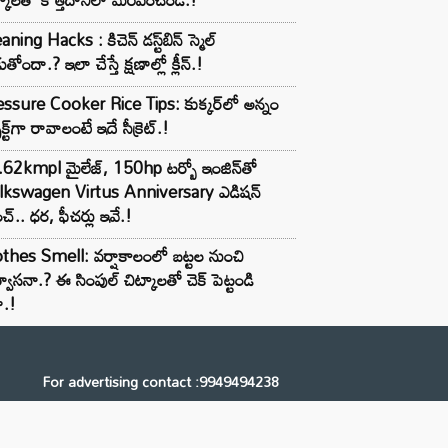
aning Hacks : కిచెన్ డస్ట్‌బిన్ స్మెల్
ుతోందా.? ఇలా చేస్తే క్షణాల్లో క్లీన్.!
ssure Cooker Rice Tips: కుక్కర్‌లో అన్నం
ెక్ట్‌గా రావాలంటే ఇదే సీక్రెట్.!
62kmpl మైలేజ్, 150hp టర్బో ఇంజిన్‌తో
lkswagen Virtus Anniversary ఎడిషన్
చ్.. ధర, ఫీచర్లు ఇవే.!
thes Smell: వర్షాకాలంలో బట్టల నుంచి
్వాసనా.? ఈ సింపుల్ చిట్కాలతో చెక్ పెట్టండి
ా.!
For advertising contact :9949494238
Email: digital@ntvnetwork.com