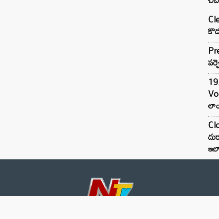
Cle
కొడ
Pre
పర్ఫ
19.
Vo
లాం
Clo
దుర
ఇల