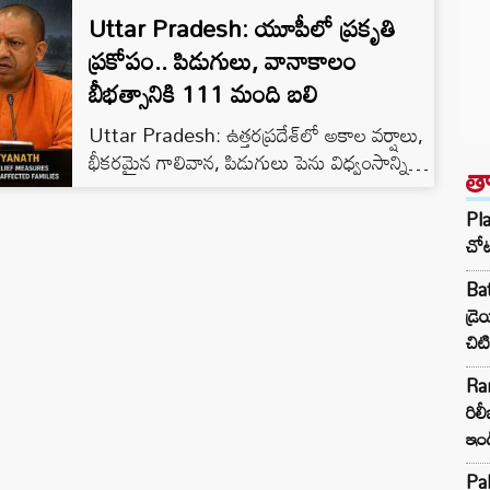
Uttar Pradesh: యూపీలో ప్రకృతి
ప్రకోపం.. పిడుగులు, వానాకాలం
బీభత్సానికి 111 మంది బలి
Uttar Pradesh: ఉత్తరప్రదేశ్‌లో అకాల వర్షాలు,
భీకరమైన గాలివాన, పిడుగులు పెను విధ్వంసాన్ని
త
సృష్టించాయి. ఈ ప్రకృతి ప్రకోపానికి రాష్ట్రవ్యాప్తంగా
ఇప్పటివరకు 111 మంది ప్రాణాలు కోల్పోగా, 72
Pl
మంది గాయపడ్డారు. కేవలం మనుషులే కాకుండా
చో
170 పశువులు మృతి చెందడం, 227 ఇళ్లు ధ్వంసం
Ba
కావడం ఈ విపత్తు తీవ్రతకు అద్దం పడుతోంది.
డ్ర
ముఖ్యంగా మే 13న రాష్ట్రంలోని 26 జిల్లాల్లో
చిటి
వాతావరణం అస్తవ్యస్తమైందని ఊహించని స్థాయిలో
ప్రాణనష్టం సంభవించిందని సహాయక కమిషనర్
Ra
కార్యాలయం వెల్లడించింది.
రిలీ
ఇం
Pak