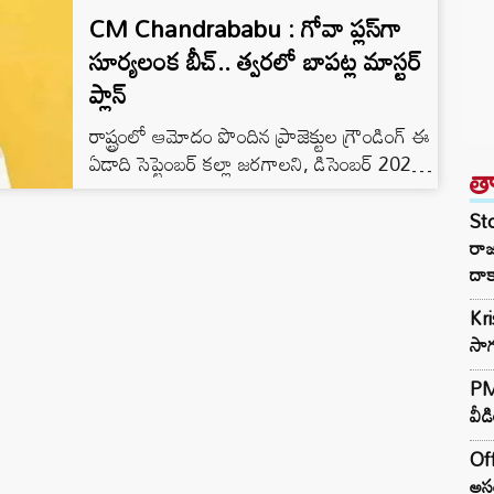
CM Chandrababu : గోవా ప్లస్‌గా
సూర్యలంక బీచ్.. త్వరలో బాపట్ల మాస్టర్
ప్లాన్
రాష్ట్రంలో ఆమోదం పొందిన ప్రాజెక్టుల గ్రౌండింగ్ ఈ
ఏడాది సెప్టెంబర్ కల్లా జరగాలని, డిసెంబర్ 2028
త
కల్లా ప్రారంభమయ్యేలా చూడాలని మంత్రుల కమిటీ,
అధికారులకు ముఖ్యమంత్రి నారా చంద్రబాబు
St
నాయుడు సూచించారు. రాష్ట్రం అనుసరిస్తున్న ‘స్పీడ్
రా
ఆఫ్ డూయింగ్ బిజినెస్’ విధానాన్ని ఆచరణలో
దాక
చూపాలన్నారు. విశాఖ భాగస్వామ్య సదస్సులో
Kr
కుదుర్చుకున్న ఒప్పందాలు, ఎస్ఐపీబీ ఆమోదించిన
సాగ
ప్రాజెక్టులపై మంత్రుల కమిటీతో క్యాంపు
కార్యాలయంలో గురువారం ముఖ్యమంత్రి సమీక్షా
PM 
సమావేశం నిర్వహించారు. ఎంఓయూల స్థితిగతులు,
వీడ
ప్రాజెక్టుల పురోగతిపై ఐటీ శాఖా…
Off
అసం