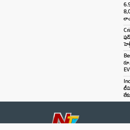
6.
8,
లాం
Cr
ఫుడ
హెల
Bes
రూ
EV 
Inc
టీమ
లే