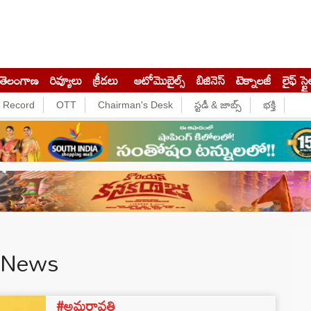
తెలంగాణ
రివ్యూలు
క్రీడలు
ఆటోమొబైల్స్
బిజినెస్‌
టెక్నాలజీ
లైఫ్ స్టై
e Record
OTT
Chairman's Desk
స్టడీ & జాబ్స్
భక్తి
h News
#అమరావతి