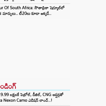
r Of South Africa: సౌతాఫ్రికా షెడ్యూల్‌లో
క మార్పులు.. టీ20లు కూడా అక్కడే..
రెండింగ్‌
9.99 లక్షలకే పెట్రోల్, డీజిల్, CNG ఆప్షన్లతో
ta Nexon Camo ఎడిషన్ లాంచ్..!