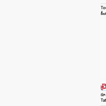
Tou
కీల
ట్
రూ.
Ta