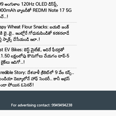
99 అంగుళాల 120Hz OLED డిస్‌ప్లే,
000mAh బ్యాటరీతో REDMI Note 17 5G
చ్..!
ispy Wheat Flour Snacks: బయటి జంక్
్‌కి బై..బై.. ఇంట్లోనే గోధుమపిండితో కరకరలాడే
్తీ స్నాక్స్ చేసేయండి ఇలా.!
t EV Bikes: బెస్ట్ మైలేజ్, అదిరే ఫీచర్లతో
.1.50 లక్షలలోపు కొనుగోలు చేయగల టాప్-5
బైక్‌లు ఇదిగో..!
redible Story: దేశవాళీ క్రికెట్‌లో 9 వేల రన్స్..
ిండియా డెబ్యూలోనే హాఫ్ సెంచరీ.. కానీ అడ్రస్
కుండా పోయిన ఓపెనర్!
For advertising contact :9949494238
Email: digital@ntvnetwork.com