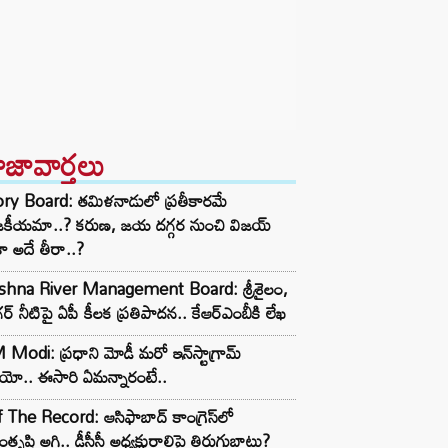
ాజావార్తలు
ory Board: తమిళనాడులో ప్రతీకారమే
జకీయమా..? కరుణ, జయ దగ్గర నుంచి విజయ్
ా అదే తీరా..?
ishna River Management Board: శ్రీశైలం,
ర్ నీటిపై ఏపీ కీలక ప్రతిపాదన.. కేఆర్ఎంబీకి లేఖ
Modi: ప్రధాని మోడీ మరో ఇన్‌స్టాగ్రామ్
ియో.. ఈసారి ఏమన్నారంటే..
 The Record: ఆసిఫాబాద్ కాంగ్రెస్‌లో
తృప్తి అగ్గి.. డీసీసీ అధ్యక్షురాలిపై తిరుగుబాటు?