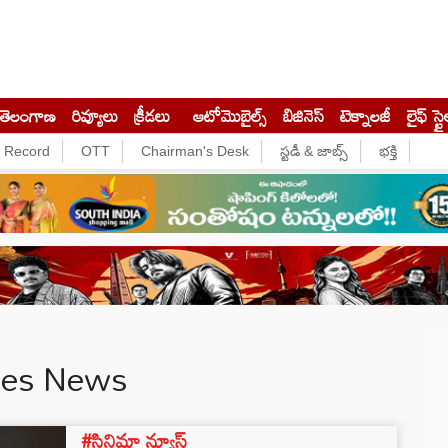
తెలంగాణ
రివ్యూలు
క్రీడలు
ఆటోమొబైల్స్
బిజినెస్‌
టెక్నాలజీ
లైఫ్ స్టై
e Record
OTT
Chairman's Desk
స్టడీ & జాబ్స్
భక్తి
tes News
#సినిమా న్యూస్