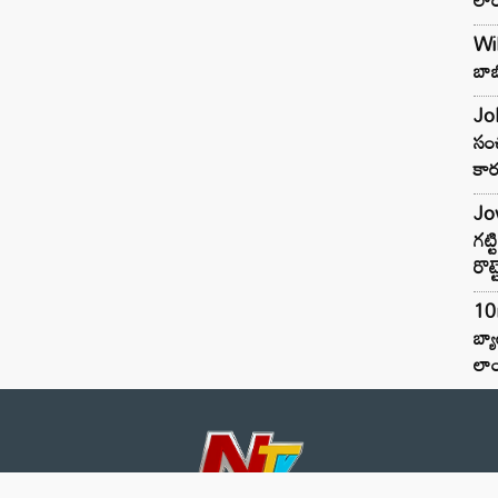
Wil
బాబ
Joh
సంచ
కార
Jow
గట్
రొట్
10
బ్
లాం