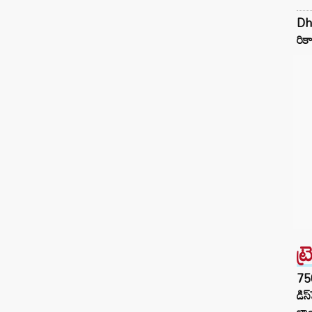
Dhu
రికా
ట్
75
డిస
లాం