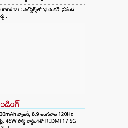
randhar : నెట్‌ఫ్లిక్స్‌లో ‘ధురంధర్’ ప్రపంచ
ర్డు..
రెండింగ్‌
00mAh బ్యాటరీ, 6.9 అంగుళాల 120Hz
్‌ప్లే, 45W ఫాస్ట్ ఛార్జింగ్‌తో REDMI 17 5G
చ్..!