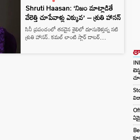
Shruti Haasan: ‘నిజం మాట్లాడితే
వేలెత్తి చూపేవాళ్లు ఎక్కువ’ – శ్రుతి హాసన్
సినీ ప్రపంచంలో తనదైన శైలిలో దూసుకెళ్తున్న నటి
శ్రుతి హాసన్. కమల్ లాంటి స్టార్ డాటర్
అయినప్పటికీ కూడా తన టాలెంట్ తో మంచి
త
గుర్తింపు సంపాదించుకుంది. బాష తో సంబంధం
లేకుండా వరుస స్టార్ హీరోలతో జత కట్టిన ఈ
IN
ముద్దుగుమ్మ చివరగా “కూలీ” సినిమా తో మంచి
టెస్
హిట్ అందుకోగా. అదేకాలంలో, విజయ్‌ సేతుపతి
చూడ
సరసన నటిస్తున్న “ట్రైన్” చిత్రం ద్వారా త్వరలో
Sto
మరోసారి ప్రేక్షకుల ముందుకు రానుంది. ఇక తెరపై
విద
తన యాక్టింగ్‌తో…
Off
ఏమై
Ben
కూర