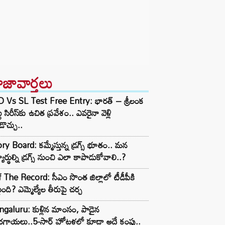
ాజావార్తలు
D Vs SL Test Free Entry: భారత్ – శ్రీలంక
టు సిరీస్‌కు ఉచిత ప్రవేశం.. ఎవరైనా వెళ్లి
ొచ్చు..
ry Board: కమ్మేస్తున్న డ్రగ్స్ భూతం.. మన
్యార్థుల్ని డ్రగ్స్ నుంచి ఎలా కాపాడుకోవాలి..?
 The Record: సీఎం సొంత జిల్లాలో టీడీపీకి
ంది? ఎమ్మెల్యేల తీరుపై చర్చ
galuru: కుళ్లిన మాంసం, పాడైన
గాయలు..5-స్టార్ హోటళ్లలో కూడా అదే కంపు..