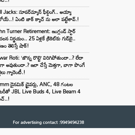
l Jacks: సూపర్‌మ్యాన్ ఫీల్డింగ్.. అయ్యా
ోయ్..! ఏంటి జాక్ క్యాచ్ ను అలా పట్టేశావ్.!
n Turner Retirement: ఇంగ్లండ్ స్టార్
లన నిర్ణయం.. 25 ఏళ్లకే క్రికెట్‌కు గుడ్‌బై..
ణం తెలిస్తే షాక్!
ar Roti: ‘జొన్న రొట్టె’ విరిగిపోతుందా..? లేదా
టిగా అవుతుందా.? ఇలా చేస్తే మెత్తగా, బాగా పొంగే
టెలు గ్యారెంటీ.!
mm డైనమిక్ డ్రైవర్లు, ANC, 48 గంటల
యాటరీతో JBL Live Buds 4, Live Beam 4
చ్..!
For advertising contact :9949494238
Email: digital@ntvnetwork.com