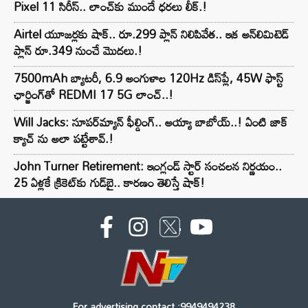
Pixel 11 సిరీస్.. లాంచ్⁭కు ముందే ధరలు లీక్.!
Airtel యూజర్లకు షాక్.. రూ.299 ప్లాన్ నిలిపివేత.. ఇక అన్‌లిమిటెడ్
ప్లాన్ రూ.349 నుంచే మొదలు.!
7500mAh బ్యాటరీ, 6.9 అంగుళాల 120Hz డిస్‌ప్లే, 45W ఫాస్ట్
ఛార్జింగ్‌తో REDMI 17 5G లాంచ్..!
Will Jacks: సూపర్‌మ్యాన్ ఫీల్డింగ్.. అయ్యా బాబోయ్..! ఏంటి జాక్
క్యాచ్ ను అలా పట్టేశావ్.!
John Turner Retirement: ఇంగ్లండ్ స్టార్ సంచలన నిర్ణయం..
25 ఏళ్లకే క్రికెట్‌కు గుడ్‌బై.. కారణం తెలిస్తే షాక్!
For advertising contact :9949494238