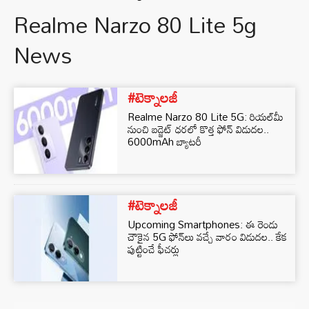
Realme Narzo 80 Lite 5g
News
#టెక్నాలజీ
Realme Narzo 80 Lite 5G: రియల్‌మీ
నుంచి బడ్జెట్ ధరలో కొత్త ఫోన్ విడుదల..
6000mAh బ్యాటరీ
#టెక్నాలజీ
Upcoming Smartphones: ఈ రెండు
చౌకైన 5G ఫోన్‌లు వచ్చే వారం విడుదల.. కేక
పుట్టించే ఫీచర్లు