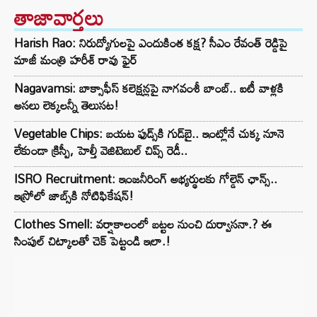
తాజావార్తలు
Harish Rao: నిరుద్యోగులపై ఎందుకింత కక్ష? సీఎం రేవంత్ రెడ్డిపై
మాజీ మంత్రి హరీశ్ రావు ఫైర్
Nagavamsi: బాక్సాఫీస్ కలెక్షన్లపై నాగవంశీ బాంబ్.. ఐటీ వాళ్లకి
అసలు లెక్కలన్నీ తెలుసట!
Vegetable Chips: బయట ఫుడ్స్‌కి గుడ్‌బై.. ఇంట్లోనే చుక్క నూనె
లేకుండా క్రిస్పీ, హెల్తీ వెజిటెబుల్ చిప్స్ రెడీ..
ISRO Recruitment: ఇంజనీరింగ్‌ అభ్యర్థులకు గోల్డెన్‌ ఛాన్స్..
ఇస్రోలో జాబ్స్‌కి నోటిఫికేషన్!
Clothes Smell: వర్షాకాలంలో బట్టల నుంచి దుర్వాసనా.? ఈ
సింపుల్ చిట్కాలతో చెక్ పెట్టండి ఇలా.!