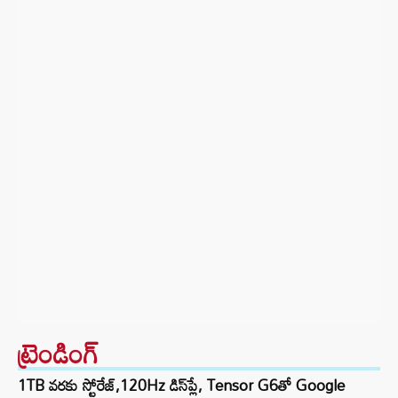
ట్రెండింగ్‌
1TB వరకు స్టోరేజ్,120Hz డిస్‌ప్లే, Tensor G6తో Google