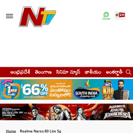
ఆంధ్రప్రదేశ్
తెలంగాణ
సినిమా న్యూస్
జాతీయం
అంతర్జాతీయం
Home
Realme Narzo 80 Lite 5g