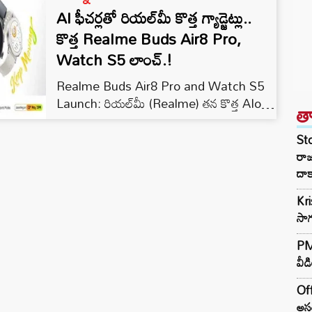
AI ఫీచర్లతో రియల్‌మీ కొత్త గ్యాడ్జెట్లు..
కొత్త Realme Buds Air8 Pro,
Watch S5 లాంచ్.!
Realme Buds Air8 Pro and Watch S5
Launch: రియల్‌మీ (Realme) తన కొత్త AIoT
త
డివైస్‌ల లాంచ్ తేదీని అధికారికంగా ప్రకటించింది.
రియల్‌మీ కొత్తగా తీసుకురానున్న రియల్‌మీ బడ్స్
St
ఎయిర్ 8 ప్రో (Realme Buds Air8 Pro),
రా
రియల్‌మీ వాచ్ S5 (Realme Watch S5)
దాక
డివైస్‌లు మే 22 న విడుదల కానున్నాయి. వీటితో
Kr
పాటు కొత్త రియల్‌మీ 16T 5G స్మార్ట్‌ ఫోన్ కూడా
సాగ
అదే ఈవెంట్‌లో లాంచ్ చేయనుంది.…
PM 
వీడ
Off
అసం