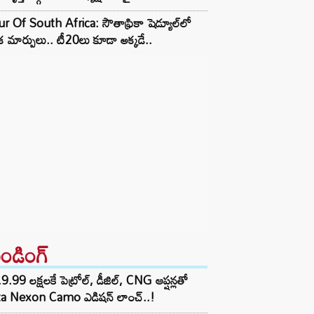
r Of South Africa: సౌతాఫ్రికా షెడ్యూల్‌లో
క మార్పులు.. టీ20లు కూడా అక్కడే..
రెండింగ్‌
9.99 లక్షలకే పెట్రోల్, డీజిల్, CNG ఆప్షన్లతో
ta Nexon Camo ఎడిషన్ లాంచ్..!