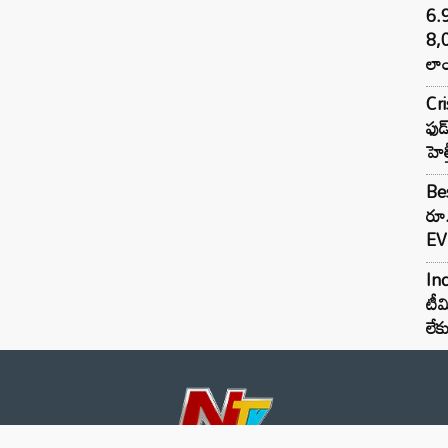
6.
8,
లాం
Cr
ఫుడ
హెల
Bes
రూ
EV 
Inc
టీమ
లే