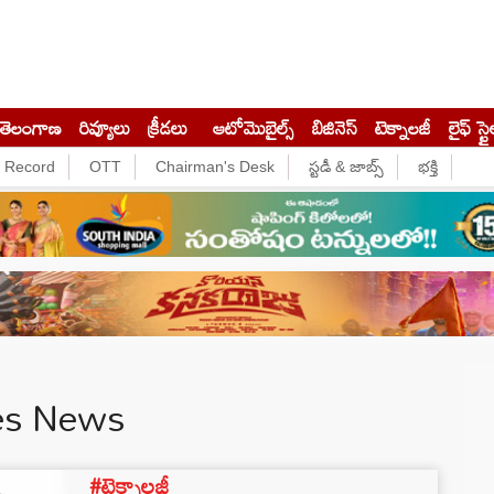
తెలంగాణ
రివ్యూలు
క్రీడలు
ఆటోమొబైల్స్
బిజినెస్‌
టెక్నాలజీ
లైఫ్ స్టై
e Record
OTT
Chairman's Desk
స్టడీ & జాబ్స్
భక్తి
es News
#టెక్నాలజీ