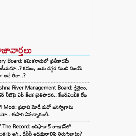
ాజావార్తలు
ory Board: తమిళనాడులో ప్రతీకారమే
జకీయమా..? కరుణ, జయ దగ్గర నుంచి విజయ్
ా అదే తీరా..?
ishna River Management Board: శ్రీశైలం,
ర్ నీటిపై ఏపీ కీలక ప్రతిపాదన.. కేఆర్ఎంబీకి లేఖ
Modi: ప్రధాని మోడీ మరో ఇన్‌స్టాగ్రామ్
ియో.. ఈసారి ఏమన్నారంటే..
 The Record: ఆసిఫాబాద్ కాంగ్రెస్‌లో
తృప్తి అగ్గి.. డీసీసీ అధ్యక్షురాలిపై తిరుగుబాటు?