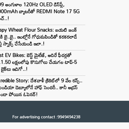
99 అంగుళాల 120Hz OLED డిస్‌ప్లే,
000mAh బ్యాటరీతో REDMI Note 17 5G
చ్..!
ispy Wheat Flour Snacks: బయటి జంక్
్‌కి బై..బై.. ఇంట్లోనే గోధుమపిండితో కరకరలాడే
్తీ స్నాక్స్ చేసేయండి ఇలా.!
t EV Bikes: బెస్ట్ మైలేజ్, అదిరే ఫీచర్లతో
.1.50 లక్షలలోపు కొనుగోలు చేయగల టాప్-5
బైక్‌లు ఇదిగో..!
redible Story: దేశవాళీ క్రికెట్‌లో 9 వేల రన్స్..
ిండియా డెబ్యూలోనే హాఫ్ సెంచరీ.. కానీ అడ్రస్
కుండా పోయిన ఓపెనర్!
For advertising contact :9949494238
Email: digital@ntvnetwork.com