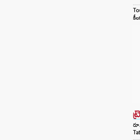
Tou
కీల
ట్
రూ.
Ta