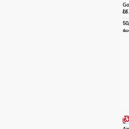
Goo
లీక్
50
ఉంచ
ట్
Air