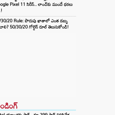
gle Pixel 11 సిరీస్.. లాంచ్⁭కు ముందే ధరలు
.!
/30/20 Rule: పొదుపు ఖాతాలో ఎంత డబ్బు
ాలి? 50/30/20 గోల్డెన్ రూల్ తెలుసుకోండి!
రెండింగ్‌
tel యూజర్లకు షాక్.. రూ.299 ప్లాన్ నిలిపివేత..