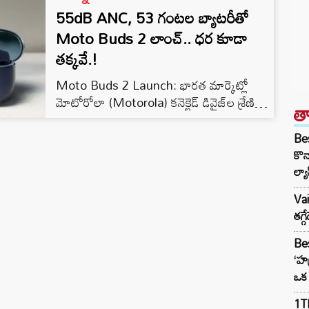
55dB ANC, 53 గంటల బ్యాటరీతో
Moto Buds 2 లాంచ్.. ధర కూడా
తక్కవే.!
Moto Buds 2 Launch: భారత మార్కెట్లో
మోటోరోలా (Motorola) కనెక్టెడ్ డివైజ్‌ల శ్రేణిని
త
మరింత పెంచుతూ కొత్త మోటో బడ్స్ 2 (Moto
Buds 2) ఇయర్‌ బడ్స్‌ ను అధికారికంగా లాంచ్
Bes
చేసింది. ఇటీవల విడుదలైన moto g37 సిరీస్‌తో
కొన
పాటు ఈ కొత్త ఇయర్‌ బడ్స్‌ ను కంపెనీ లాంచ్
ల్యా
చేసింది. ఈ ప్రీమియం TWS ఇయర్‌బడ్స్‌ ను
Va
మొదటిగా MWC 2026 ఈవెంట్‌లో
తగ్
ఆవిష్కరించారు. తక్కువ ధరలోనే హైఎండ్ ఆడియో
ఫీచర్లను…
Bes
‘హర
ఒక 
1TB