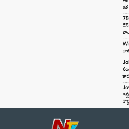
ఇక 
75
డిస
లాం
Wil
బాబ
Joh
సంచ
కార
Jow
గట్
రొట్