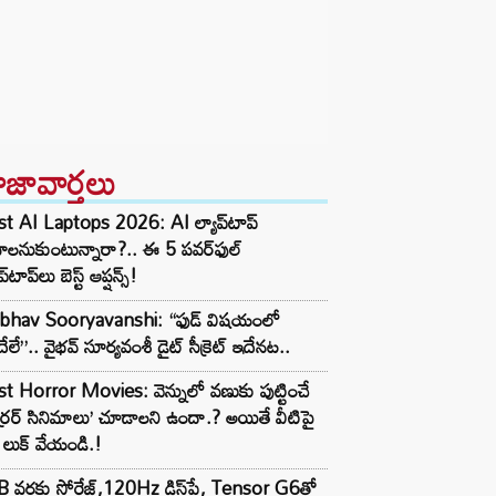
ాజావార్తలు
t AI Laptops 2026: AI ల్యాప్‌టాప్
ాలనుకుంటున్నారా?.. ఈ 5 పవర్‌ఫుల్
ప్‌టాప్‌లు బెస్ట్ ఆప్షన్స్!
ibhav Sooryavanshi: “ఫుడ్ విషయంలో
గేదేలే”.. వైభవ్ సూర్యవంశీ డైట్ సీక్రెట్ ఇదేనట..
t Horror Movies: వెన్నులో వణుకు పుట్టించే
్రర్ సినిమాలు’ చూడాలని ఉందా.? అయితే వీటిపై
లుక్ వేయండి.!
 వరకు స్టోరేజ్,120Hz డిస్‌ప్లే, Tensor G6తో