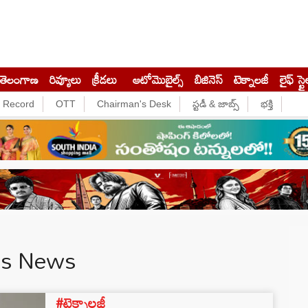
తెలంగాణ
రివ్యూలు
క్రీడలు
ఆటోమొబైల్స్
బిజినెస్‌
టెక్నాలజీ
లైఫ్ స్టై
e Record
OTT
Chairman's Desk
స్టడీ & జాబ్స్
భక్తి
es News
#టెక్నాలజీ