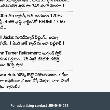
అన్‌లిమిటెడ్ ప్లాన్ రూ.349 నుంచే మొదలు.!
00mAh బ్యాటరీ, 6.9 అంగుళాల 120Hz
్‌ప్లే, 45W ఫాస్ట్ ఛార్జింగ్‌తో REDMI 17 5G
చ్..!
l Jacks: సూపర్‌మ్యాన్ ఫీల్డింగ్.. అయ్యా
ోయ్..! ఏంటి జాక్ క్యాచ్ ను అలా పట్టేశావ్.!
n Turner Retirement: ఇంగ్లండ్ స్టార్
లన నిర్ణయం.. 25 ఏళ్లకే క్రికెట్‌కు గుడ్‌బై..
ణం తెలిస్తే షాక్!
ar Roti: ‘జొన్న రొట్టె’ విరిగిపోతుందా..? లేదా
టిగా అవుతుందా.? ఇలా చేస్తే మెత్తగా, బాగా పొంగే
టెలు గ్యారెంటీ.!
For advertising contact :9949494238