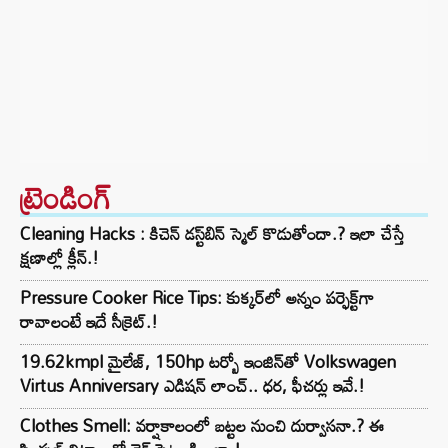
ట్రెండింగ్‌
Cleaning Hacks : కిచెన్ డస్ట్‌బిన్ స్మెల్ కొడుతోందా.? ఇలా చేస్తే
క్షణాల్లో క్లీన్.!
Pressure Cooker Rice Tips: కుక్కర్‌లో అన్నం పర్ఫెక్ట్‌గా
రావాలంటే ఇదే సీక్రెట్.!
19.62kmpl మైలేజ్, 150hp టర్బో ఇంజిన్‌తో Volkswagen
Virtus Anniversary ఎడిషన్ లాంచ్.. ధర, ఫీచర్లు ఇవే.!
Clothes Smell: వర్షాకాలంలో బట్టల నుంచి దుర్వాసనా.? ఈ