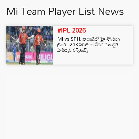
Mi Team Player List News
#IPL 2026
MI vs SRH: వాంఖడేలో హై-స్కోరింగ్
థ్రిల్లర్.. 243 పరుగులు చేసిన ముంబైకి
షాకిచ్చిన సన్‌రైజర్స్