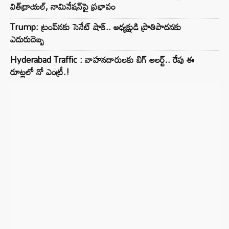
విత్‌డ్రాయల్, నామినేషన్‌పై ప్రభావం
Trump: ట్రంప్‌నకు సెనేట్ షాక్.. అధ్యక్షుడి ప్రాతిపాదనకు
ఎదురుదెబ్బ
Hyderabad Traffic : వాహనదారులకు బిగ్ అలర్ట్.. రేపు ఈ
రూట్లలో నో ఎంట్రీ.!