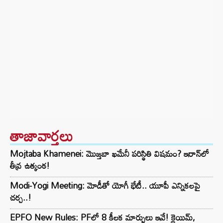
తాజావార్తలు
Mojtaba Khamenei: మొజ్తబా ఖమేనీ పరిస్థితి విషమం? ఇరాన్‌లో
తీవ్ర ఉత్కంఠ!
Modi-Yogi Meeting: మోడీతో యోగీ భేటీ.. యూపీ ఎన్నికలపై
చర్చ..!
EPFO New Rules: PFలో 8 కీలక మార్పులు ఇవే! క్లెయిమ్,