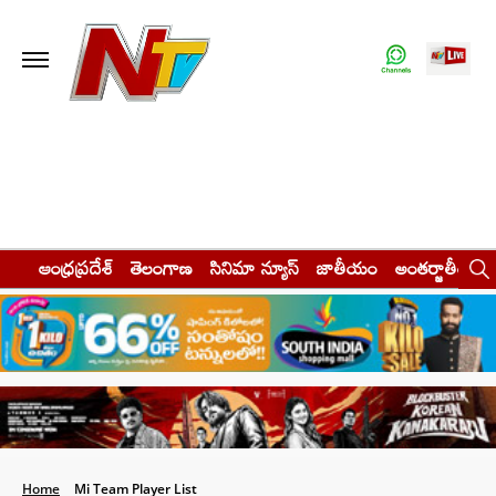
ఆంధ్రప్రదేశ్
తెలంగాణ
సినిమా న్యూస్
జాతీయం
అంతర్జాతీయం
Home
Mi Team Player List