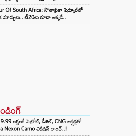
r Of South Africa: సౌతాఫ్రికా షెడ్యూల్‌లో
క మార్పులు.. టీ20లు కూడా అక్కడే..
రెండింగ్‌
9.99 లక్షలకే పెట్రోల్, డీజిల్, CNG ఆప్షన్లతో
ta Nexon Camo ఎడిషన్ లాంచ్..!