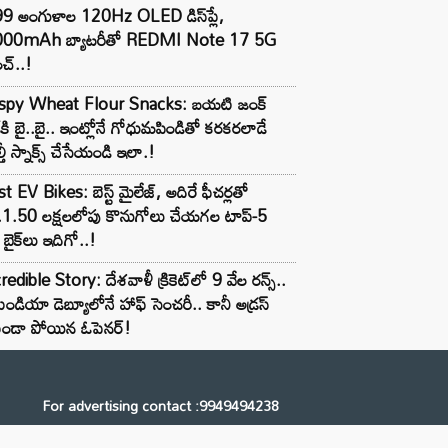
99 అంగుళాల 120Hz OLED డిస్‌ప్లే,
000mAh బ్యాటరీతో REDMI Note 17 5G
చ్..!
ispy Wheat Flour Snacks: బయటి జంక్
్‌కి బై..బై.. ఇంట్లోనే గోధుమపిండితో కరకరలాడే
్తీ స్నాక్స్ చేసేయండి ఇలా.!
t EV Bikes: బెస్ట్ మైలేజ్, అదిరే ఫీచర్లతో
.1.50 లక్షలలోపు కొనుగోలు చేయగల టాప్-5
బైక్‌లు ఇదిగో..!
redible Story: దేశవాళీ క్రికెట్‌లో 9 వేల రన్స్..
ిండియా డెబ్యూలోనే హాఫ్ సెంచరీ.. కానీ అడ్రస్
కుండా పోయిన ఓపెనర్!
For advertising contact :9949494238
Email: digital@ntvnetwork.com