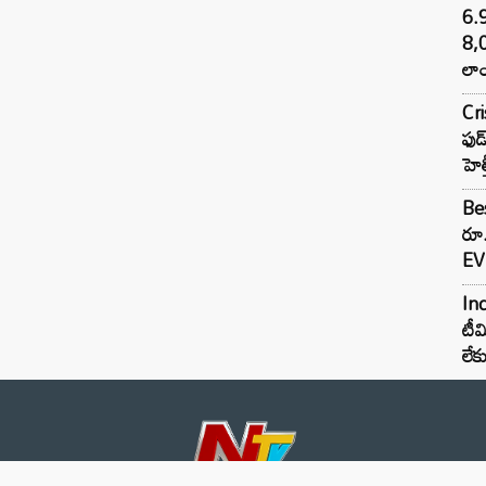
6.
8,
లాం
Cr
ఫుడ
హెల
Bes
రూ
EV 
Inc
టీమ
లే