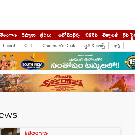
తెలంగాణ
రివ్యూలు
క్రీడలు
ఆటోమొబైల్స్
బిజినెస్‌
టెక్నాలజీ
లైఫ్ స్టై
e Record
OTT
Chairman's Desk
స్టడీ & జాబ్స్
భక్తి
News
#తెలంగాణ