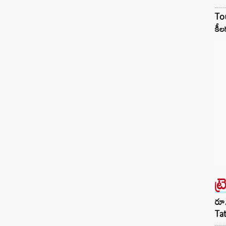
Tou
కీల
ట్
రూ.
Ta