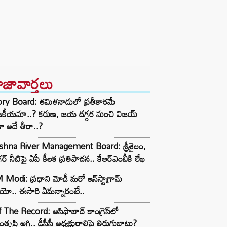
ాజావార్తలు
ory Board: తమిళనాడులో ప్రతీకారమే
జకీయమా..? కరుణ, జయ దగ్గర నుంచి విజయ్
ా అదే తీరా..?
ishna River Management Board: శ్రీశైలం,
ర్ నీటిపై ఏపీ కీలక ప్రతిపాదన.. కేఆర్ఎంబీకి లేఖ
Modi: ప్రధాని మోడీ మరో ఇన్‌స్టాగ్రామ్
ియో.. ఈసారి ఏమన్నారంటే..
 The Record: ఆసిఫాబాద్ కాంగ్రెస్‌లో
తృప్తి అగ్గి.. డీసీసీ అధ్యక్షురాలిపై తిరుగుబాటు?