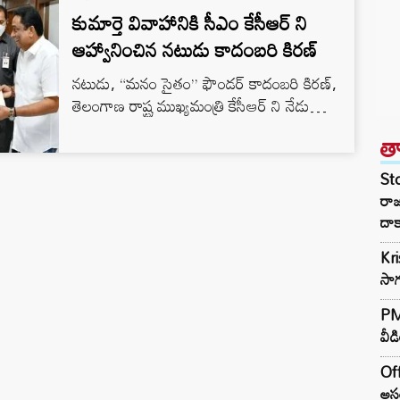
కుమార్తె వివాహానికి సీఎం కేసీఆర్ ని
ఆహ్వానించిన నటుడు కాదంబరి కిరణ్
నటుడు, “మనం సైతం” ఫౌండర్ కాదంబరి కిరణ్,
తెలంగాణ రాష్ట్ర ముఖ్యమంత్రి కేసీఆర్ ని నేడు
మర్యాద పూర్వకంగా కలిశారు. కేసీఆర్ ని తన
త
కుమార్తె వివాహ మహోత్సవానికి రావాల్సిందిగా కిరణ్
కోరారు. కేసీఆర్ ని ఆహ్వానిస్తూ శుభలేఖను
St
అందజేశారు. అనంతరం “మనం సైతం” గురించి
రా
కేసీఆర్ కి కిరణ్ వివరించారు. “మనం సైతం” ద్వారా
దాక
సమాజహితం కొరకు నిరంతరం చేస్తున్న సేవా
Kr
కార్యక్రమాలను వివరించి, ఆయన ఆశీస్సులను
సాగ
పొందటం జరిగిందని, వివాహానికి తప్పకుండ
వస్తానని కేసీఆర్…
PM 
వీడ
Off
అసం