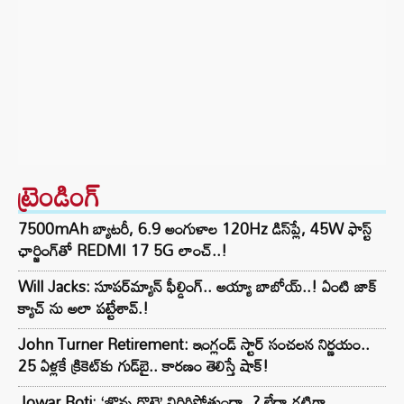
ట్రెండింగ్‌
7500mAh బ్యాటరీ, 6.9 అంగుళాల 120Hz డిస్‌ప్లే, 45W ఫాస్ట్
ఛార్జింగ్‌తో REDMI 17 5G లాంచ్..!
Will Jacks: సూపర్‌మ్యాన్ ఫీల్డింగ్.. అయ్యా బాబోయ్..! ఏంటి జాక్
క్యాచ్ ను అలా పట్టేశావ్.!
John Turner Retirement: ఇంగ్లండ్ స్టార్ సంచలన నిర్ణయం..
25 ఏళ్లకే క్రికెట్‌కు గుడ్‌బై.. కారణం తెలిస్తే షాక్!
Jowar Roti: ‘జొన్న రొట్టె’ విరిగిపోతుందా..? లేదా గట్టిగా