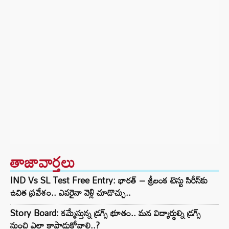
తాజావార్తలు
IND Vs SL Test Free Entry: భారత్ – శ్రీలంక టెస్టు సిరీస్‌కు
ఉచిత ప్రవేశం.. ఎవరైనా వెళ్లి చూడొచ్చు..
Story Board: కమ్మేస్తున్న డ్రగ్స్ భూతం.. మన విద్యార్థుల్ని డ్రగ్స్
నుంచి ఎలా కాపాడుకోవాలి..?