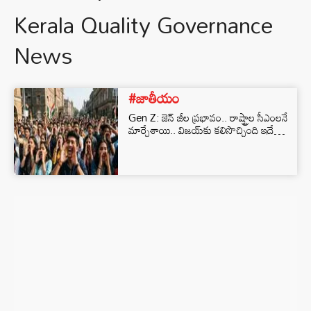
Kerala Quality Governance
News
#జాతీయం
Gen Z: జెన్ జీల ప్రభావం.. రాష్ట్రాల సీఎంలనే
మార్చేశాయి.. విజయ్‌కు కలిసొచ్చింది ఇదే…