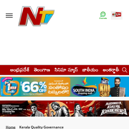
ఆంధ్రప్రదేశ్
తెలంగాణ
సినిమా న్యూస్
జాతీయం
అంతర్జాతీయం
Home
Kerala Quality Governance