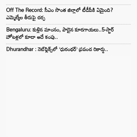
Off The Record: సీఎం సొంత జిల్లాలో టీడీపీకి ఏమైంది?
ఎమ్మెల్యేల తీరుపై చర్చ
Bengaluru: కుళ్లిన మాంసం, పాడైన కూరగాయలు..5-స్టార్
హోటళ్లలో కూడా అదే కంపు..
Dhurandhar : నెట్‌ఫ్లిక్స్‌లో ‘ధురంధర్’ ప్రపంచ రికార్డు..