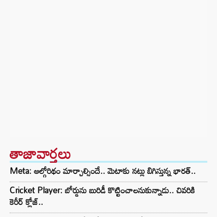
తాజావార్తలు
Meta: ఆల్గోరిథం మార్చాల్సిందే.. మెటాకు నట్లు బిగిస్తున్న భారత్..
Cricket Player: బోర్డును బురిడీ కొట్టించాలనుకున్నాడు.. చివరికి
కెరీర్ క్లోజ్..