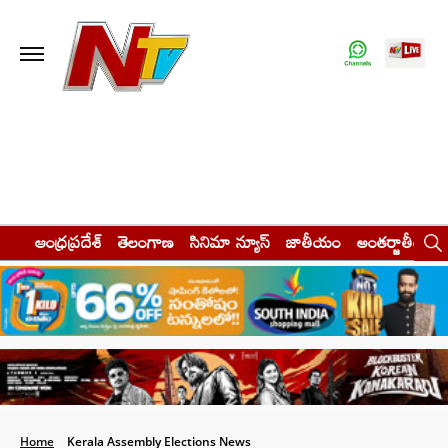
ఆంధ్రప్రదేశ్
తెలంగాణ
సినిమా న్యూస్
జాతీయం
అంతర్జాతీయం
Home
Kerala Assembly Elections News