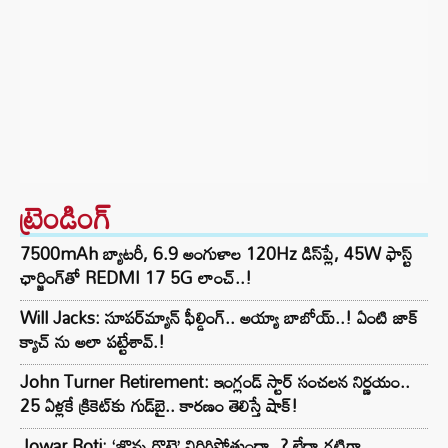
ట్రెండింగ్‌
7500mAh బ్యాటరీ, 6.9 అంగుళాల 120Hz డిస్‌ప్లే, 45W ఫాస్ట్
ఛార్జింగ్‌తో REDMI 17 5G లాంచ్..!
Will Jacks: సూపర్‌మ్యాన్ ఫీల్డింగ్.. అయ్యా బాబోయ్..! ఏంటి జాక్
క్యాచ్ ను అలా పట్టేశావ్.!
John Turner Retirement: ఇంగ్లండ్ స్టార్ సంచలన నిర్ణయం..
25 ఏళ్లకే క్రికెట్‌కు గుడ్‌బై.. కారణం తెలిస్తే షాక్!
Jowar Roti: ‘జొన్న రొట్టె’ విరిగిపోతుందా..? లేదా గట్టిగా