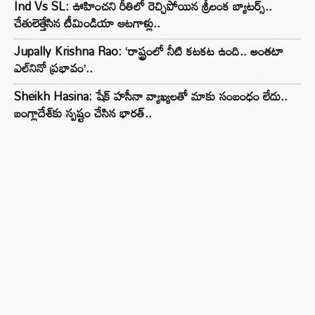
Ind Vs SL: ఊహించని రీతిలో రెచ్చిపోయిన శ్రీలంక బ్యాటర్స్..
చేతులెత్తేసిన టీమిండియా ఆటగాళ్లు..
Jupally Krishna Rao: ‘రాష్ట్రంలో నీటి కటకట ఉంది.. అంతటా
ఎల్‌నినో ప్రభావం’..
Sheikh Hasina: షేక్ హసీనా వ్యాఖ్యలతో మాకు సంబంధం లేదు..
బంగ్లాదేశ్‌కు స్పష్టం చేసిన భారత్..