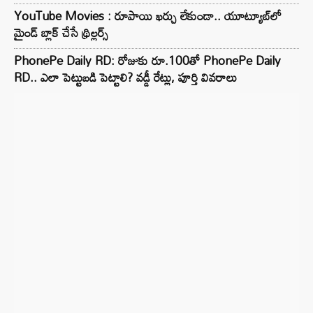
YouTube Movies : రూపాయి ఖర్చు లేకుండా.. యూట్యూబ్‌లో
మైండ్ బ్లాక్‌ చేసే థ్రిల్లర్స్‌
PhonePe Daily RD: రోజుకు రూ.100తో PhonePe Daily
RD.. ఎలా పెట్టుబడి పెట్టాలి? వడ్డీ రేట్లు, పూర్తి వివరాలు