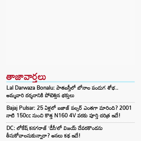
తాజావార్తలు
Lal Darwaza Bonalu: పాతబస్తీలో బోనాల పండుగ శోభ..
అమ్మవారి దర్శనానికి పోటెత్తిన భక్తులు
Bajaj Pulsar: 25 ఏళ్లలో బజాజ్ పల్సర్ ఎంతగా మారింది? 2001
నాటి 150cc నుంచి కొత్త N160 4V వరకు పూర్తి చరిత్ర ఇదే!
DC: లోకేష్ కనగరాజ్ ‘డీసీ’లో విజయ్ దేవరకొండను
తీసుకోవాలనుకున్నారా? అసలు కథ ఇదే!