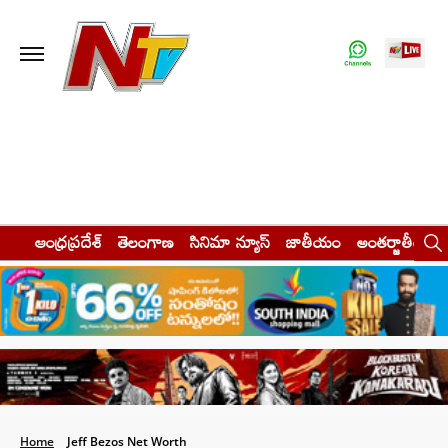
ఆంధ్రప్రదేశ్
తెలంగాణ
సినిమా న్యూస్
జాతీయం
అంతర్జాతీయం
Home
Jeff Bezos Net Worth