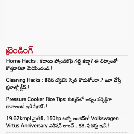
ట్రెండింగ్‌
Home Hacks : కడాయి హ్యాండిల్‌పై గట్టి జిడ్డా? ఈ చిట్కాలతో
కొత్తదానిలా మెరిపించండి.!
Cleaning Hacks : కిచెన్ డస్ట్‌బిన్ స్మెల్ కొడుతోందా.? ఇలా చేస్తే
క్షణాల్లో క్లీన్.!
Pressure Cooker Rice Tips: కుక్కర్‌లో అన్నం పర్ఫెక్ట్‌గా
రావాలంటే ఇదే సీక్రెట్.!
19.62kmpl మైలేజ్, 150hp టర్బో ఇంజిన్‌తో Volkswagen
Virtus Anniversary ఎడిషన్ లాంచ్.. ధర, ఫీచర్లు ఇవే.!