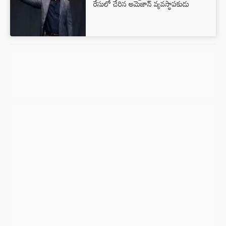
రేసులో చేరిన అమెజాన్ వ్యవస్థాపకుడు