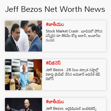
Jeff Bezos Net Worth News
#జాతీయం
Stock Market Crash : బూడిదలో పోసిన
పన్నీరైన రూ.86వేల కోట్ల అదానీ, అంబానీల
సంపద
#బిజినెస్‌
Jeff Bezos : 28 నెలల తర్వాత నష్టాల్లో
రికార్డు క్రియేట్ చేసిన అమెజాన్ అధినేత జెఫ్
బెజోస్
#జాతీయం
Jeff Bezos: ఆర్టిఫిషియల్ ఇంటెలిజెన్స్