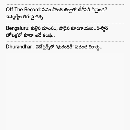
Off The Record: సీఎం సొంత జిల్లాలో టీడీపీకి ఏమైంది?
ఎమ్మెల్యేల తీరుపై చర్చ
Bengaluru: కుళ్లిన మాంసం, పాడైన కూరగాయలు..5-స్టార్
హోటళ్లలో కూడా అదే కంపు..
Dhurandhar : నెట్‌ఫ్లిక్స్‌లో ‘ధురంధర్’ ప్రపంచ రికార్డు..