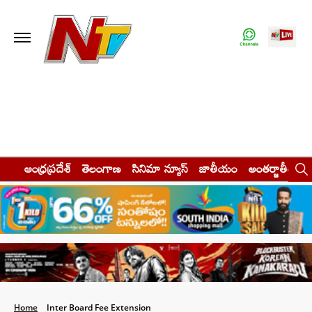
ఆంధ్రప్రదేశ్
తెలంగాణ
సినిమా న్యూస్
జాతీయం
అంతర్జాతీయం
Home
Inter Board Fee Extension