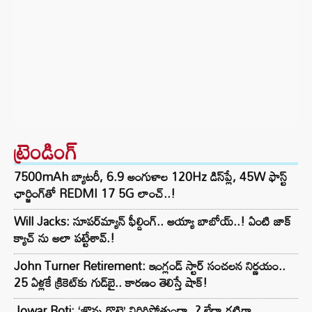
ట్రెండింగ్‌
7500mAh బ్యాటరీ, 6.9 అంగుళాల 120Hz డిస్‌ప్లే, 45W ఫాస్ట్
ఛార్జింగ్‌తో REDMI 17 5G లాంచ్..!
Will Jacks: సూపర్‌మ్యాన్ ఫీల్డింగ్.. అయ్యా బాబోయ్..! ఏంటి జాక్
క్యాచ్ ను అలా పట్టేశావ్.!
John Turner Retirement: ఇంగ్లండ్ స్టార్ సంచలన నిర్ణయం..
25 ఏళ్లకే క్రికెట్‌కు గుడ్‌బై.. కారణం తెలిస్తే షాక్!
Jowar Roti: ‘జొన్న రొట్టె’ విరిగిపోతుందా..? లేదా గట్టిగా