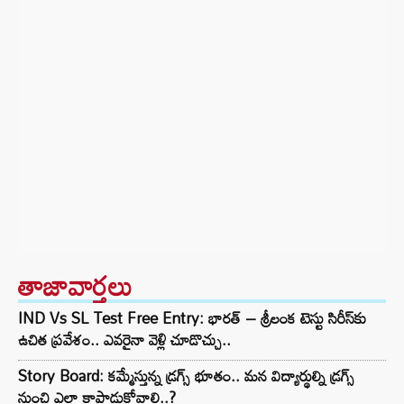
తాజావార్తలు
IND Vs SL Test Free Entry: భారత్ – శ్రీలంక టెస్టు సిరీస్‌కు
ఉచిత ప్రవేశం.. ఎవరైనా వెళ్లి చూడొచ్చు..
Story Board: కమ్మేస్తున్న డ్రగ్స్ భూతం.. మన విద్యార్థుల్ని డ్రగ్స్
నుంచి ఎలా కాపాడుకోవాలి..?