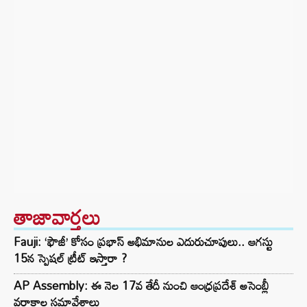
తాజావార్తలు
Fauji: ‘ఫౌజీ’ కోసం ప్రభాస్ అభిమానుల ఎదురుచూపులు.. ఆగస్టు
15న స్పెషల్ ట్రీట్ ఇస్తారా ?
AP Assembly: ఈ నెల 17వ తేదీ నుంచి ఆంధ్రప్రదేశ్ అసెంబ్లీ
వర్షాకాల సమావేశాలు