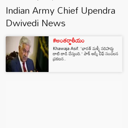
Indian Army Chief Upendra
Dwivedi News
#అంతర్జాతీయం
Khawaja Asif: “భారత్ మళ్ళీ సరిహద్దు
దాటి దాడి చేస్తుంది.” పాక్ ఆర్మీ చీఫ్ సంచలన
ప్రకటన..