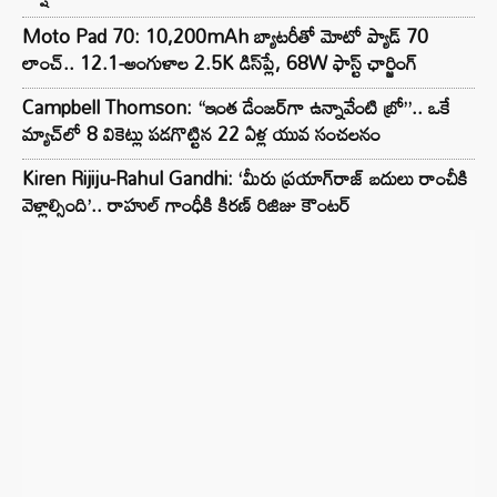
Moto Pad 70: 10,200mAh బ్యాటరీతో మోటో ప్యాడ్ 70
లాంచ్.. 12.1-అంగుళాల 2.5K డిస్‌ప్లే, 68W ఫాస్ట్ ఛార్జింగ్
Campbell Thomson: “ఇంత డేంజర్‌గా ఉన్నావేంటి బ్రో”.. ఒకే
మ్యాచ్‌లో 8 వికెట్లు పడగొట్టిన 22 ఏళ్ల యువ సంచలనం
Kiren Rijiju-Rahul Gandhi: ‘మీరు ప్రయాగ్‌రాజ్ బదులు రాంచీకి
వెళ్లాల్సింది’.. రాహుల్ గాంధీకి కిరణ్ రిజిజు కౌంటర్