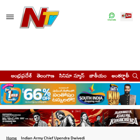
ఆంధ్రప్రదేశ్
తెలంగాణ
సినిమా న్యూస్
జాతీయం
అంతర్జాతీయం
Home
Indian Army Chief Upendra Dwivedi