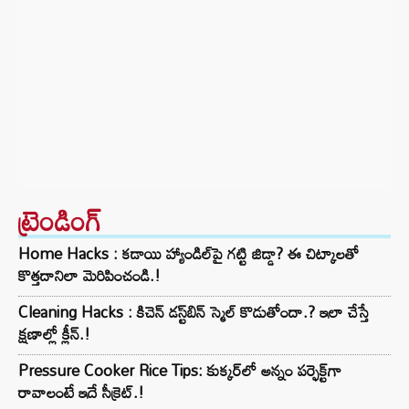
ట్రెండింగ్‌
Home Hacks : కడాయి హ్యాండిల్‌పై గట్టి జిడ్డా? ఈ చిట్కాలతో
కొత్తదానిలా మెరిపించండి.!
Cleaning Hacks : కిచెన్ డస్ట్‌బిన్ స్మెల్ కొడుతోందా.? ఇలా చేస్తే
క్షణాల్లో క్లీన్.!
Pressure Cooker Rice Tips: కుక్కర్‌లో అన్నం పర్ఫెక్ట్‌గా
రావాలంటే ఇదే సీక్రెట్.!