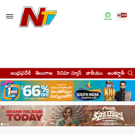
ఆంధ్రప్రదేశ్
తెలంగాణ
సినిమా న్యూస్
జాతీయం
అంతర్జాతీయం