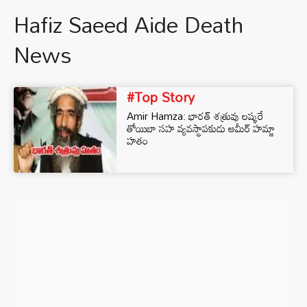
Hafiz Saeed Aide Death
News
#Top Story
Amir Hamza: భారత్ శత్రువు లష్కరే
తోయిబా సహ వ్యవస్థాపకుడు అమీర్ హమ్జా
హతం