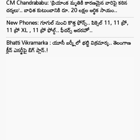
CM Chandrababu: ‘ప్రియాంక మృతికి కారణమైన వారిపై కఠిన
చర్యలు’.. బాధిత కుటుంబానికి రూ. 20 లక్షల ఆర్థిక సాయం..
New Phones: గూగుల్ నుంచి కొత్త ఫోన్స్.. పిక్సెల్ 11, 11 ప్రో,
11 ప్రో XL , 11 ప్రో ఫోల్డ్.. ఫీచర్స్ అదరహో..
Bhatti Vikramarka : యూసీ బర్క్లీలో భట్టి విక్రమార్క.. తెలంగాణ
క్లీన్ ఎనర్జీపై బిగ్ ప్లాన్.!