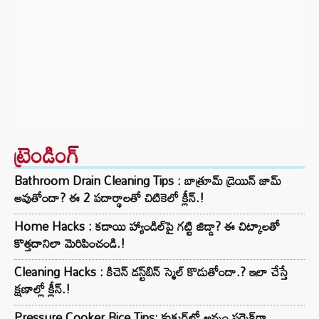
ట్రెండింగ్‌
Bathroom Drain Cleaning Tips : బాత్రూమ్ డ్రెయిన్ జామ్
అవుతోందా? ఈ 2 పదార్థాలతో చిటికెలో క్లీన్.!
Home Hacks : కడాయి హ్యాండిల్‌పై గట్టి జిడ్డా? ఈ చిట్కాలతో
కొత్తదానిలా మెరిపించండి.!
Cleaning Hacks : కిచెన్ డస్ట్‌బిన్ స్మెల్ కొడుతోందా.? ఇలా చేస్తే
క్షణాల్లో క్లీన్.!
Pressure Cooker Rice Tips: కుక్కర్‌లో అన్నం పర్ఫెక్ట్‌గా