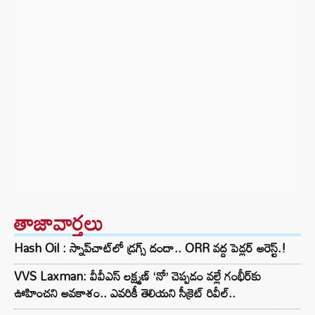
తాజావార్తలు
Hash Oil : స్నాప్‌చాట్‌లో డ్రగ్స్ దందా.. ORR వద్ద పెడ్లర్ అరెస్ట్.!
VVS Laxman: వీవీఎస్ లక్ష్మణ్ ‘నో’ చెప్పడం వల్లే గంభీర్‌కు
ఊహించని అవకాశం.. ఎవరికీ తెలియని సీక్రెట్ రివీల్..