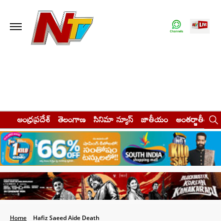
ఆంధ్రప్రదేశ్
తెలంగాణ
సినిమా న్యూస్
జాతీయం
అంతర్జాతీయం
Home
Hafiz Saeed Aide Death