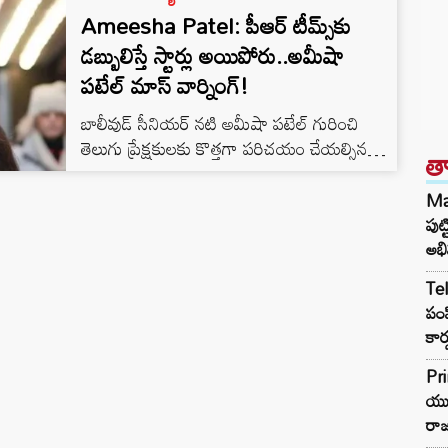
Ameesha Patel: పీఆర్ టీమ్స్‌కు
డబ్బులిస్తే స్టార్లు అయిపోరు..అమీషా
పటేల్ మాస్ వార్నింగ్!
బాలీవుడ్ సీనియర్ నటి అమీషా పటేల్ గురించి
తెలుగు ప్రేక్షకులకు కొత్తగా పరిచయం చేయల్సిన
త
అవసరం లేదు. పవన్ కళ్యాణ్, మహేష్ బాబు, తారక్
వంటి స్టార్ హీరోలతో జతకట్టి అప్పట్లో మంచి
Ma
గుర్తింపు సంపాదించుకుంది.ప్రజంట్ సెకండ్ ఇన్నింగ్
పుట
కూడా స్టార్ట్ చేసిన ఈ హాట్ బ్యూటీ చివరగా ‘గదర్
అభి
2’తో భారీ విజయాన్ని అందుకున్నారు. ప్రజంట్ ఆమె
Tel
అక్షయ్ ఖన్నా, బాబీ డియోల్‌లతో కలిసి ‘హమ్ రాజ్’
పంప
(2002) సీక్వెల్‌లో నటించే అవకాశం ఉంది.
కార్
ఇదిలా…
Pri
యువ
రా