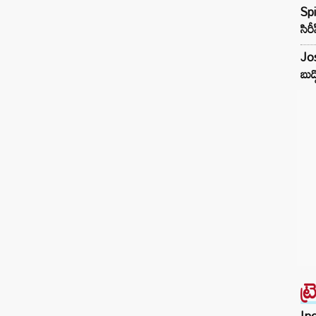
Spi
సిర
Jos
బుడ
ట్
Inc