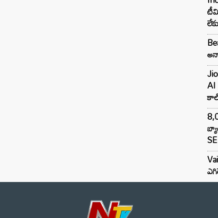
టీమ
లే
Bea
అన్న
Jio
AI 
కాల్
8,0
బ్య
SE 
Va
ఎగి