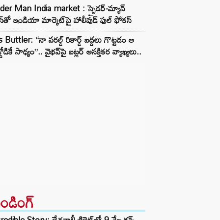
der Man India market : స్పైడర్-మ్యాన్
ీస్‌తో ఇండియా మార్కెట్‌పై హాలీవుడ్ ఫుల్ ఫోకస్
 Buttler: “నా వరల్డ్ రికార్డ్‌ బద్దలు గొట్టడం ఆ
్డోడికే సాధ్యం”.. వైభవ్‌పై బట్లర్ ఆసక్తికర వ్యాఖ్యలు..
రెండింగ్‌
redible Story: దేశవాళీ క్రికెట్‌లో 9 వేల రన్స్..