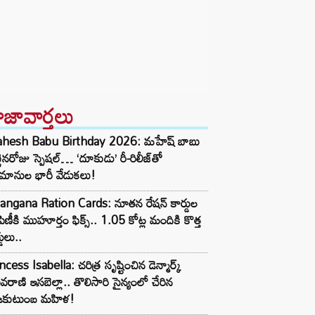
ాజావార్తలు
hesh Babu Birthday 2026: మహేష్ బాబు
్టినరోజు స్పెషల్… ‘దూకుడు’ రీ-రిలీజ్‌తో
మానుల భారీ వేడుకలు!
angana Ration Cards: నూతన రేషన్ కార్డుల
ిణీకి ముహూర్తం ఫిక్స్‌.. 1.05 కోట్ల మందికి కొత్త
డులు..
ncess Isabella: చరిత్ర సృష్టించిన డెన్మార్క్
రాణి ఇసబెల్లా.. తొలిసారి సైన్యంలో చేరిన
జకుటుంబ మహిళ!