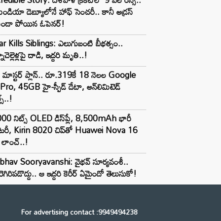
ిండియా డెబ్యూలోనే హాఫ్ సెంచరీ.. కానీ అడ్రస్
కుండా పోయిన ఓపెనర్!
r Kills Siblings: ఎలుగుబంటి బీభత్సం..
ాచెల్లెళ్లపై దాడి, ఇద్దరి మృతి..!
 మాస్టర్ ప్లాన్.. రూ.319కే 18 నెలల Google
Pro, 45GB హై-స్పీడ్ డేటా, అన్⁭లిమిటెడ్
స్..!
00 నిట్స్ OLED డిస్‌ప్లే, 8,500mAh భారీ
ాటరీ, Kirin 8020 చిప్‌తో Huawei Nova 16
లాంచ్..!
ibhav Sooryavanshi: వైభవ్ సూర్యవంశీ..
రెగిరిపడొద్దు.. ఆ ఇద్దరి కెరీర్ ఏమైందో తెలుసుకో!
For advertising contact :9949494238