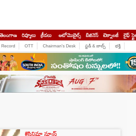
తెలంగాణ
రివ్యూలు
క్రీడలు
ఆటోమొబైల్స్
బిజినెస్‌
టెక్నాలజీ
లైఫ్ స్టై
e Record
OTT
Chairman's Desk
స్టడీ & జాబ్స్
భక్తి
#సినిమా న్యూస్