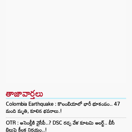
తాజావార్తలు
Colombia Earthquake : కొలంబియాలో భారీ భూకంపం.. 47
మంది మృతి, కూలిన భవనాలు.!
OTR : అసెంబ్లీకి వైసీపీ..? DSC రచ్చ వేళ కూటమి అలర్ట్.. బీసీ
బిల్లుపై కీలక నిర్ణయం..!