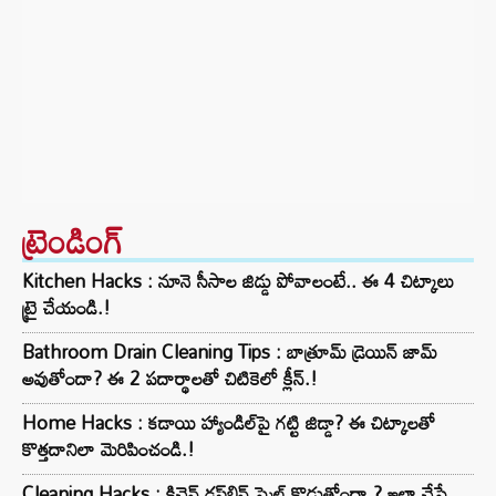
ట్రెండింగ్‌
Kitchen Hacks : నూనె సీసాల జిడ్డు పోవాలంటే.. ఈ 4 చిట్కాలు
ట్రై చేయండి.!
Bathroom Drain Cleaning Tips : బాత్రూమ్ డ్రెయిన్ జామ్
అవుతోందా? ఈ 2 పదార్థాలతో చిటికెలో క్లీన్.!
Home Hacks : కడాయి హ్యాండిల్‌పై గట్టి జిడ్డా? ఈ చిట్కాలతో
కొత్తదానిలా మెరిపించండి.!
Cleaning Hacks : కిచెన్ డస్ట్‌బిన్ స్మెల్ కొడుతోందా.? ఇలా చేస్తే