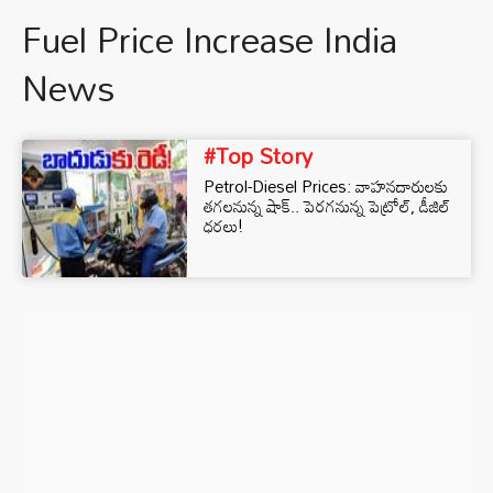
Fuel Price Increase India
News
#Top Story
Petrol-Diesel Prices: వాహనదారులకు
తగలనున్న షాక్.. పెరగనున్న పెట్రోల్, డీజిల్
ధరలు!