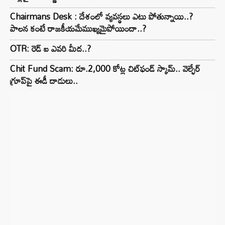
Chairmans Desk : దేశంలో వ్యవస్థలు ఎటు పోతున్నాయి..?
పాలన కంటే రాజకీయమేముఖ్యమైపోయిందా..?
OTR: రెడ్ ఐ ఎవరి మీద..?
Chit Fund Scam: రూ.2,000 కోట్ల చిట్‌ఫండ్ స్కామ్.. వెల్ఫేర్
గ్రూప్‌పై ఈడీ దాడులు..