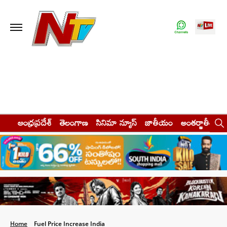
ఆంధ్రప్రదేశ్
తెలంగాణ
సినిమా న్యూస్
జాతీయం
అంతర్జాతీయం
Home
Fuel Price Increase India