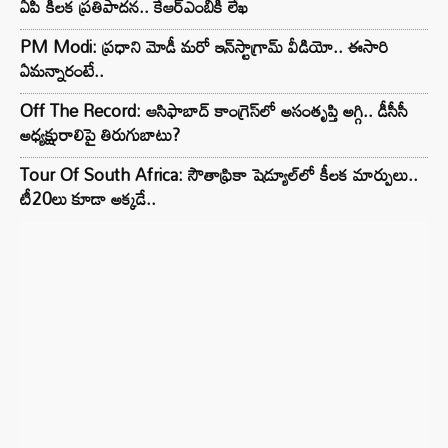
ఏపీ కీలక ప్రతిపాదన.. కేఆర్ఎంబీకి లేఖ
PM Modi: ప్రధాని మోడీ మరో ఇన్‌స్టాగ్రామ్ వీడియో.. ఈసారి
ఏమన్నారంటే..
Off The Record: ఆసిఫాబాద్ కాంగ్రెస్‌లో అసంతృప్తి అగ్గి.. డీసీసీ
అధ్యక్షురాలిపై తిరుగుబాటు?
Tour Of South Africa: సౌతాఫ్రికా షెడ్యూల్‌లో కీలక మార్పులు..
టీ20లు కూడా అక్కడే..