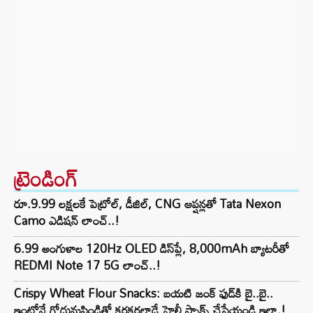
ట్రెండింగ్‌
రూ.9.99 లక్షలకే పెట్రోల్, డీజిల్, CNG ఆప్షన్లతో Tata Nexon
Camo ఎడిషన్ లాంచ్..!
6.99 అంగుళాల 120Hz OLED డిస్‌ప్లే, 8,000mAh బ్యాటరీతో
REDMI Note 17 5G లాంచ్..!
Crispy Wheat Flour Snacks: బయటి జంక్ ఫుడ్‌కి బై..బై..
ఇంట్లోనే గోధుమపిండితో కరకరలాడే హెల్తీ స్నాక్స్ చేసేయండి ఇలా.!