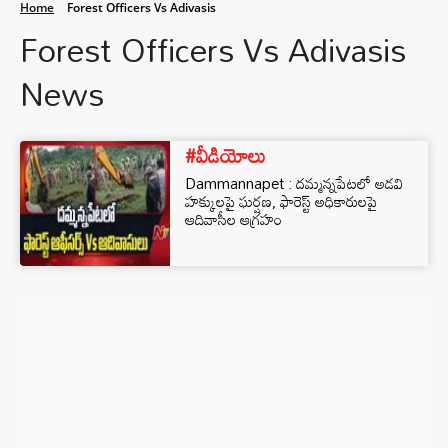
Home
Forest Officers Vs Adivasis
Forest Officers Vs Adivasis
News
#వీడియోలు
Dammannapet : దమ్మన్నపేటలో అడవి
హక్కులపై ఘర్షణ, ఫారెస్ట్ అధికారులపై
ఆదివాసీల ఆగ్రహం