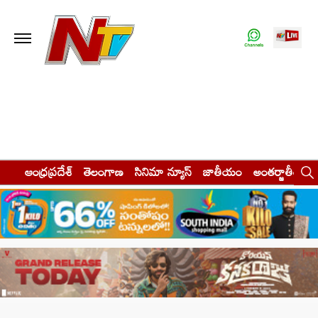
ఆంధ్రప్రదేశ్
తెలంగాణ
సినిమా న్యూస్
జాతీయం
అంతర్జాతీయం