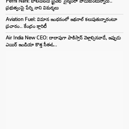
Perni Nani: పోలీసులను ప్రైవేట్ సైన్యంలా వాడుకుంటున్నారు..
ప్రభుత్వంపై పేర్ని నాని విమర్శలు
Aviation Fuel: విమాన ఇంధనంలో ఇథనాల్ కలుపుతున్నారంటూ
ప్రచారం.. కేంద్రం క్లారిటీ
Air India New CEO: దాదాపుగా పాకిస్తాన్ వెళ్లాల్సినవాడే, ఇప్పుడు
ఎయిర్ ఇండియా కొత్త సీఈఓ..