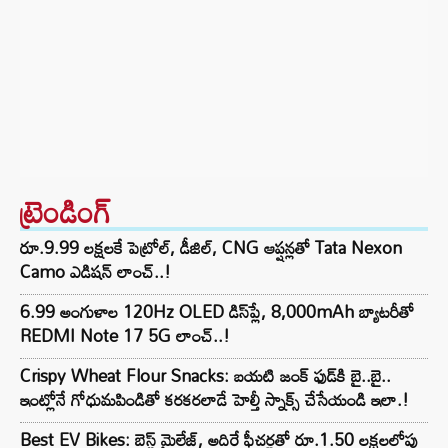
ట్రెండింగ్‌
రూ.9.99 లక్షలకే పెట్రోల్, డీజిల్, CNG ఆప్షన్లతో Tata Nexon
Camo ఎడిషన్ లాంచ్..!
6.99 అంగుళాల 120Hz OLED డిస్‌ప్లే, 8,000mAh బ్యాటరీతో
REDMI Note 17 5G లాంచ్..!
Crispy Wheat Flour Snacks: బయటి జంక్ ఫుడ్‌కి బై..బై..
ఇంట్లోనే గోధుమపిండితో కరకరలాడే హెల్తీ స్నాక్స్ చేసేయండి ఇలా.!
Best EV Bikes: బెస్ట్ మైలేజ్, అదిరే ఫీచర్లతో రూ.1.50 లక్షలలోపు