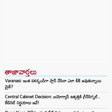
తాజావార్తలు
Varanasi: ఇంత పకడ్బందీగా ప్లాన్ చేసినా ఎలా లీక్ అవుతున్నాయి
మైక్?
Central Cabinet Decision: బయోగ్యాస్ ఉత్పత్తికి గ్రీన్‌సిగ్నల్..
కేబినెట్ నిర్ణయాలు ఇవే!