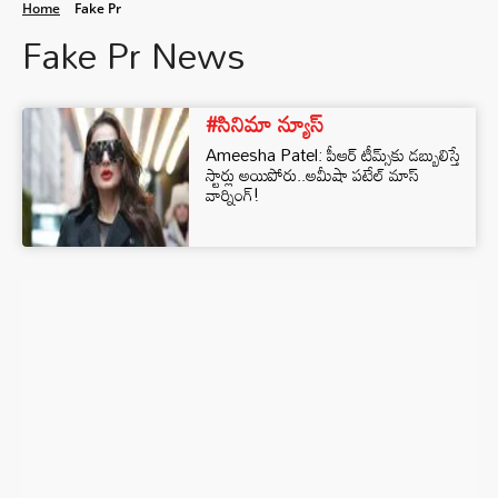
Home
Fake Pr
Fake Pr News
#సినిమా న్యూస్
Ameesha Patel: పీఆర్ టీమ్స్‌కు డబ్బులిస్తే
స్టార్లు అయిపోరు..అమీషా పటేల్ మాస్
వార్నింగ్!