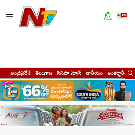
ఆంధ్రప్రదేశ్
తెలంగాణ
సినిమా న్యూస్
జాతీయం
అంతర్జాతీయం