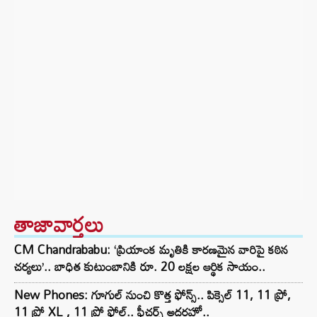
తాజావార్తలు
CM Chandrababu: ‘ప్రియాంక మృతికి కారణమైన వారిపై కఠిన
చర్యలు’.. బాధిత కుటుంబానికి రూ. 20 లక్షల ఆర్థిక సాయం..
New Phones: గూగుల్ నుంచి కొత్త ఫోన్స్.. పిక్సెల్ 11, 11 ప్రో,
11 ప్రో XL , 11 ప్రో ఫోల్డ్.. ఫీచర్స్ అదరహో..