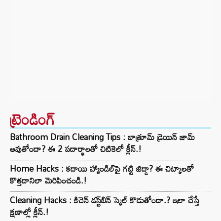
ట్రెండింగ్‌
Bathroom Drain Cleaning Tips : బాత్రూమ్ డ్రెయిన్ జామ్
అవుతోందా? ఈ 2 పదార్థాలతో చిటికెలో క్లీన్.!
Home Hacks : కడాయి హ్యాండిల్‌పై గట్టి జిడ్డా? ఈ చిట్కాలతో
కొత్తదానిలా మెరిపించండి.!
Cleaning Hacks : కిచెన్ డస్ట్‌బిన్ స్మెల్ కొడుతోందా.? ఇలా చేస్తే
క్షణాల్లో క్లీన్.!