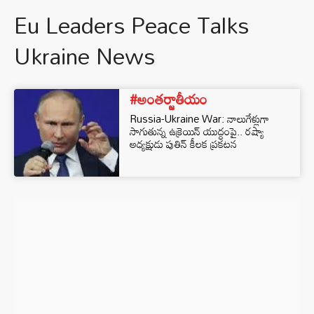
Eu Leaders Peace Talks
Ukraine News
#అంతర్జాతీయం
Russia-Ukraine War: నాలుగేళ్లుగా
సాగుతున్న ఉక్రెయిన్ యుద్ధంపై.. రష్యా
అధ్యక్షుడు పుతిన్ కీలక ప్రకటన