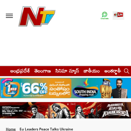
ఆంధ్రప్రదేశ్
తెలంగాణ
సినిమా న్యూస్
జాతీయం
అంతర్జాతీయం
Home
Eu Leaders Peace Talks Ukraine