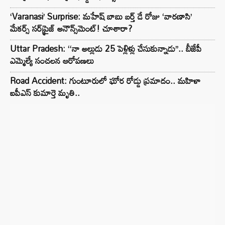
‘Varanasi’ Surprise: మహేష్ బాబు బర్త్ డే రోజు ‘వారణాసి’
మేకర్స్ సర్‌ప్రైజ్ అనౌన్స్‌మెంట్! చూశారా?
Uttar Pradesh: ‘‘నా అల్లుడు 25 పెళ్లిళ్లు చేసుకున్నాడు’’.. బీజేపీ
ఎమ్మెల్యే సంచలన ఆరోపణలు
Road Accident: గుంటూరులో ఘోర రోడ్డు ప్రమాదం.. మహిళా
ఐపీఎస్ కుమార్తె మృతి..